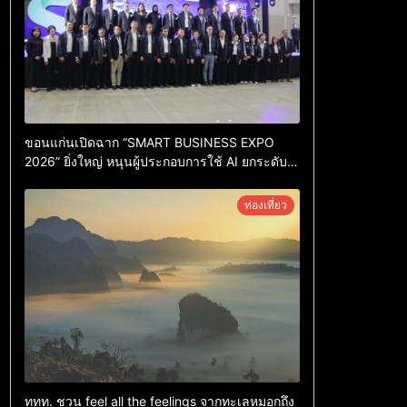
ขอนแก่นเปิดฉาก “SMART BUSINESS EXPO
2026” ยิ่งใหญ่ หนุนผู้ประกอบการใช้ AI ยกระดับ
เศรษฐกิจดิจิทัลอีสาน
ท่องเที่ยว
ททท. ชวน feel all the feelings จากทะเลหมอกถึง