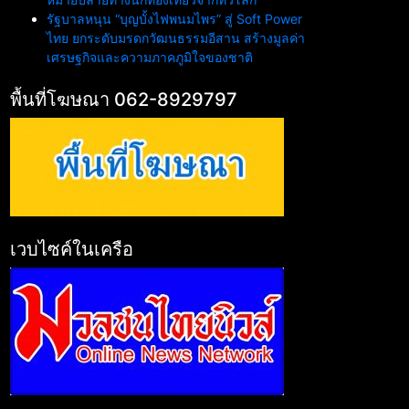
รัฐบาลหนุน “บุญบั้งไฟพนมไพร” สู่ Soft Power
ไทย ยกระดับมรดกวัฒนธรรมอีสาน สร้างมูลค่า
เศรษฐกิจและความภาคภูมิใจของชาติ
พื้นที่โฆษณา 062-8929797
เวบไซค์ในเครือ