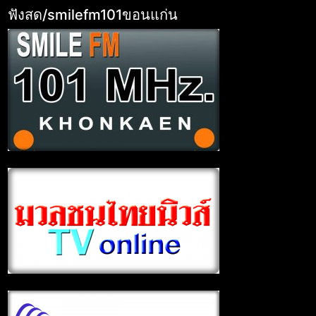
ฟังสด/smilefm101ขอนแก่น