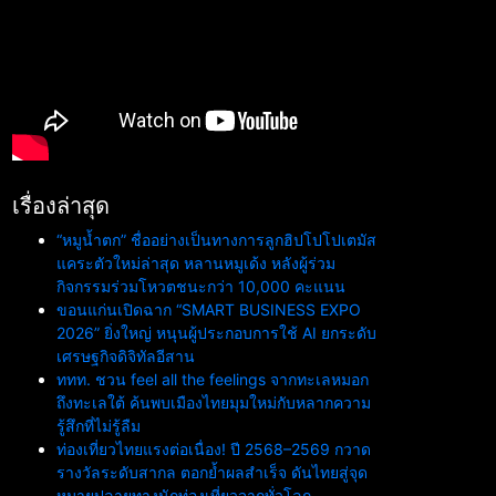
เรื่องล่าสุด
“หมูน้ำตก” ชื่ออย่างเป็นทางการลูกฮิปโปโปเตมัส
แคระตัวใหม่ล่าสุด หลานหมูเด้ง หลังผู้ร่วม
กิจกรรมร่วมโหวตชนะกว่า 10,000 คะแนน
ขอนแก่นเปิดฉาก “SMART BUSINESS EXPO
2026” ยิ่งใหญ่ หนุนผู้ประกอบการใช้ AI ยกระดับ
เศรษฐกิจดิจิทัลอีสาน
ททท. ชวน feel all the feelings จากทะเลหมอก
ถึงทะเลใต้ ค้นพบเมืองไทยมุมใหม่กับหลากความ
รู้สึกที่ไม่รู้ลืม
ท่องเที่ยวไทยแรงต่อเนื่อง! ปี 2568–2569 กวาด
รางวัลระดับสากล ตอกย้ำผลสำเร็จ ดันไทยสู่จุด
หมายปลายทางนักท่องเที่ยวจากทั่วโลก