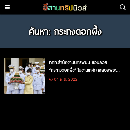
ค้นหา: กระทงดอกผึ้ง
ททท.สำนักงานนครพนม ชวนลอย
“กระทงดอกผึ้ง” ในงานเทศกาลลอยพระ
ประทีปพระราชทานสิบสองเพ็งไทสกล
04 พ.ย. 2022
จังหวัดสกลนคร ประจำปี ๒๕๖๕