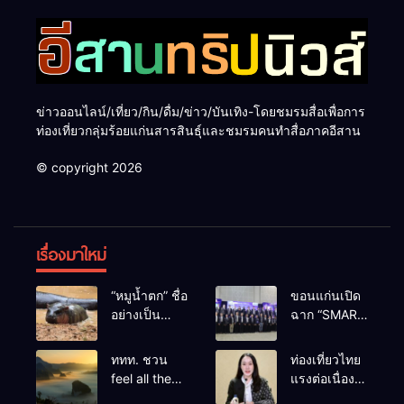
ข่าวออนไลน์/เที่ยว/กิน/ดื่ม/ข่าว/บันเทิง-โดยชมรมสื่อเพื่อการ
ท่องเที่ยวกลุ่มร้อยแก่นสารสินธุ์และชมรมคนทำสื่อภาคอีสาน
© copyright 2026
เรื่องมาใหม่
“หมูน้ำตก” ชื่อ
ขอนแก่นเปิด
อย่างเป็น
ฉาก “SMART
ทางการลูก
BUSINESS
ฮิปโปโปเตมัส
EXPO 2026”
ททท. ชวน
ท่องเที่ยวไทย
แคระตัวใหม่
ยิ่งใหญ่ หนุนผู้
feel all the
แรงต่อเนื่อง!
ล่าสุด หลาน
ประกอบการ
feelings จาก
ปี 2568–