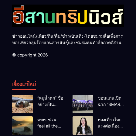
ข่าวออนไลน์/เที่ยว/กิน/ดื่ม/ข่าว/บันเทิง-โดยชมรมสื่อเพื่อการ
ท่องเที่ยวกลุ่มร้อยแก่นสารสินธุ์และชมรมคนทำสื่อภาคอีสาน
© copyright 2026
เรื่องมาใหม่
“หมูน้ำตก” ชื่อ
ขอนแก่นเปิด
อย่างเป็น
ฉาก “SMART
ทางการลูก
BUSINESS
ฮิปโปโปเตมัส
EXPO 2026”
ททท. ชวน
ท่องเที่ยวไทย
แคระตัวใหม่
ยิ่งใหญ่ หนุนผู้
feel all the
แรงต่อเนื่อง!
ล่าสุด หลาน
ประกอบการ
feelings จาก
ปี 2568–