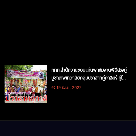
ททท.สำนักงานขอนแก่นพาชมงานพิธีสรงกู่
บูชาเทพเทวาลัยกลุ่มปราสาทกู่กาสิงห์ กู่โพ
นวิจ กู่โพนระฆัง ตำบลกู่กาสิงห์ อำเภอ
19 เม.ย. 2022
เกษตรวิสัย จังหวัดร้อยเอ็ด