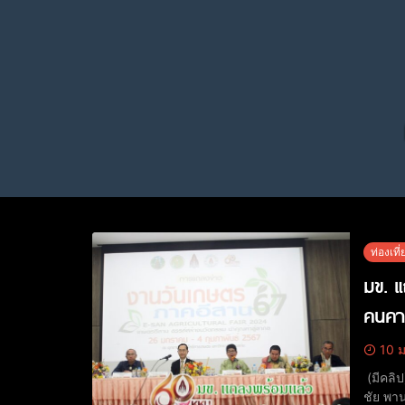
ท่องเที่
มข. แ
คนคาด
10 ม
(มีคลิ
ชัย พา