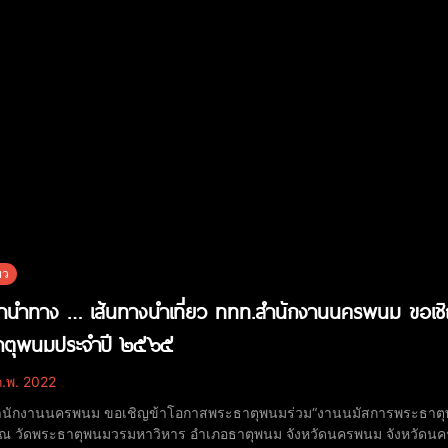
ยว
ธานำทาง … เส้นทางนำเที่ยว ททท.สำนักงานนครพนม ขอเช
าตุพนมประจำปี ๒๕๖๕
.พ. 2022
นักงานนครพนม ขอเชิญข้าโอกาสพระธาตุพนมร่วม“งานนมัสการพระธาตุพนม
ระธาตุพนมวรมหาวิหาร อำเภอธาตุพนม จังหวัดนครพนม จังหวัดนครพนมร่วมกับวัดพระธาตุพนมวรมหาวิหาร กำหนดจัด