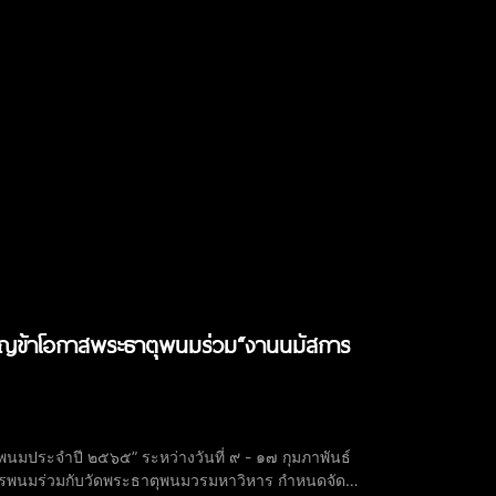
ิญข้าโอกาสพระธาตุพนมร่วม“งานนมัสการ
ประจำปี ๒๕๖๕” ระหว่างวันที่ ๙ - ๑๗ กุมภาพันธ์