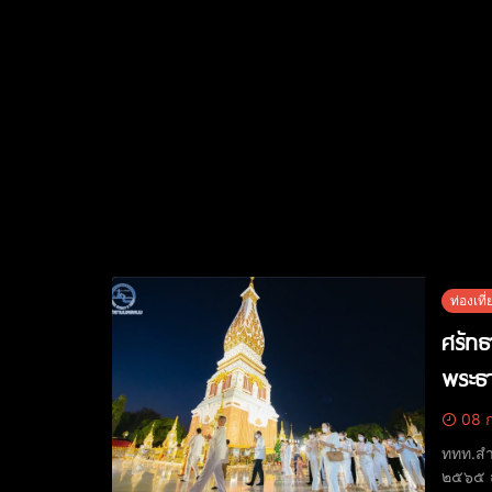
ท่องเที่
ศรัท
พระธ
08 ก
ททท.สำ
๒๕๖๕ ณ วัดพ