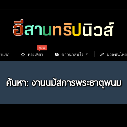
new
้าแรก
ท่องเที่ยว
ข่าวน่าสนใจ
มวลชนไทยนิ
ค้นหา: งานนมัสการพระธาตุพนม