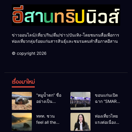
ข่าวออนไลน์/เที่ยว/กิน/ดื่ม/ข่าว/บันเทิง-โดยชมรมสื่อเพื่อการ
ท่องเที่ยวกลุ่มร้อยแก่นสารสินธุ์และชมรมคนทำสื่อภาคอีสาน
© copyright 2026
เรื่องมาใหม่
“หมูน้ำตก” ชื่อ
ขอนแก่นเปิด
อย่างเป็น
ฉาก “SMART
ทางการลูก
BUSINESS
ฮิปโปโปเตมัส
EXPO 2026”
ททท. ชวน
ท่องเที่ยวไทย
แคระตัวใหม่
ยิ่งใหญ่ หนุนผู้
feel all the
แรงต่อเนื่อง!
ล่าสุด หลาน
ประกอบการ
feelings จาก
ปี 2568–