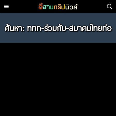
ค้นหา: ททท-ร่วมกับ-สมาคมไทยท่อ