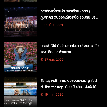
ที่ระลึกสุดพิเศษ 5 สไตล์
การท่องเที่ยวแห่งประเทศไทย (ททท.)
ภูมิภาคตะวันออกเฉียงเหนือ ร่วมกับ บริษัท
โลเคิล อไลค์จำกัด เปิดรันเวย์คันแทสุดยิ่ง
09 มี.ค. 2026
ใหญ่ในกิจกรรม “คันแท แฟชั่นโชว์ ฮอดสา
วะถี”
กระแส “ลิซ่า” สร้างรายได้เรือนำชมทะเลบัว
แดง เกือบ 7 ล้านบาท
27 ก.พ. 2026
ลิซ่าอยู่ไหน!? ททท. ต่อยอดแคมเปญ feel
all the feelings เที่ยวเมืองไทย สัมผัสได้
ทุกความรู้สึก ชวนคนไทยออกตามหา “ลิ
19 ก.พ. 2026
ซ่า” ผ่านสื่อทั่วไทย