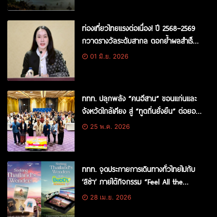
ท่องเที่ยวไทยแรงต่อเนื่อง! ปี 2568–2569
กวาดรางวัลระดับสากล ตอกย้ำผลสำเร็จ
ดันไทยสู่จุดหมายปลายทางนักท่องเที่ยว
01 มิ.ย. 2026
จากทั่วโลก
ททท. ปลุกพลัง “คนอีสาน” ขอนแก่นและ
จังหวัดใกล้เคียง สู่ “ทูตถิ่นยั่งยืน” ต่อยอด
ทุนวัฒนธรรม สร้างการท่องเที่ยวคุณค่า
25 พ.ค. 2026
สูงอย่างมีความหมาย
ททท. จุดประกายการเดินทางทั่วไทยไปกับ
‘ลิซ่า’ ภายใต้กิจกรรม “Feel All the
Feelings, Seeking Thailand’s Wonders”
28 เม.ย. 2026
ชวนเที่ยวทั่วไทย ร่วมสนุก 2 วิธีลุ้นรับของ