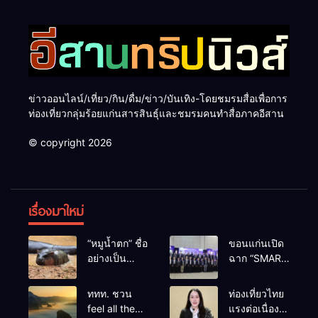
ข่าวออนไลน์/เที่ยว/กิน/ดื่ม/ข่าว/บันเทิง-โดยชมรมสื่อเพื่อการ
ท่องเที่ยวกลุ่มร้อยแก่นสารสินธุ์และชมรมคนทำสื่อภาคอีสาน
© copyright 2026
เรื่องมาใหม่
“หมูน้ำตก” ชื่อ
ขอนแก่นเปิด
อย่างเป็น
ฉาก “SMART
ทางการลูก
BUSINESS
ฮิปโปโปเตมัส
EXPO 2026”
ททท. ชวน
ท่องเที่ยวไทย
แคระตัวใหม่
ยิ่งใหญ่ หนุนผู้
feel all the
แรงต่อเนื่อง!
ล่าสุด หลาน
ประกอบการ