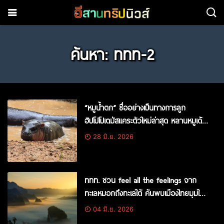
ค้นหา: ททท-2
“หมูน้ำตก” ชื่ออย่างเป็นทางการลูก
ฮิปโปโปเตมัสแคระตัวใหม่ล่าสุด หลานหมูเด้ง
หลังผู้ร่วมกิจกรรมร่วมโหวตชนะกว่า
28 มิ.ย. 2026
10,000 คะแนน
ททท. ชวน feel all the feelings จาก
ทะเลหมอกถึงทะเลใต้ ค้นพบเมืองไทยมุมใหม่
กับหลากความรู้สึกที่ไม่รู้ลืม
04 มิ.ย. 2026