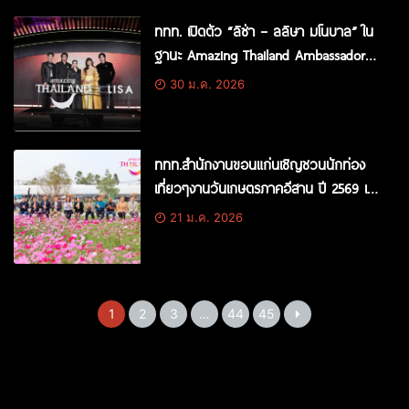
ททท. เปิดตัว “ลิซ่า – ลลิษา มโนบาล” ใน
ฐานะ Amazing Thailand Ambassador
ชวนนักท่องเที่ยวมาสัมผัสทุกความรู้สึกที่
30 ม.ค. 2026
ประเทศไทย มากกว่าจุดหมายปลายทาง
คือประสบการณ์คุณภาพของ Quality
Leisure Destination
ททท.สำนักงานขอนแก่นเชิญชวนนักท่อง
เที่ยวๆงานวันเกษตรภาคอีสาน ปี 2569 เต
รียมช้อปสินค้า-ชมเทคโนโลยีเกษตร งานจัด
21 ม.ค. 2026
10 วัน “23 ม.ค. – 1 ก.พ 69 นี้.” คาดมี
นักท่องเที่ยวทะลุล้านคน
1
2
3
…
44
45