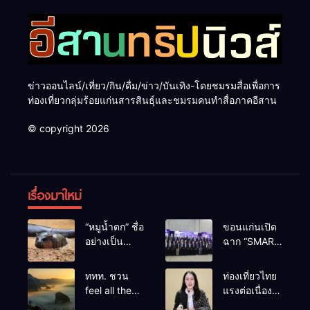
ข่าวออนไลน์/เที่ยว/กิน/ดื่ม/ข่าว/บันเทิง-โดยชมรมสื่อเพื่อการ
ท่องเที่ยวกลุ่มร้อยแก่นสารสินธุ์และชมรมคนทำสื่อภาคอีสาน
© copyright 2026
เรื่องมาใหม่
“หมูน้ำตก” ชื่อ
ขอนแก่นเปิด
อย่างเป็น
ฉาก “SMART
ทางการลูก
BUSINESS
ฮิปโปโปเตมัส
EXPO 2026”
ททท. ชวน
ท่องเที่ยวไทย
แคระตัวใหม่
ยิ่งใหญ่ หนุนผู้
feel all the
แรงต่อเนื่อง!
ล่าสุด หลาน
ประกอบการ
feelings จาก
ปี 2568–