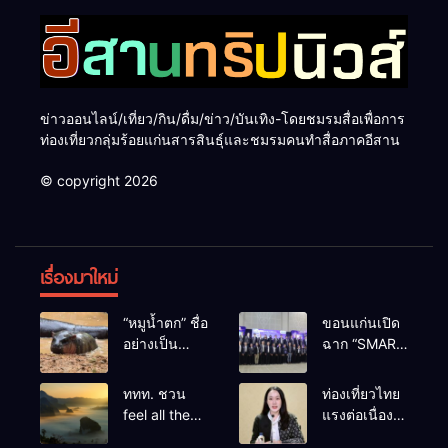
ข่าวออนไลน์/เที่ยว/กิน/ดื่ม/ข่าว/บันเทิง-โดยชมรมสื่อเพื่อการ
ท่องเที่ยวกลุ่มร้อยแก่นสารสินธุ์และชมรมคนทำสื่อภาคอีสาน
© copyright 2026
เรื่องมาใหม่
“หมูน้ำตก” ชื่อ
ขอนแก่นเปิด
อย่างเป็น
ฉาก “SMART
ทางการลูก
BUSINESS
ฮิปโปโปเตมัส
EXPO 2026”
ททท. ชวน
ท่องเที่ยวไทย
แคระตัวใหม่
ยิ่งใหญ่ หนุนผู้
feel all the
แรงต่อเนื่อง!
ล่าสุด หลาน
ประกอบการ
feelings จาก
ปี 2568–