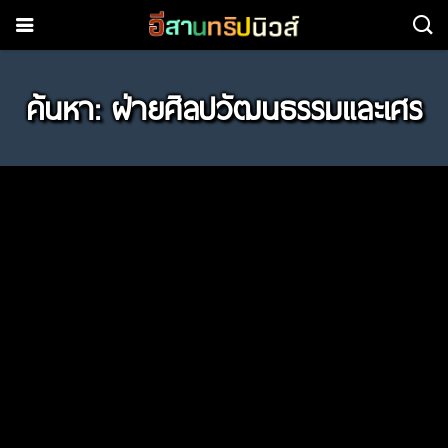
ค้นหา: ฝ่ายศิลปวัฒนธรรมและเศร