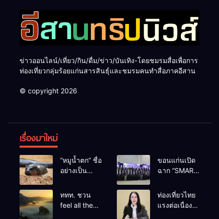
ข่าวออนไลน์/เที่ยว/กิน/ดื่ม/ข่าว/บันเทิง-โดยชมรมสื่อเพื่อการ
ท่องเที่ยวกลุ่มร้อยแก่นสารสินธุ์และชมรมคนทำสื่อภาคอีสาน
© copyright 2026
เรื่องมาใหม่
“หมูน้ำตก” ชื่อ
ขอนแก่นเปิด
อย่างเป็น
ฉาก “SMART
ทางการลูก
BUSINESS
ฮิปโปโปเตมัส
EXPO 2026”
ททท. ชวน
ท่องเที่ยวไทย
แคระตัวใหม่
ยิ่งใหญ่ หนุนผู้
feel all the
แรงต่อเนื่อง!
ล่าสุด หลาน
ประกอบการ
feelings จาก
ปี 2568–