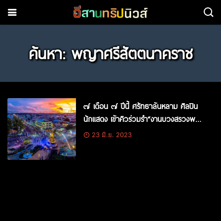
ค้นหา: พญาศรีสัตตนาคราช
๗ เดือน ๗ ปีนี้ ศรัทธาล้นหลาม ศิลปิน
นักแสดง เข้าคิวร่วมรำ“งานบวงสรวงพญา
ศรีสัตตนาคราช จังหวัดนครพนม ประจำปี
23 มิ.ย. 2023
๒๕๖๖”