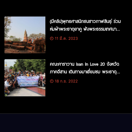
(มีคลิป)พุทธศาสนิกชนชาวกาฬสินธุ์ ร่วม
ห่มผ้าพระธาตุยาคู ฟังพระธรรมเทศนา
จุดผางประทีป 3,000 ดวง และเวียนเทียน
11 มี.ค. 2023
รอบพระธาตุยาคู เนื่องในวันมาฆบูชา
คณะคาราวาน Isan In Love 20 จังหวัด
ภาคอีสาน เดินทางมาเยี่ยมชม พระธาตุ
นาดูน-หอโหวด101-พระธาตุยาคู จังหวัด
18 ก.ย. 2022
กาฬสินธุ์