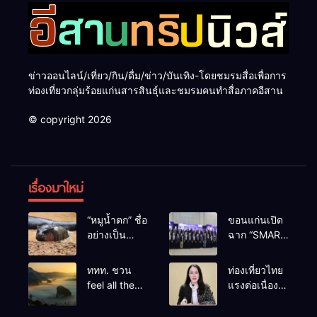
ข่าวออนไลน์/เที่ยว/กิน/ดื่ม/ข่าว/บันเทิง-โดยชมรมสื่อเพื่อการ
ท่องเที่ยวกลุ่มร้อยแก่นสารสินธุ์และชมรมคนทำสื่อภาคอีสาน
© copyright 2026
เรื่องมาใหม่
“หมูน้ำตก” ชื่อ
ขอนแก่นเปิด
อย่างเป็น
ฉาก “SMART
ทางการลูก
BUSINESS
ฮิปโปโปเตมัส
EXPO 2026”
ททท. ชวน
ท่องเที่ยวไทย
แคระตัวใหม่
ยิ่งใหญ่ หนุนผู้
feel all the
แรงต่อเนื่อง!
ล่าสุด หลาน
ประกอบการ
feelings จาก
ปี 2568–
หมูเด้ง หลังผู้
ใช้ AI ยก
ทะเลหมอกถึง
2569 กวาด