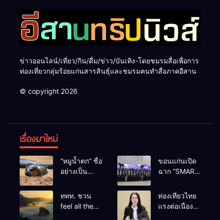
ข่าวออนไลน์/เที่ยว/กิน/ดื่ม/ข่าว/บันเทิง-โดยชมรมสื่อเพื่อการ
ท่องเที่ยวกลุ่มร้อยแก่นสารสินธุ์และชมรมคนทำสื่อภาคอีสาน
© copyright 2026
เรื่องมาใหม่
“หมูน้ำตก” ชื่อ
ขอนแก่นเปิด
อย่างเป็น
ฉาก “SMART
ทางการลูก
BUSINESS
ฮิปโปโปเตมัส
EXPO 2026”
ททท. ชวน
ท่องเที่ยวไทย
แคระตัวใหม่
ยิ่งใหญ่ หนุนผู้
feel all the
แรงต่อเนื่อง!
ล่าสุด หลาน
ประกอบการ
feelings จาก
ปี 2568–