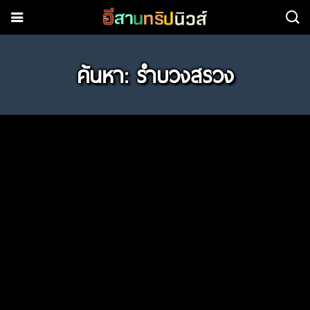
ค้นหา: รำบวงสรวง