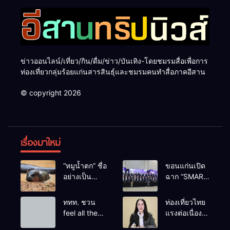
ข่าวออนไลน์/เที่ยว/กิน/ดื่ม/ข่าว/บันเทิง-โดยชมรมสื่อเพื่อการ
ท่องเที่ยวกลุ่มร้อยแก่นสารสินธุ์และชมรมคนทำสื่อภาคอีสาน
© copyright 2026
เรื่องมาใหม่
“หมูน้ำตก” ชื่อ
ขอนแก่นเปิด
อย่างเป็น
ฉาก “SMART
ทางการลูก
BUSINESS
ฮิปโปโปเตมัส
EXPO 2026”
ททท. ชวน
ท่องเที่ยวไทย
แคระตัวใหม่
ยิ่งใหญ่ หนุนผู้
feel all the
แรงต่อเนื่อง!
ล่าสุด หลาน
ประกอบการ
feelings จาก
ปี 2568–