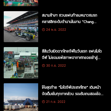
สนามช้างฯ ชวนแฟนท้าลมหนาวชมรถ
คลาสสิคระดับตำนานในงาน “Chang
Classic Car Revival 2022”
24 พ.ย. 2022
สีสันวันเปิดฉากไทยจีพีในวันแรก แฟนโมโต
จีพี ไม่ยอมแพ้สภาพอากาศทยอยเข้าสู่
สนามช้างฯ จ.บุรีรัมย์อย่างต่อเนื่อง
30 ก.ย. 2022
โค้งสุดท้าย “โมโตจีพีประเทศไทย” เดินหน้า
จัดเต็มเข้มทุกภาคส่วน รองรับเกมสองล้อ
ระดับโลก
21 ก.ย. 2022