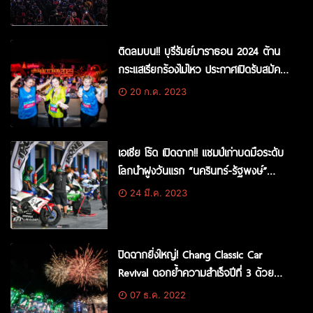
ส.ค.นี้
ติดลมบน!! บุรีรัมย์มาราธอน 2024 ต้าน
กระแสเรียกร้องไม่ไหว ประกาศเปิดรับสมัคร
นักวิ่งทั่วโลก 5 ส.ค.นี้
20 ก.ค. 2023
เอเชีย โร้ด เปิดฉาก!! แชมป์เก่าบดมือระดับ
โลกนำฝูงวันแรก “นครินทร์-รัฐพงษ์”
ประเดิมสวย รั้งแถวหน้า ซูเปอร์สปอร์ต โฮม
24 มี.ค. 2023
เรซ
ปิดฉากยิ่งใหญ่! Chang Classic Car
Revival ตอกย้ำความสำเร็จปีที่ 3 ด้วย
กองทัพรถคลาสสิคมากที่สุดในอาเซียน
07 ธ.ค. 2022