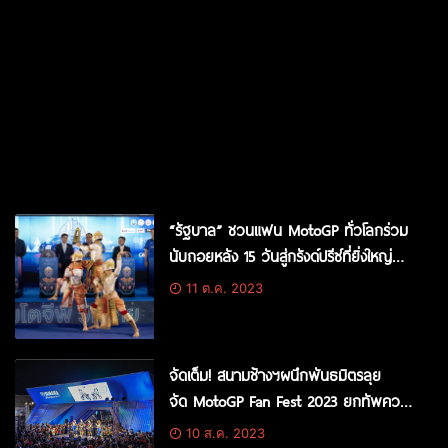
“รัฐบาล” ชวนแฟน MotoGP ทั่วโลกร่วม
นับถอยหลัง 15 วันสู่กรังด์ปรีซ์ที่ยิ่งใหญ่
ที่สุดในโลกบนแผ่นดินไทย พร้อมเปิดตัวโทร
11 ต.ค. 2023
ฟี่เวอร์ชั่น 2023
จัดเต็ม! สนามช้างฯผนึกพันธมิตรลุย
จัด MotoGP Fan Fest 2023 ยกทัพความ
มันส์แบบเต็มระบบ ประเดิมกิจกรรมแรก 20
10 ส.ค. 2023