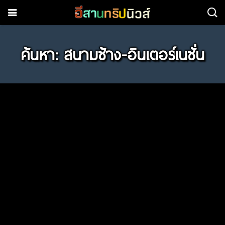
ค้นหา: สนามช้าง-อินเตอร์เนชั่น