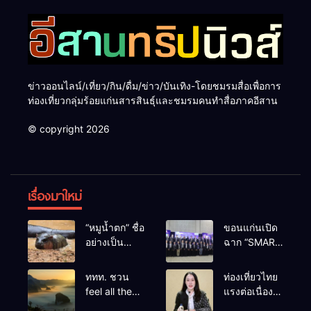
ข่าวออนไลน์/เที่ยว/กิน/ดื่ม/ข่าว/บันเทิง-โดยชมรมสื่อเพื่อการ
ท่องเที่ยวกลุ่มร้อยแก่นสารสินธุ์และชมรมคนทำสื่อภาคอีสาน
© copyright 2026
เรื่องมาใหม่
“หมูน้ำตก” ชื่อ
ขอนแก่นเปิด
อย่างเป็น
ฉาก “SMART
ทางการลูก
BUSINESS
ฮิปโปโปเตมัส
EXPO 2026”
ททท. ชวน
ท่องเที่ยวไทย
แคระตัวใหม่
ยิ่งใหญ่ หนุนผู้
feel all the
แรงต่อเนื่อง!
ล่าสุด หลาน
ประกอบการ
feelings จาก
ปี 2568–