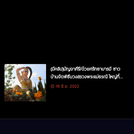
(มีคลิป)มัญจาคีรี/ด้วยศรัทธาบารมี ชาว
บ้านจัดพิธีบวงสรวงพระแม่ธรณี ใหญ่ที่สุด
ใน อ.มัญจาคีรี เสริมบุญ
16 มิ.ย. 2022