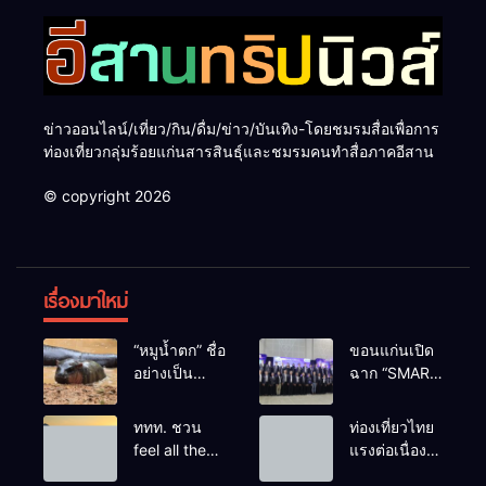
ข่าวออนไลน์/เที่ยว/กิน/ดื่ม/ข่าว/บันเทิง-โดยชมรมสื่อเพื่อการ
ท่องเที่ยวกลุ่มร้อยแก่นสารสินธุ์และชมรมคนทำสื่อภาคอีสาน
© copyright 2026
เรื่องมาใหม่
“หมูน้ำตก” ชื่อ
ขอนแก่นเปิด
อย่างเป็น
ฉาก “SMART
ทางการลูก
BUSINESS
ฮิปโปโปเตมัส
EXPO 2026”
ททท. ชวน
ท่องเที่ยวไทย
แคระตัวใหม่
ยิ่งใหญ่ หนุนผู้
feel all the
แรงต่อเนื่อง!
ล่าสุด หลาน
ประกอบการ
feelings จาก
ปี 2568–