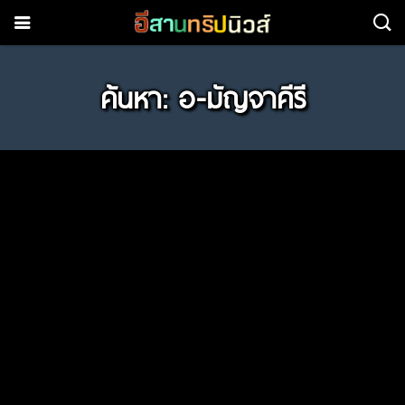
ค้นหา: อ-มัญจาคีรี