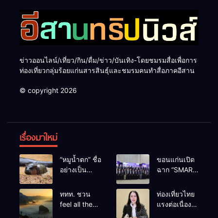
ข่าวออนไลน์/เที่ยว/กิน/ดื่ม/ข่าว/บันเทิง-โดยชมรมสื่อเพื่อการ
ท่องเที่ยวกลุ่มร้อยแก่นสารสินธุ์และชมรมคนทำสื่อภาคอีสาน
© copyright 2026
เรื่องมาใหม่
“หมูน้ำตก” ชื่อ
ขอนแก่นเปิด
อย่างเป็น
ฉาก “SMART
ทางการลูก
BUSINESS
ฮิปโปโปเตมัส
EXPO 2026”
ททท. ชวน
ท่องเที่ยวไทย
แคระตัวใหม่
ยิ่งใหญ่ หนุนผู้
feel all the
แรงต่อเนื่อง!
ล่าสุด หลาน
ประกอบการ
feelings จาก
ปี 2568–