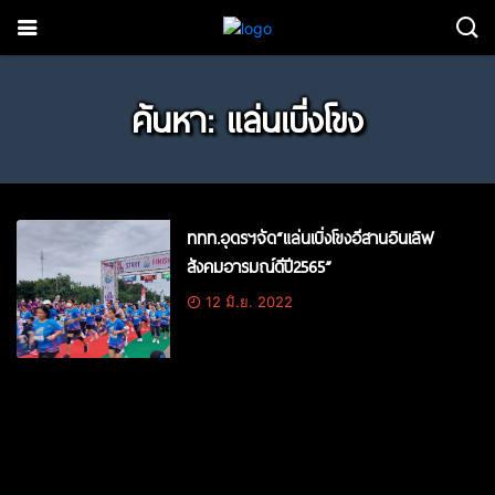
ค้นหา: แล่นเบิ่งโขง
ททท.อุดรฯจัด“แล่นเบิ่งโขงอีสานอินเลิฟ
สังคมอารมณ์ดีปี2565”
12 มิ.ย. 2022