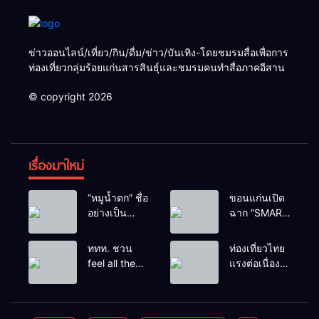
ข่าวออนไลน์/เที่ยว/กิน/ดื่ม/ข่าว/บันเทิง-โดยชมรมสื่อเพื่อการ
ท่องเที่ยวกลุ่มร้อยแก่นสารสินธุ์และชมรมคนทำสื่อภาคอีสาน
© copyright 2026
เรื่องมาใหม่
“หมูน้ำตก” ชื่อ
ขอนแก่นเปิด
อย่างเป็น
ฉาก “SMART
ทางการลูก
BUSINESS
ฮิปโปโปเตมัส
EXPO 2026”
ททท. ชวน
ท่องเที่ยวไทย
แคระตัวใหม่
ยิ่งใหญ่ หนุนผู้
feel all the
แรงต่อเนื่อง!
ล่าสุด หลาน
ประกอบการ
feelings จาก
ปี 2568–
หมูเด้ง หลังผู้
ใช้ AI ยก
ทะเลหมอกถึง
2569 กวาด
ร่วมกิจกรรม
ระดับ
ทะเลใต้ ค้น
รางวัลระดับ
ร่วมโหวต
เศรษฐกิจ