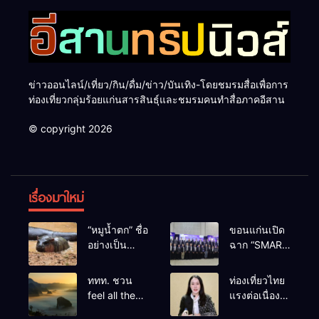
ข่าวออนไลน์/เที่ยว/กิน/ดื่ม/ข่าว/บันเทิง-โดยชมรมสื่อเพื่อการ
ท่องเที่ยวกลุ่มร้อยแก่นสารสินธุ์และชมรมคนทำสื่อภาคอีสาน
© copyright 2026
เรื่องมาใหม่
“หมูน้ำตก” ชื่อ
ขอนแก่นเปิด
อย่างเป็น
ฉาก “SMART
ทางการลูก
BUSINESS
ฮิปโปโปเตมัส
EXPO 2026”
ททท. ชวน
ท่องเที่ยวไทย
แคระตัวใหม่
ยิ่งใหญ่ หนุนผู้
feel all the
แรงต่อเนื่อง!
ล่าสุด หลาน
ประกอบการ
feelings จาก
ปี 2568–