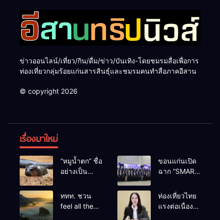
ข่าวออนไลน์/เที่ยว/กิน/ดื่ม/ข่าว/บันเทิง-โดยชมรมสื่อเพื่อการ
ท่องเที่ยวกลุ่มร้อยแก่นสารสินธุ์และชมรมคนทำสื่อภาคอีสาน
© copyright 2026
เรื่องมาใหม่
“หมูน้ำตก” ชื่อ
ขอนแก่นเปิด
อย่างเป็น
ฉาก “SMART
ทางการลูก
BUSINESS
ฮิปโปโปเตมัส
EXPO 2026”
ททท. ชวน
ท่องเที่ยวไทย
แคระตัวใหม่
ยิ่งใหญ่ หนุนผู้
feel all the
แรงต่อเนื่อง!
ล่าสุด หลาน
ประกอบการ
feelings จาก
ปี 2568–