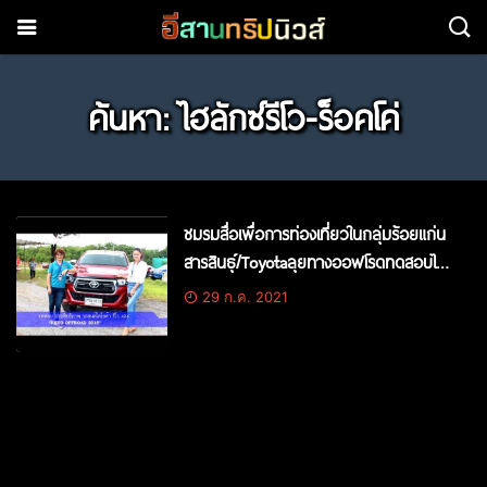
ค้นหา: ไฮลักซ์รีโว-ร็อคโค่
ชมรมสื่อเพื่อการท่องเที่ยวในกลุ่มร้อยแก่น
สารสินธุ์/Toyotaลุยทางออฟโรดทดสอบไฮ
ลักซ์รีโว ร็อคโค่4X4-EP1
29 ก.ค. 2021