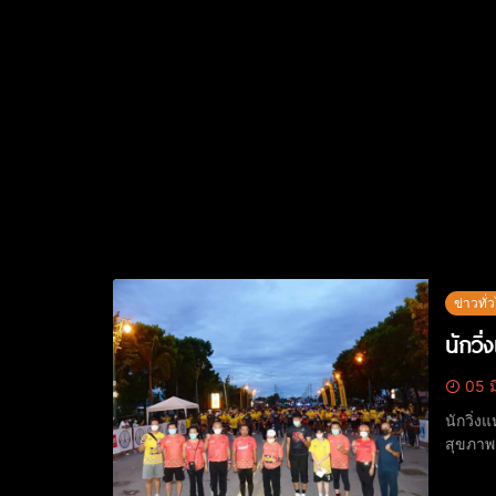
ข่าวทั่
นักวิ
05 ม
นักวิ่ง
สุขภาพแ
น.วันอา
กิจกรร