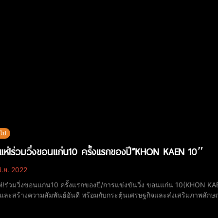
วไป
่งแห่!ร่วมวิ่งขอนแก่น10 ครั้งแรกของปี”KHON KAEN 10″
ิ.ย. 2022
แห่!ร่วมวิ่งขอนแก่น10 ครั้งแรกของปี/การแข่งขันวิ่ง ขอนแก่น 10(KHON K
ละสร้างความสัมพันธ์อันดี พร้อมกับกระตุ้นเศรษฐกิจและส่งเสริมภาพลักษณ์
ทิตย์ที่ 5 มิถุนายน พ.ศ. 2565 ที่ ประตูเมืองจังหวัดขอนแก่น นายสุเทพ ม
มวิ่ง KHONKAEN10 โดยมีนายคมกร