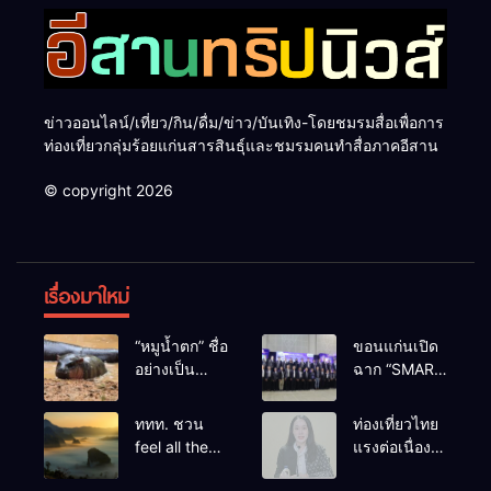
ข่าวออนไลน์/เที่ยว/กิน/ดื่ม/ข่าว/บันเทิง-โดยชมรมสื่อเพื่อการ
ท่องเที่ยวกลุ่มร้อยแก่นสารสินธุ์และชมรมคนทำสื่อภาคอีสาน
© copyright 2026
เรื่องมาใหม่
“หมูน้ำตก” ชื่อ
ขอนแก่นเปิด
อย่างเป็น
ฉาก “SMART
ทางการลูก
BUSINESS
ฮิปโปโปเตมัส
EXPO 2026”
ททท. ชวน
ท่องเที่ยวไทย
แคระตัวใหม่
ยิ่งใหญ่ หนุนผู้
feel all the
แรงต่อเนื่อง!
ล่าสุด หลาน
ประกอบการ
feelings จาก
ปี 2568–
หมูเด้ง หลังผู้
ใช้ AI ยก