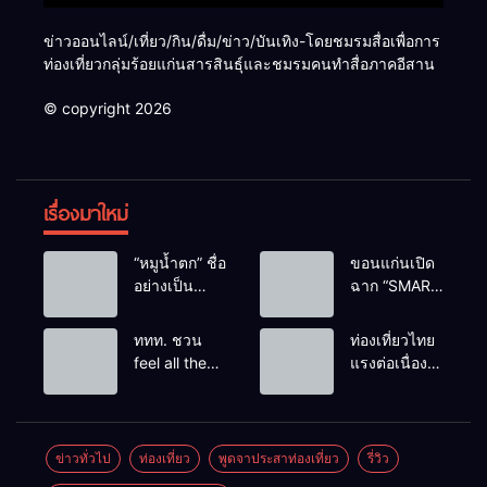
ข่าวออนไลน์/เที่ยว/กิน/ดื่ม/ข่าว/บันเทิง-โดยชมรมสื่อเพื่อการ
ท่องเที่ยวกลุ่มร้อยแก่นสารสินธุ์และชมรมคนทำสื่อภาคอีสาน
© copyright 2026
เรื่องมาใหม่
“หมูน้ำตก” ชื่อ
ขอนแก่นเปิด
อย่างเป็น
ฉาก “SMART
ทางการลูก
BUSINESS
ฮิปโปโปเตมัส
EXPO 2026”
ททท. ชวน
ท่องเที่ยวไทย
แคระตัวใหม่
ยิ่งใหญ่ หนุนผู้
feel all the
แรงต่อเนื่อง!
ล่าสุด หลาน
ประกอบการ
feelings จาก
ปี 2568–
หมูเด้ง หลังผู้
ใช้ AI ยก
ทะเลหมอกถึง
2569 กวาด
ร่วมกิจกรรม
ระดับ
ทะเลใต้ ค้น
รางวัลระดับ
ร่วมโหวต
เศรษฐกิจ
พบเมืองไทย
สากล ตอกย้ำ
ข่าวทั่วไป
ท่องเที่ยว
พูดจาประสาท่องเที่ยว
รี่วิว
ชนะกว่า
ดิจิทัลอีสาน
มุมใหม่กับ
ผลสำเร็จ ดัน