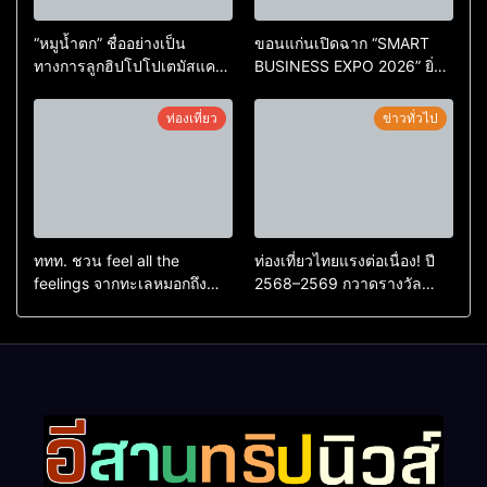
“หมูน้ำตก” ชื่ออย่างเป็น
ขอนแก่นเปิดฉาก “SMART
ทางการลูกฮิปโปโปเตมัสแคระ
BUSINESS EXPO 2026” ยิ่ง
ตัวใหม่ล่าสุด หลานหมูเด้ง
ใหญ่ หนุนผู้ประกอบการใช้ AI
หลังผู้ร่วมกิจกรรมร่วมโหวต
ยกระดับเศรษฐกิจดิจิทัลอีสาน
ท่องเที่ยว
ข่าวทั่วไป
ชนะกว่า 10,000 คะแนน
ททท. ชวน feel all the
ท่องเที่ยวไทยแรงต่อเนื่อง! ปี
feelings จากทะเลหมอกถึง
2568–2569 กวาดรางวัล
ทะเลใต้ ค้นพบเมืองไทยมุม
ระดับสากล ตอกย้ำผลสำเร็จ
ใหม่กับหลากความรู้สึกที่ไม่รู้
ดันไทยสู่จุดหมายปลายทางนัก
ลืม
ท่องเที่ยวจากทั่วโลก