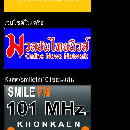
เวบไซค์ในเครือ
ฟังสด/smilefm101ขอนแก่น