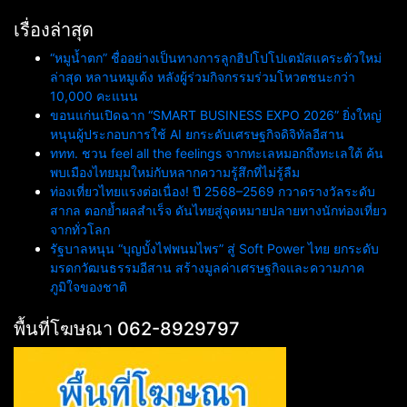
เรื่องล่าสุด
“หมูน้ำตก” ชื่ออย่างเป็นทางการลูกฮิปโปโปเตมัสแคระตัวใหม่
ล่าสุด หลานหมูเด้ง หลังผู้ร่วมกิจกรรมร่วมโหวตชนะกว่า
10,000 คะแนน
ขอนแก่นเปิดฉาก “SMART BUSINESS EXPO 2026” ยิ่งใหญ่
หนุนผู้ประกอบการใช้ AI ยกระดับเศรษฐกิจดิจิทัลอีสาน
ททท. ชวน feel all the feelings จากทะเลหมอกถึงทะเลใต้ ค้น
พบเมืองไทยมุมใหม่กับหลากความรู้สึกที่ไม่รู้ลืม
ท่องเที่ยวไทยแรงต่อเนื่อง! ปี 2568–2569 กวาดรางวัลระดับ
สากล ตอกย้ำผลสำเร็จ ดันไทยสู่จุดหมายปลายทางนักท่องเที่ยว
จากทั่วโลก
รัฐบาลหนุน “บุญบั้งไฟพนมไพร” สู่ Soft Power ไทย ยกระดับ
มรดกวัฒนธรรมอีสาน สร้างมูลค่าเศรษฐกิจและความภาค
ภูมิใจของชาติ
พื้นที่โฆษณา 062-8929797