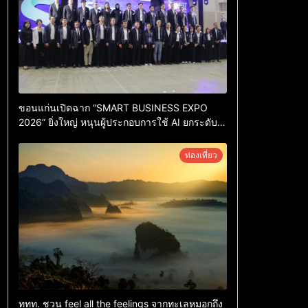
ขอนแก่นเปิดฉาก “SMART BUSINESS EXPO
2026” ยิ่งใหญ่ หนุนผู้ประกอบการใช้ AI ยกระดับ
เศรษฐกิจดิจิทัลอีสาน
ท่องเที่ยว
ททท. ชวน feel all the feelings จากทะเลหมอกถึง