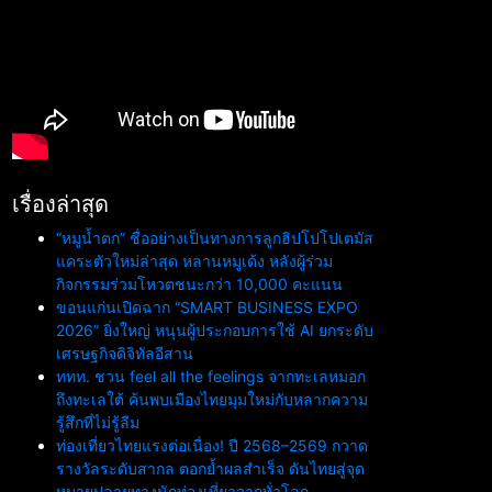
เรื่องล่าสุด
“หมูน้ำตก” ชื่ออย่างเป็นทางการลูกฮิปโปโปเตมัส
แคระตัวใหม่ล่าสุด หลานหมูเด้ง หลังผู้ร่วม
กิจกรรมร่วมโหวตชนะกว่า 10,000 คะแนน
ขอนแก่นเปิดฉาก “SMART BUSINESS EXPO
2026” ยิ่งใหญ่ หนุนผู้ประกอบการใช้ AI ยกระดับ
เศรษฐกิจดิจิทัลอีสาน
ททท. ชวน feel all the feelings จากทะเลหมอก
ถึงทะเลใต้ ค้นพบเมืองไทยมุมใหม่กับหลากความ
รู้สึกที่ไม่รู้ลืม
ท่องเที่ยวไทยแรงต่อเนื่อง! ปี 2568–2569 กวาด
รางวัลระดับสากล ตอกย้ำผลสำเร็จ ดันไทยสู่จุด
หมายปลายทางนักท่องเที่ยวจากทั่วโลก