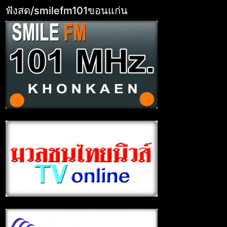
ฟังสด/smilefm101ขอนแก่น