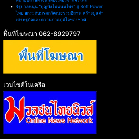
รัฐบาลหนุน “บุญบั้งไฟพนมไพร” สู่ Soft Power
ไทย ยกระดับมรดกวัฒนธรรมอีสาน สร้างมูลค่า
เศรษฐกิจและความภาคภูมิใจของชาติ
พื้นที่โฆษณา 062-8929797
เวบไซค์ในเครือ