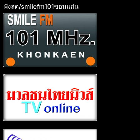
ฟังสด/smilefm101ขอนแก่น