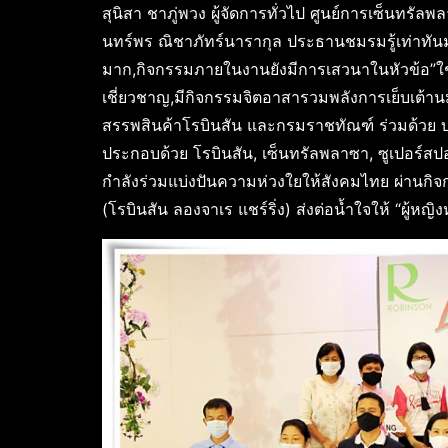
สุนิสา ชาภู่พวง ผู้จัดการทั่วไป ศูนย์การเซ็นทรัล
นทร์พร ณิชาภัทร์นารากุล ประธานชมรมรู้เท่าทันมั
มาก,กิจกรรมภายในงานยังมีการเสวนาในหัวข้อ”ใช้ชี
เชี่ยวชาญ,มีกิจกรรมจิตอาสารวมพลังการเย็บเต้านมเที
สรรพสินค้าโรบินสัน และกรมราชทัณฑ์ ร่วมด้วย บริษ
ประกอบด้วย โรบินสัน, เซ็นทรัลพลาซา, ซูเปอร์สปอ
กำลังร่วมแบ่งปันความห่วงใยให้สังคมไทย ผ่านกิจกร
(โรบินสัน ลองจาเร แชร์ริ่ง) ส่งต่อน้ำใจให้ “ผู้