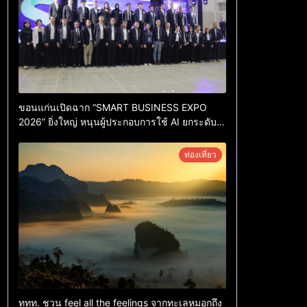
ขอนแก่นเปิดฉาก “SMART BUSINESS EXPO
2026” ยิ่งใหญ่ หนุนผู้ประกอบการใช้ AI ยกระดับ
เศรษฐกิจดิจิทัลอีสาน
ท่องเที่ยว
ททท. ชวน feel all the feelings จากทะเลหมอกถึง