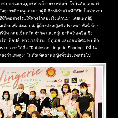
พลาซ่า ขอนแก่น,ผู้บริหารห้างสรรพสินค้าโรบินสัน ,คุณวริ
จจุราชสีชมพูและแขกผู้มีเกียรติร่วมในพิธีเปิดเป็นจำนวน
วิตอย่างไร..ให้ห่างไกลมะเร็งเต้านม” โดยแพทย์ผู้
ยมเพื่อส่งมอบต่อผู้ต้องขังหญิงทั่วประเทศ, ทั้งนี้ ห้าง
ัท กลุ่มเซ็นทรัล จำกัด และกลุ่มธุรกิจในเครือ ซึ่ง
ร์ต, ท็อปส์, พาวเวอร์บาย, บีทูเอส และออฟฟิศเมท ผนึก
รม ภายใต้ชื่อ “Robinson Lingerie Sharing” ปีที่ 14
หญิงหลังกำแพงสูง” ในทัณฑ์สถานหญิงทั่วประเทศต่อไป