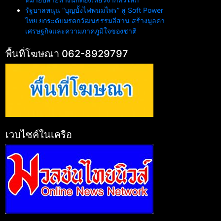
รัฐบาลหนุน “บุญบั้งไฟพนมไพร” สู่ Soft Power
ไทย ยกระดับมรดกวัฒนธรรมอีสาน สร้างมูลค่า
เศรษฐกิจและความภาคภูมิใจของชาติ
พื้นที่โฆษณา 062-8929797
เวบไซค์ในเครือ