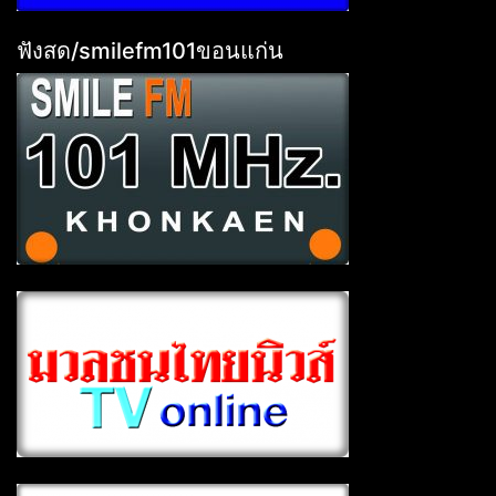
ฟังสด/smilefm101ขอนแก่น