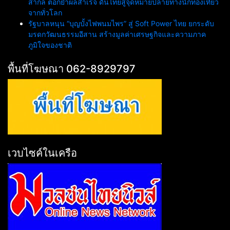
สากล ตอกย้ำผลสำเร็จ ดันไทยสู่จุดหมายปลายทางนักท่องเที่ยว
จากทั่วโลก
รัฐบาลหนุน “บุญบั้งไฟพนมไพร” สู่ Soft Power ไทย ยกระดับ
มรดกวัฒนธรรมอีสาน สร้างมูลค่าเศรษฐกิจและความภาค
ภูมิใจของชาติ
พื้นที่โฆษณา 062-8929797
เวบไซค์ในเครือ