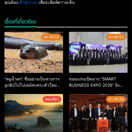
คุณต้อง
เข้าสู่ระบบ
เพื่อจะพิมพ์ความเห็น
เรื่องที่เกี่ยวข้อง
ข่าวทั่วไป
ข่าวทั่วไป
“หมูน้ำตก” ชื่ออย่างเป็นทางการ
ขอนแก่นเปิดฉาก “SMART
ลูกฮิปโปโปเตมัสแคระตัวใหม่
BUSINESS EXPO 2026” ยิ่ง
ล่าสุด หลานหมูเด้ง หลังผู้ร่วม
ใหญ่ หนุนผู้ประกอบการใช้ AI ยก
กิจกรรมร่วมโหวตชนะกว่า
ระดับเศรษฐกิจดิจิทัลอีสาน
ท่องเที่ยว
ข่าวทั่วไป
10,000 คะแนน