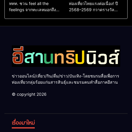
ททท. ชวน feel all the
ท่องเที่ยวไทยแรงต่อเนื่อง! ปี
feelings จากทะเลหมอกถึง
2568–2569 กวาดรางวัล
ทะเลใต้ ค้นพบเมืองไทยมุม
ระดับสากล ตอกย้ำผลสำเร็จ
ใหม่กับหลากความรู้สึกที่ไม่รู้
ดันไทยสู่จุดหมายปลายทางนัก
ลืม
ท่องเที่ยวจากทั่วโลก
ข่าวออนไลน์/เที่ยว/กิน/ดื่ม/ข่าว/บันเทิง-โดยชมรมสื่อเพื่อการ
ท่องเที่ยวกลุ่มร้อยแก่นสารสินธุ์และชมรมคนทำสื่อภาคอีสาน
© copyright 2026
เรื่องมาใหม่