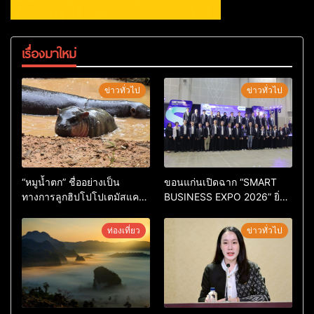
เรื่องมาใหม่
ข่าวทั่วไป
ข่าวทั่วไป
“หมูน้ำตก” ชื่ออย่างเป็น
ขอนแก่นเปิดฉาก “SMART
ทางการลูกฮิปโปโปเตมัสแคระ
BUSINESS EXPO 2026” ยิ่ง
ตัวใหม่ล่าสุด หลานหมูเด้ง
ใหญ่ หนุนผู้ประกอบการใช้ AI
หลังผู้ร่วมกิจกรรมร่วมโหวต
ยกระดับเศรษฐกิจดิจิทัลอีสาน
ท่องเที่ยว
ข่าวทั่วไป
ชนะกว่า 10,000 คะแนน