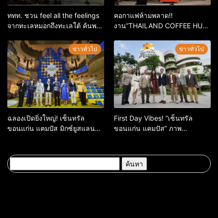
ททท. ชวน feel all the feelings
คอกาแฟห้ามพลาด!!
จากทะเลหมอกถึงทะเลใต้ ค้นพบ
งาน”THAILAND COFFEE HUB
เมืองไทยมุมใหม่กับหลากความ
2026”เริ่ม 28 พ.ค. 69 – 3 มิ.ย.
รู้สึกที่ไม่รู้ลืม
69 ณ ศูนย์การค้าเซ็นทรัล
ข่าวทั่วไป
ข่าวทั่วไป
ขอนแก่น
ฉลองเปิดยิ่งใหญ่! เซ็นทรัล
First Day Vibes! “เซ็นทรัล
ขอนแก่น แคมปัส มิกซ์ยูสแลนด์
ขอนแก่น แคมปัส” ภาพ
มาร์กใหม่แห่งภาคอีสาน จัดเต็ม
บรรยากาศเปิดวันแรกคึกคัก
ความม่วน ปลุกพลัง Campus
District
ค้นหา
สำหรับ: