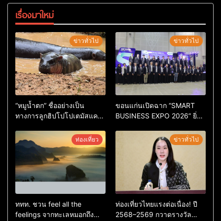
เรื่องมาใหม่
ข่าวทั่วไป
ข่าวทั่วไป
“หมูน้ำตก” ชื่ออย่างเป็น
ขอนแก่นเปิดฉาก “SMART
ทางการลูกฮิปโปโปเตมัสแคระ
BUSINESS EXPO 2026” ยิ่ง
ตัวใหม่ล่าสุด หลานหมูเด้ง
ใหญ่ หนุนผู้ประกอบการใช้ AI
หลังผู้ร่วมกิจกรรมร่วมโหวต
ยกระดับเศรษฐกิจดิจิทัลอีสาน
ท่องเที่ยว
ข่าวทั่วไป
ชนะกว่า 10,000 คะแนน
ททท. ชวน feel all the
ท่องเที่ยวไทยแรงต่อเนื่อง! ปี
feelings จากทะเลหมอกถึง
2568–2569 กวาดรางวัล