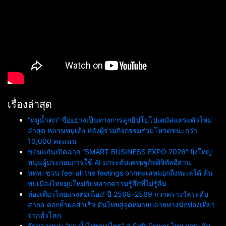
เรื่องล่าสุด
“หมูน้ำตก” ชื่ออย่างเป็นทางการลูกฮิปโปโปเตมัสแคระตัวใหม่
ล่าสุด หลานหมูเด้ง หลังผู้ร่วมกิจกรรมร่วมโหวตชนะกว่า
10,000 คะแนน
ขอนแก่นเปิดฉาก “SMART BUSINESS EXPO 2026” ยิ่งใหญ่
หนุนผู้ประกอบการใช้ AI ยกระดับเศรษฐกิจดิจิทัลอีสาน
ททท. ชวน feel all the feelings จากทะเลหมอกถึงทะเลใต้ ค้น
พบเมืองไทยมุมใหม่กับหลากความรู้สึกที่ไม่รู้ลืม
ท่องเที่ยวไทยแรงต่อเนื่อง! ปี 2568–2569 กวาดรางวัลระดับ
สากล ตอกย้ำผลสำเร็จ ดันไทยสู่จุดหมายปลายทางนักท่องเที่ยว
จากทั่วโลก
รัฐบาลหนุน “บุญบั้งไฟพนมไพร” สู่ Soft Power ไทย ยกระดับ