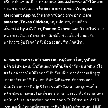
บริการย่านชานเมือง คงคอนเซ็ปต์กดสั่งง่ายพร้อมสั่งได้หลาย
ร้าน จ่ายค่าส่งเพียงครั้งเดียว ด้วยระบบของ
Wongnai
Merchant App
กับร้านอาหารชื่อดัง อาทิ อาทิ
Café
amazon, Texas Chicken,
หมูหม้อเทพ
,
ก๋วยเตี๋ยว
เย็นตาโฟ
by
อ.มัลลิกา
, Ramen Ozawa
และ ดิ เอ็มไพร์ ราด
หน้า ข้าวมันไก่ ผัดกะเพรา ผัดซีอิ๊ว ก๋วยเตี๋ยวคั่ว ตอบรับ
พฤติกรรมผู้บริโภคให้สั่งมื้ออร่อยกับร้านใกล้บ้าน
นายสมยศ คงประเวศ รองกรรมการผู้จัดการใหญ่ธุรกิจค้า
ปลีก บริษัท ปตท. น้ำมันและการค้าปลีก จำกัด (มหาชน)
(โอ
อาร์)
กล่าวว่าในปีนี้โออาร์ได้ปรับเปลี่ยนการทำงานเข้าสู่รูป
แบบพาร์ตเนอร์ชิปโมเดล ที่คำนึงถึงความต้องการของ
พันธมิตรทางธุรกิจ ผู้บริโภค รวมถึงสังคม และชุมชนเป็น
หลัก ซึ่งจากผลตอบรับที่ดีของ 2 สาขานำร่อง ทั้งสาขาเกษตร
นวมินทร์ และสาขาพัฒนาการขาออก ในปีที่ผ่านมา ทำให้
เรามองเห็นโอกาสที่จะขยายธุรกิจให้เติบโตร่วมกันกับ LINE