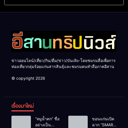
ทะเลใต้ ค้นพบเมืองไทยมุม
ระดับสากล ตอกย้ำผลสำเร็จ
ใหม่กับหลากความรู้สึกที่ไม่รู้
ดันไทยสู่จุดหมายปลายทางนัก
ลืม
ท่องเที่ยวจากทั่วโลก
ข่าวออนไลน์/เที่ยว/กิน/ดื่ม/ข่าว/บันเทิง-โดยชมรมสื่อเพื่อการ
ท่องเที่ยวกลุ่มร้อยแก่นสารสินธุ์และชมรมคนทำสื่อภาคอีสาน
© copyright 2026
เรื่องมาใหม่
“หมูน้ำตก” ชื่อ
ขอนแก่นเปิด
อย่างเป็น
ฉาก “SMART