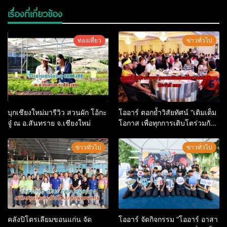
เรื่องที่เกี่ยวข้อง
ท่องเที่ยว
ข่าวทั่วไป
บุกเชียงใหม่มารีวิว สวนผัก โอ้กะ
โออาร์ ตอกย้ำวิสัยทัศน์ “เติมเต็ม
จู๋ ณ อ.สันทราย จ.เชียงใหม่
โอกาส เพื่อทุกการเติบโตร่วมกัน”
อย่างแท้จริง จัดกิจกรรมสร้าง
ความสัมพันธ์สื่อมวลชนภูมิภาค
ข่าวทั่วไป
ข่าวทั่วไป
ประจำปี 2567
คลังปิโตรเลียมขอนแก่น จัด
โออาร์ จัดกิจกรรม “โออาร์ อาสา