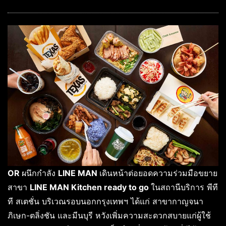
OR
ผนึกกำลัง
LINE MAN
เดินหน้าต่อยอดความร่วมมือขยาย
สาขา
LINE MAN Kitchen ready to go
ในสถานีบริการ พีที
ที สเตชั่น บริเวณรอบนอกกรุงเทพฯ ได้แก่ สาขากาญจนา
ภิเษก-ตลิ่งชัน และมีนบุรี หวังเพิ่มความสะดวกสบายแก่ผู้ใช้