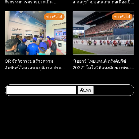
กิจกรรมการตรวจประเมิน
สานสุข” จ.ขอนแก่น ต่อเนื่องเป็น
โครงการ รักษ์ แอท หนองกุง
ปีที่ 4
ข่าวทั่วไป
ข่าวทั่วไป
OR จัดกิจกรรมสร้างความ
“โออาร์ ไทยแลนด์ กรังด์ปรีซ์
สัมพันธ์สื่อมวลชนภูมิภาค ประจำ
2022” โมโตจีพีแห่งศักยภาพของ
ปี 2566 ตอกย้ำวิสัยทัศน์ “เติม
คนไทย
เต็มโอกาส เพื่อทุกการเติบโตร่วม
กัน” อย่างแท้จริง
ค้นหา
สำหรับ: