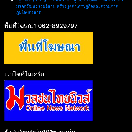
มรดกวัฒนธรรมอีสาน สร้างมูลค่าเศรษฐกิจและความภาค
ภูมิใจของชาติ
พื้นที่โฆษณา 062-8929797
เวบไซค์ในเครือ
ฟังสด/smilefm101ขอนแก่น