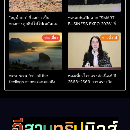
“หมูน้ำตก” ชื่ออย่างเป็น
ขอนแก่นเปิดฉาก “SMART
ทางการลูกฮิปโปโปเตมัสแคระ
BUSINESS EXPO 2026” ยิ่ง
ตัวใหม่ล่าสุด หลานหมูเด้ง
ใหญ่ หนุนผู้ประกอบการใช้ AI
หลังผู้ร่วมกิจกรรมร่วมโหวต
ยกระดับเศรษฐกิจดิจิทัลอีสาน
ท่องเที่ยว
ข่าวทั่วไป
ชนะกว่า 10,000 คะแนน
ททท. ชวน feel all the
ท่องเที่ยวไทยแรงต่อเนื่อง! ปี
feelings จากทะเลหมอกถึง
2568–2569 กวาดรางวัล
ทะเลใต้ ค้นพบเมืองไทยมุม
ระดับสากล ตอกย้ำผลสำเร็จ
ใหม่กับหลากความรู้สึกที่ไม่รู้
ดันไทยสู่จุดหมายปลายทางนัก
ลืม
ท่องเที่ยวจากทั่วโลก