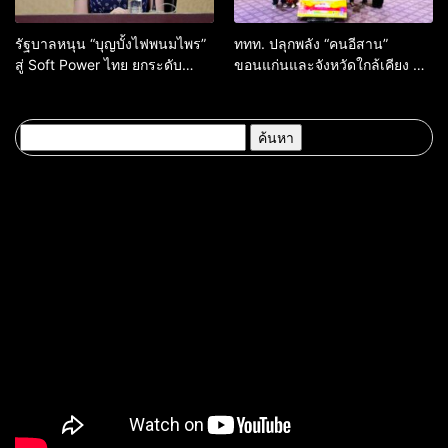
รัฐบาลหนุน “บุญบั้งไฟพนมไพร”
ททท. ปลุกพลัง “คนอีสาน”
สู่ Soft Power ไทย ยกระดับ
ขอนแก่นและจังหวัดใกล้เคียง สู่
มรดกวัฒนธรรมอีสาน สร้าง
“ทูตถิ่นยั่งยืน” ต่อยอดทุน
มูลค่าเศรษฐกิจและความภาค
วัฒนธรรม สร้างการท่องเที่ยว
ภูมิใจของชาติ
คุณค่าสูงอย่างมีความหมาย
ค้นหา
สำหรับ: