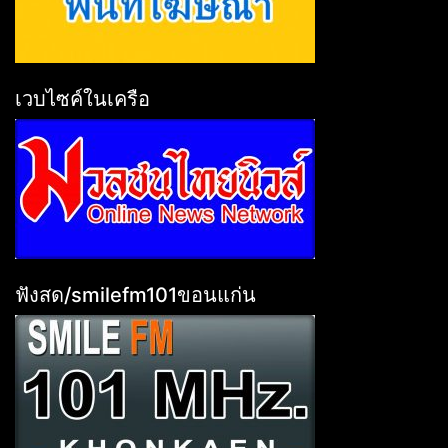
เวบไซค์ในเครือ
ฟังสด/smilefm101ขอนแก่น