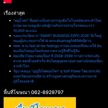
เรื่องล่าสุด
“หมูน้ำตก” ชื่ออย่างเป็นทางการลูกฮิปโปโปเตมัสแคระตัวใหม่
ล่าสุด หลานหมูเด้ง หลังผู้ร่วมกิจกรรมร่วมโหวตชนะกว่า
10,000 คะแนน
ขอนแก่นเปิดฉาก “SMART BUSINESS EXPO 2026” ยิ่งใหญ่
หนุนผู้ประกอบการใช้ AI ยกระดับเศรษฐกิจดิจิทัลอีสาน
ททท. ชวน feel all the feelings จากทะเลหมอกถึงทะเลใต้ ค้น
พบเมืองไทยมุมใหม่กับหลากความรู้สึกที่ไม่รู้ลืม
ท่องเที่ยวไทยแรงต่อเนื่อง! ปี 2568–2569 กวาดรางวัลระดับ
สากล ตอกย้ำผลสำเร็จ ดันไทยสู่จุดหมายปลายทางนักท่องเที่ยว
จากทั่วโลก
รัฐบาลหนุน “บุญบั้งไฟพนมไพร” สู่ Soft Power ไทย ยกระดับ
มรดกวัฒนธรรมอีสาน สร้างมูลค่าเศรษฐกิจและความภาค
ภูมิใจของชาติ
พื้นที่โฆษณา 062-8929797