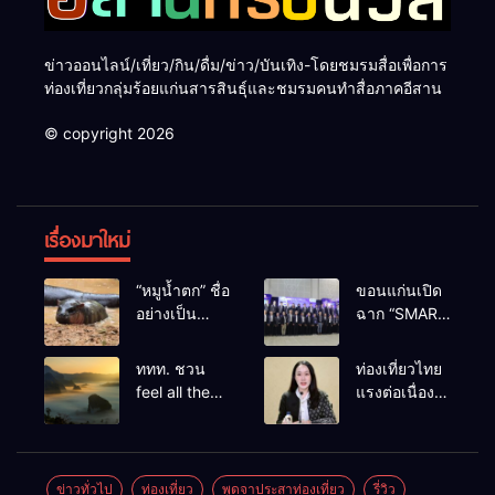
ข่าวออนไลน์/เที่ยว/กิน/ดื่ม/ข่าว/บันเทิง-โดยชมรมสื่อเพื่อการ
ท่องเที่ยวกลุ่มร้อยแก่นสารสินธุ์และชมรมคนทำสื่อภาคอีสาน
© copyright 2026
เรื่องมาใหม่
“หมูน้ำตก” ชื่อ
ขอนแก่นเปิด
อย่างเป็น
ฉาก “SMART
ทางการลูก
BUSINESS
ฮิปโปโปเตมัส
EXPO 2026”
ททท. ชวน
ท่องเที่ยวไทย
แคระตัวใหม่
ยิ่งใหญ่ หนุนผู้
feel all the
แรงต่อเนื่อง!
ล่าสุด หลาน
ประกอบการ
feelings จาก
ปี 2568–
หมูเด้ง หลังผู้
ใช้ AI ยก
ทะเลหมอกถึง
2569 กวาด
ร่วมกิจกรรม
ระดับ
ทะเลใต้ ค้น
รางวัลระดับ
ร่วมโหวต
เศรษฐกิจ
พบเมืองไทย
สากล ตอกย้ำ
ข่าวทั่วไป
ท่องเที่ยว
พูดจาประสาท่องเที่ยว
รี่วิว