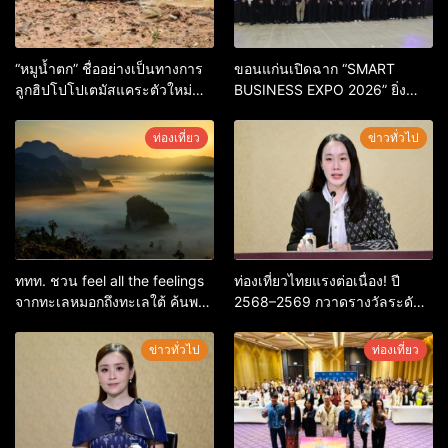
“หมูน้ำตก” ชื่ออย่างเป็นทางการ
ขอนแก่นเปิดฉาก “SMART
ลูกฮิปโปโปเตมัสแคระตัวใหม่
BUSINESS EXPO 2026” ยิ่ง
ล่าสุด หลานหมูเด้ง หลังผู้ร่วม
ใหญ่ หนุนผู้ประกอบการใช้ AI ยก
กิจกรรมร่วมโหวตชนะกว่า
ระดับเศรษฐกิจดิจิทัลอีสาน
ท่องเที่ยว
ข่าวทั่วไป
10,000 คะแนน
ททท. ชวน feel all the feelings
ท่องเที่ยวไทยแรงต่อเนื่อง! ปี
จากทะเลหมอกถึงทะเลใต้ ค้นพบ
2568–2569 กวาดรางวัลระดับ
เมืองไทยมุมใหม่กับหลากความ
สากล ตอกย้ำผลสำเร็จ ดันไทยสู่
รู้สึกที่ไม่รู้ลืม
จุดหมายปลายทางนักท่องเที่ยว
ข่าวทั่วไป
ท่องเที่ยว
จากทั่วโลก