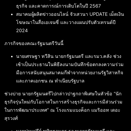
ธุรกิจ และคาดการณ์การเติบโตในปี 2567
สมาคมผู้ผลิตข่าวออนไลน์ จัวเสวนา UPDATE เม็ดเงิน
โฆษณาในสื่อเอเจนซี่ และวางแผนปรับตัวเทรนด์ปี
2024
ภารกิจของคณะรัฐมนตรีวันนี้
นายเศรษฐา ทวีสิน นายกรัฐมนตรี และรมว.คลัง ช่วง
เช้าเป็นประธานในพิธีลงนามบันทึกข้อตกลงความร่วม
มือการสนับสนุนสมาคมกีฬาจากหน่วยงานรัฐวิสาหกิจ
และภาคเอกชน ณ ทำเนียบรัฐบาล
ช่วงบ่าย นายกรัฐมนตรีไปกล่าวปาฐกถาพิเศษในหัวข้อ “นัก
ธุรกิจรุ่นใหม่กับโอกาสในการสร้างธุรกิจและการมีส่วนร่วม
ในการพัฒนาประเทศ” ณ โรงแรมแบงค็อก แมริออท เดอะ
สุรวงศ์