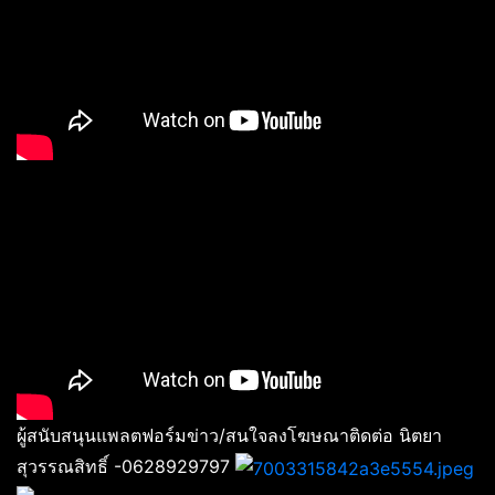
ผู้สนับสนุนแพลตฟอร์มข่าว/สนใจลงโฆษณาติดต่อ นิตยา
สุวรรณสิทธิ์ -0628929797