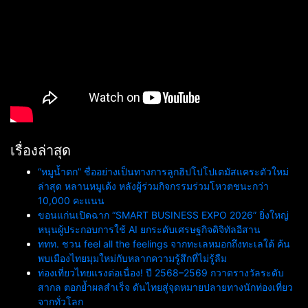
เรื่องล่าสุด
“หมูน้ำตก” ชื่ออย่างเป็นทางการลูกฮิปโปโปเตมัสแคระตัวใหม่
ล่าสุด หลานหมูเด้ง หลังผู้ร่วมกิจกรรมร่วมโหวตชนะกว่า
10,000 คะแนน
ขอนแก่นเปิดฉาก “SMART BUSINESS EXPO 2026” ยิ่งใหญ่
หนุนผู้ประกอบการใช้ AI ยกระดับเศรษฐกิจดิจิทัลอีสาน
ททท. ชวน feel all the feelings จากทะเลหมอกถึงทะเลใต้ ค้น
พบเมืองไทยมุมใหม่กับหลากความรู้สึกที่ไม่รู้ลืม
ท่องเที่ยวไทยแรงต่อเนื่อง! ปี 2568–2569 กวาดรางวัลระดับ
สากล ตอกย้ำผลสำเร็จ ดันไทยสู่จุดหมายปลายทางนักท่องเที่ยว
จากทั่วโลก