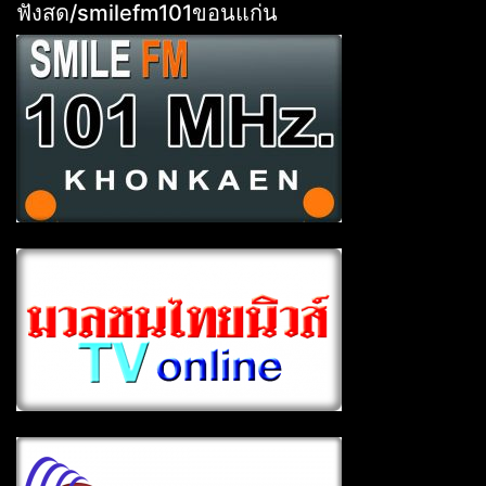
ฟังสด/smilefm101ขอนแก่น