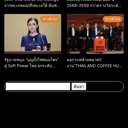
จากทะเลหมอกถึงทะเลใต้ ค้นพบ
2568–2569 กวาดรางวัลระดับ
เมืองไทยมุมใหม่กับหลากความ
สากล ตอกย้ำผลสำเร็จ ดันไทยสู่
รู้สึกที่ไม่รู้ลืม
จุดหมายปลายทางนักท่องเที่ยว
ข่าวทั่วไป
ข่าวทั่วไป
จากทั่วโลก
รัฐบาลหนุน “บุญบั้งไฟพนมไพร”
คอกาแฟห้ามพลาด!!
สู่ Soft Power ไทย ยกระดับ
งาน”THAILAND COFFEE HUB
มรดกวัฒนธรรมอีสาน สร้าง
2026”เริ่ม 28 พ.ค. 69 – 3 มิ.ย.
มูลค่าเศรษฐกิจและความภาค
69 ณ ศูนย์การค้าเซ็นทรัล
ภูมิใจของชาติ
ขอนแก่น
ค้นหา
สำหรับ: