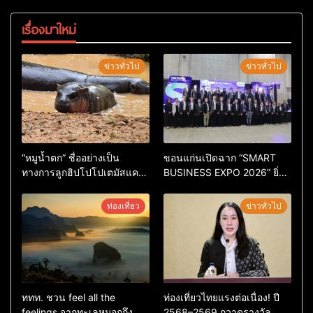
เรื่องมาใหม่
ข่าวทั่วไป
ข่าวทั่วไป
“หมูน้ำตก” ชื่ออย่างเป็น
ขอนแก่นเปิดฉาก “SMART
ทางการลูกฮิปโปโปเตมัสแคระ
BUSINESS EXPO 2026” ยิ่ง
ตัวใหม่ล่าสุด หลานหมูเด้ง
ใหญ่ หนุนผู้ประกอบการใช้ AI
หลังผู้ร่วมกิจกรรมร่วมโหวต
ยกระดับเศรษฐกิจดิจิทัลอีสาน
ท่องเที่ยว
ข่าวทั่วไป
ชนะกว่า 10,000 คะแนน
ททท. ชวน feel all the
ท่องเที่ยวไทยแรงต่อเนื่อง! ปี
feelings จากทะเลหมอกถึง
2568–2569 กวาดรางวัล