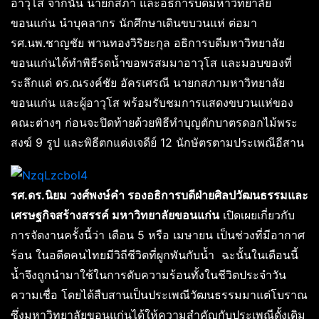
อาวุโส จากนั้น นายกสภา และอธิการบดีมหาวิทยาลัย
ขอนแก่น นำบุคลากร นักศึกษาเดินขบวนแห่ ต่อมา
รศ.นพ.ชาญชัย พานทองวิริยะกุล อธิการบดีมหาวิทยาลัย
ขอนแก่นได้ทำพิธีรดน้ำขอพรสมมาอาวุโส และมอบของที่
ระลึกแด่ ดร.ณรงค์ชัย อัครเศรณี นายกสภามหาวิทยาลัย
ขอนแก่น และผู้อาวุโส พร้อมรับชมการแสดงขบวนแห่ของ
คณะต่างๆ ก่อนจะปิดท้ายด้วยพิธีทำบุญตักบาตรดอกไม้พระ
สงฆ์ 9 รูป และพิธีตกแต่งเจดีย์ 12 นักษัตรตามประเพณีอีสาน
รศ.ดร.นิยม วงศ์พงษ์คำ รองอธิการบดีฝ่ายศิลปวัฒนธรรมและ
เศรษฐกิจสร้างสรรค์ มหาวิทยาลัยขอนแก่น
เปิดเผยเกี่ยวกับ
การจัดงานครั้งนี้ว่า เดือน 5 หรือ เมษายน เป็นช่วงที่มีอากาศ
ร้อน ในอดีตคนไทยมีวิถีชีวิตที่ผูกพันกับน้ำ ฉะนั้นในเดือนนี้
น้ำจึงถูกนำมาใช้ในการดับความร้อนทั้งในชีวิตประจำวัน
ความเชื่อ โดยได้สืบสานเป็นประเพณีวัฒนธรรมมาแต่โบราณ
ซึ่งมหาวิทยาลัยขอนแก่นได้ให้ความสำคัญกับประเพณีดั้งเดิม