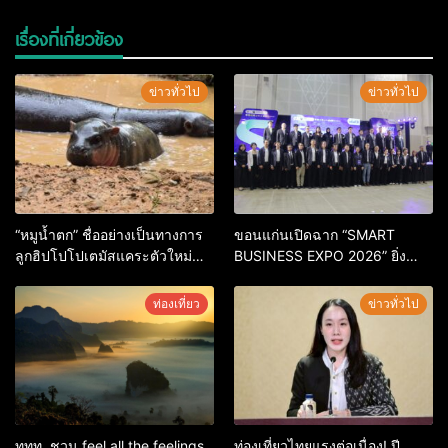
เรื่องที่เกี่ยวข้อง
ข่าวทั่วไป
ข่าวทั่วไป
“หมูน้ำตก” ชื่ออย่างเป็นทางการ
ขอนแก่นเปิดฉาก “SMART
ลูกฮิปโปโปเตมัสแคระตัวใหม่
BUSINESS EXPO 2026” ยิ่ง
ล่าสุด หลานหมูเด้ง หลังผู้ร่วม
ใหญ่ หนุนผู้ประกอบการใช้ AI ยก
กิจกรรมร่วมโหวตชนะกว่า
ระดับเศรษฐกิจดิจิทัลอีสาน
ท่องเที่ยว
ข่าวทั่วไป
10,000 คะแนน
ททท. ชวน feel all the feelings
ท่องเที่ยวไทยแรงต่อเนื่อง! ปี