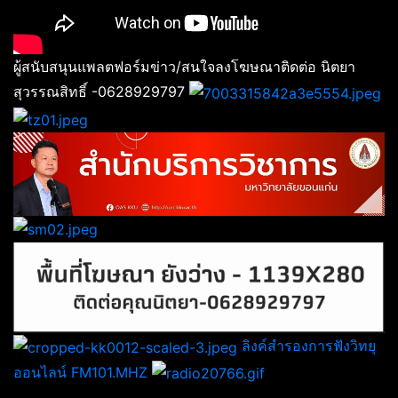
ผู้สนับสนุนแพลตฟอร์มข่าว/สนใจลงโฆษณาติดต่อ นิตยา
สุวรรณสิทธิ์ -0628929797
ลิงค์สำรองการฟังวิทยุ
ออนไลน์ FM101.MHZ