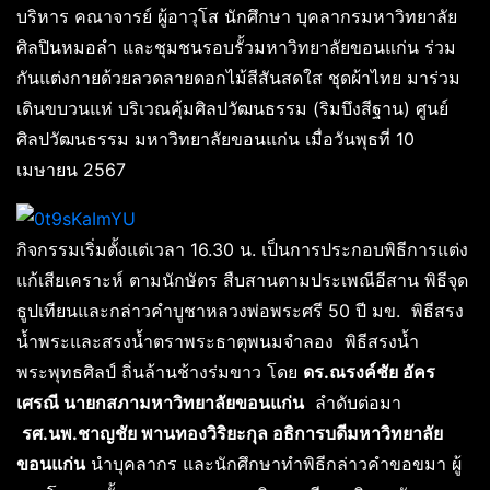
บริหาร คณาจารย์ ผู้อาวุโส นักศึกษา บุคลากรมหาวิทยาลัย
ศิลปินหมอลำ และชุมชนรอบรั้วมหาวิทยาลัยขอนแก่น ร่วม
กันแต่งกายด้วยลวดลายดอกไม้สีสันสดใส ชุดผ้าไทย มาร่วม
เดินขบวนแห่ บริเวณคุ้มศิลปวัฒนธรรม (ริมบึงสีฐาน) ศูนย์
ศิลปวัฒนธรรม มหาวิทยาลัยขอนแก่น เมื่อวันพุธที่ 10
เมษายน 2567
กิจกรรมเริ่มตั้งแต่เวลา 16.30 น. เป็นการประกอบพิธีการแต่ง
แก้เสียเคราะห์ ตามนักษัตร สืบสานตามประเพณีอีสาน พิธีจุด
ธูปเทียนและกล่าวคำบูชาหลวงพ่อพระศรี 50 ปี มข. พิธีสรง
น้ำพระและสรงน้ำตราพระธาตุพนมจำลอง พิธีสรงน้ำ
พระพุทธศิลป์ ถิ่นล้านช้างร่มขาว โดย
ดร.ณรงค์ชัย อัคร
เศรณี นายกสภามหาวิทยาลัยขอนแก่น
ลำดับต่อมา
รศ.นพ.ชาญชัย พานทองวิริยะกุล อธิการบดีมหาวิทยาลัย
ขอนแก่น
นำบุคลากร และนักศึกษาทำพิธีกล่าวคำขอขมา ผู้