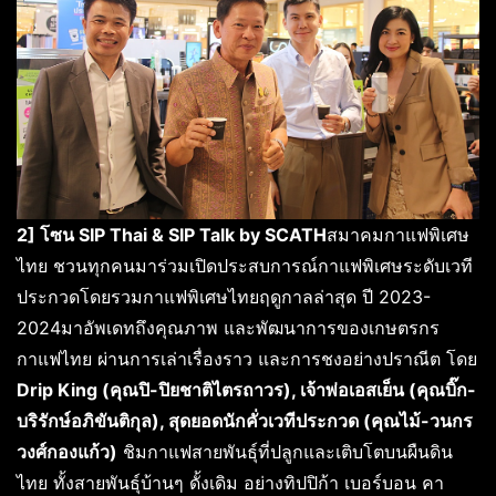
2] โซน SIP Thai & SIP Talk by SCATH
สมาคมกาแฟพิเศษ
ไทย ชวนทุกคนมาร่วมเปิดประสบการณ์กาแฟพิเศษระดับเวที
ประกวดโดยรวมกาแฟพิเศษไทยฤดูกาลล่าสุด ปี 2023-
2024มาอัพเดทถึงคุณภาพ และพัฒนาการของเกษตรกร
กาแฟไทย ผ่านการเล่าเรื่องราว และการชงอย่างปราณีต โดย
Drip King (คุณปิ-ปิยชาติไตรถาวร), เจ้าพ่อเอสเย็น (คุณบิ๊ก-
บริรักษ์อภิขันติกุล), สุดยอดนักคั่วเวทีประกวด (คุณไม้-วนกร
วงศ์กองแก้ว)
ชิมกาแฟสายพันธุ์ที่ปลูกและเติบโตบนผืนดิน
ไทย ทั้งสายพันธุ์บ้านๆ ดั้งเดิม อย่างทิปปิก้า เบอร์บอน คา