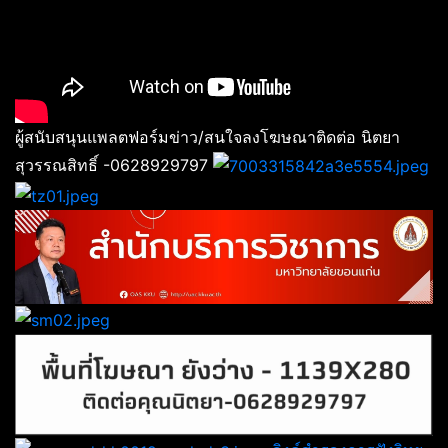
ผู้สนับสนุนแพลตฟอร์มข่าว/สนใจลงโฆษณาติดต่อ นิตยา
สุวรรณสิทธิ์ -0628929797