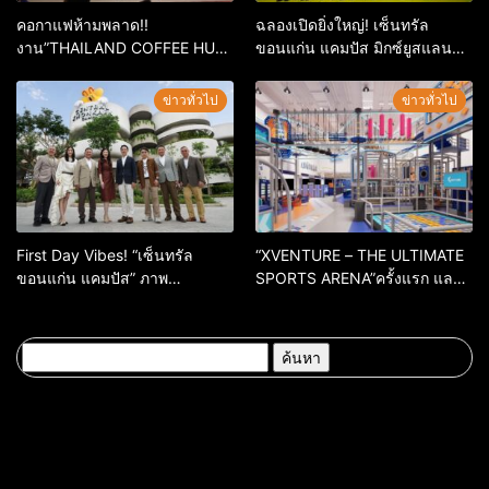
คอกาแฟห้ามพลาด!!
ฉลองเปิดยิ่งใหญ่! เซ็นทรัล
งาน”THAILAND COFFEE HUB
ขอนแก่น แคมปัส มิกซ์ยูสแลนด์
2026”เริ่ม 28 พ.ค. 69 – 3 มิ.ย.
มาร์กใหม่แห่งภาคอีสาน จัดเต็ม
69 ณ ศูนย์การค้าเซ็นทรัล
ความม่วน ปลุกพลัง Campus
ข่าวทั่วไป
ข่าวทั่วไป
ขอนแก่น
District
First Day Vibes! “เซ็นทรัล
“XVENTURE – THE ULTIMATE
ขอนแก่น แคมปัส” ภาพ
SPORTS ARENA”ครั้งแรก และ
บรรยากาศเปิดวันแรกคึกคัก
หนึ่งเดียวในภาคอีสาน! ณ
เซ็นทรัล ขอนแก่น แคมปัส พร้อม
เปิด 20 พ.ค. 69ท้าความกล้าทุก
ค้นหา
ระดับ เปิดประสบการณ์แอคทีฟ
สำหรับ:
เหนือจินตนาการกับสปอร์ตพาร์ก
สุดล้ำ