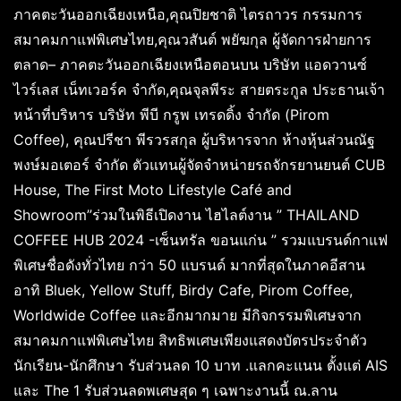
ภาคตะวันออกเฉียงเหนือ,คุณปิยชาติ ไตรถาวร กรรมการ
สมาคมกาแฟพิเศษไทย,คุณวสันต์ พยัฆกุล ผู้จัดการฝ่ายการ
ตลาด– ภาคตะวันออกเฉียงเหนือตอนบน บริษัท แอดวานซ์
ไวร์เลส เน็ทเวอร์ค จำกัด,คุณจุลพีระ สายตระกูล ประธานเจ้า
หน้าที่บริหาร บริษัท พีบี กรูพ เทรดดิ้ง จํากัด (Pirom
Coffee), คุณปรีชา พีรวรสกุล ผู้บริหารจาก ห้างหุ้นส่วนณัฐ
พงษ์มอเตอร์ จำกัด ตัวแทนผู้จัดจำหน่ายรถจักรยานยนต์ CUB
House, The First Moto Lifestyle Café and
Showroom”ร่วมในพิธีเปิดงาน ไฮไลต์งาน ” THAILAND
COFFEE HUB 2024 -เซ็นทรัล ขอนแก่น ” รวมแบรนด์กาแฟ
พิเศษชื่อดังทั่วไทย กว่า 50 แบรนด์ มากที่สุดในภาคอีสาน
อาทิ Bluek, Yellow Stuff, Birdy Cafe, Pirom Coffee,
Worldwide Coffee และอีกมากมาย มีกิจกรรมพิเศษจาก
สมาคมกาแฟพิเศษไทย สิทธิพเศษเพียงแสดงบัตรประจำตัว
นักเรียน-นักศึกษา รับส่วนลด 10 บาท .แลกคะแนน ตั้งแต่ AIS
และ The 1 รับส่วนลดพเศษสุด ๆ เฉพาะงานนี้ ณ.ลาน