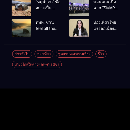
“หมูน้ำตก” ชื่อ
ขอนแก่นเปิด
อย่างเป็น
ฉาก “SMART
ทางการลูก
BUSINESS
ฮิปโปโปเตมัส
EXPO 2026”
ททท. ชวน
ท่องเที่ยวไทย
แคระตัวใหม่
ยิ่งใหญ่ หนุนผู้
feel all the
แรงต่อเนื่อง!
ล่าสุด หลาน
ประกอบการ
feelings จาก
ปี 2568–
หมูเด้ง หลังผู้
ใช้ AI ยก
ทะเลหมอกถึง
2569 กวาด
ร่วมกิจกรรม
ระดับ
ทะเลใต้ ค้น
รางวัลระดับ
ร่วมโหวต
เศรษฐกิจ
พบเมืองไทย
สากล ตอกย้ำ
ข่าวทั่วไป
ท่องเที่ยว
พูดจาประสาท่องเที่ยว
รี่วิว
ชนะกว่า
ดิจิทัลอีสาน
มุมใหม่กับ
ผลสำเร็จ ดัน
10,000
เที่ยวไกลในต่างแดน-ดีเจนิชา
หลากความ
ไทยสู่จุดหมาย
คะแนน
รู้สึกที่ไม่รู้ลืม
ปลายทางนัก
ท่องเที่ยวจาก
ทั่วโลก