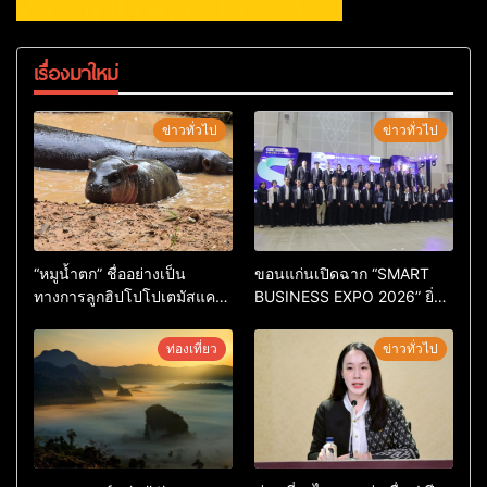
เรื่องมาใหม่
ข่าวทั่วไป
ข่าวทั่วไป
“หมูน้ำตก” ชื่ออย่างเป็น
ขอนแก่นเปิดฉาก “SMART
ทางการลูกฮิปโปโปเตมัสแคระ
BUSINESS EXPO 2026” ยิ่ง
ตัวใหม่ล่าสุด หลานหมูเด้ง
ใหญ่ หนุนผู้ประกอบการใช้ AI
หลังผู้ร่วมกิจกรรมร่วมโหวต
ยกระดับเศรษฐกิจดิจิทัลอีสาน
ท่องเที่ยว
ข่าวทั่วไป
ชนะกว่า 10,000 คะแนน