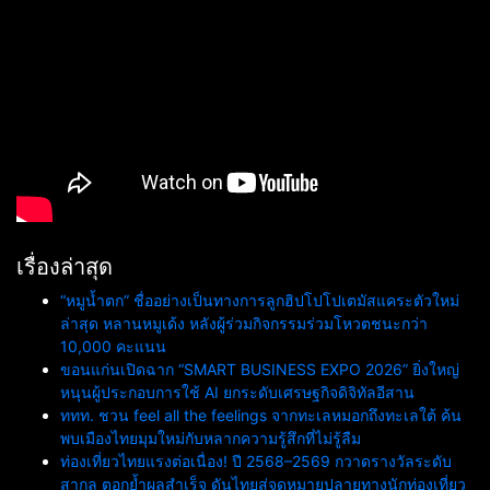
เรื่องล่าสุด
“หมูน้ำตก” ชื่ออย่างเป็นทางการลูกฮิปโปโปเตมัสแคระตัวใหม่
ล่าสุด หลานหมูเด้ง หลังผู้ร่วมกิจกรรมร่วมโหวตชนะกว่า
10,000 คะแนน
ขอนแก่นเปิดฉาก “SMART BUSINESS EXPO 2026” ยิ่งใหญ่
หนุนผู้ประกอบการใช้ AI ยกระดับเศรษฐกิจดิจิทัลอีสาน
ททท. ชวน feel all the feelings จากทะเลหมอกถึงทะเลใต้ ค้น
พบเมืองไทยมุมใหม่กับหลากความรู้สึกที่ไม่รู้ลืม
ท่องเที่ยวไทยแรงต่อเนื่อง! ปี 2568–2569 กวาดรางวัลระดับ
สากล ตอกย้ำผลสำเร็จ ดันไทยสู่จุดหมายปลายทางนักท่องเที่ยว