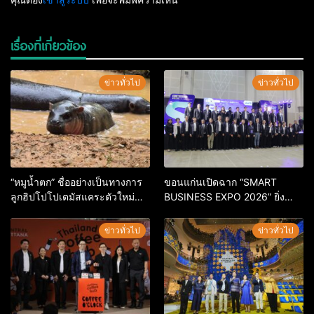
เรื่องที่เกี่ยวข้อง
ข่าวทั่วไป
ข่าวทั่วไป
“หมูน้ำตก” ชื่ออย่างเป็นทางการ
ขอนแก่นเปิดฉาก “SMART
ลูกฮิปโปโปเตมัสแคระตัวใหม่
BUSINESS EXPO 2026” ยิ่ง
ล่าสุด หลานหมูเด้ง หลังผู้ร่วม
ใหญ่ หนุนผู้ประกอบการใช้ AI ยก
กิจกรรมร่วมโหวตชนะกว่า
ระดับเศรษฐกิจดิจิทัลอีสาน
ข่าวทั่วไป
ข่าวทั่วไป
10,000 คะแนน