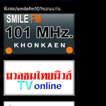
ฟังสด/smilefm101ขอนแก่น