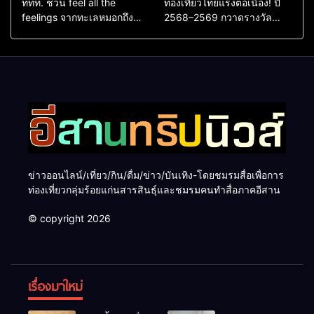
ททท. ชวน feel all the
ท่องเที่ยวไทยแรงต่อเนื่อง! ปี
feelings จากทะเลหมอกถึง
2568–2569 กวาดรางวัล
ทะเลใต้ ค้นพบเมืองไทยมุม
ระดับสากล ตอกย้ำผลสำเร็จ
ใหม่กับหลากความรู้สึกที่ไม่รู้
ดันไทยสู่จุดหมายปลายทางนัก
ลืม
ท่องเที่ยวจากทั่วโลก
ข่าวออนไลน์/เที่ยว/กิน/ดื่ม/ข่าว/บันเทิง-โดยชมรมสื่อเพื่อการ
ท่องเที่ยวกลุ่มร้อยแก่นสารสินธุ์และชมรมคนทำสื่อภาคอีสาน
© copyright 2026
เรื่องมาใหม่