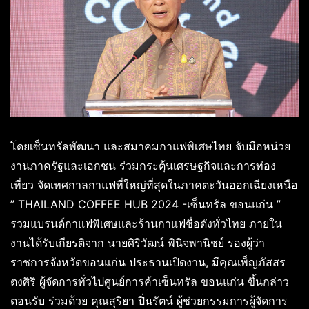
โดยเซ็นทรัลพัฒนา และสมาคมกาแฟพิเศษไทย จับมือหน่วย
งานภาครัฐและเอกชน ร่วมกระตุ้นเศรษฐกิจและการท่อง
เที่ยว จัดเทศกาลกาแฟที่ใหญ่ที่สุดในภาคตะวันออกเฉียงเหนือ
” THAILAND COFFEE HUB 2024 -เซ็นทรัล ขอนแก่น ”
รวมแบรนด์กาแฟพิเศษและร้านกาแฟชื่อดังทั่วไทย ภายใน
งานได้รับเกียรติจาก นายศิริวัฒน์ พินิจพานิชย์ รองผู้ว่า
ราชการจังหวัดขอนแก่น ประธานเปิดงาน, มีคุณเพ็ญภัสสร
ตงศิริ ผู้จัดการทั่วไปศูนย์การค้าเซ็นทรัล ขอนแก่น ขึ้นกล่าว
ตอนรับ ร่วมด้วย คุณสุริยา ปิ่นรัตน์ ผู้ช่วยกรรมการผู้จัดการ