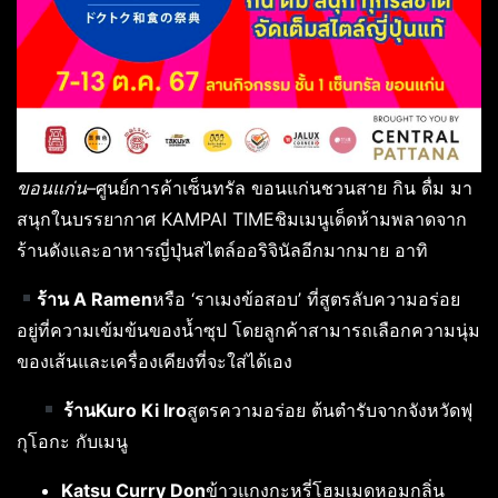
ขอนแก่น
–
ศูนย์การค้าเซ็นทรัล ขอนแก่นชวนสาย กิน ดื่ม มา
สนุกในบรรยากาศ
KAMPAI TIMEชิมเมนูเด็ดห้ามพลาดจาก
ร้านดังและอาหารญี่ปุ่นสไตล์ออริจินัลอีกมากมาย อาทิ
ร้าน A Ramen
หรือ ‘ราเมงข้อสอบ’ ที่สูตรลับความอร่อย
อยู่ที่ความเข้มข้นของน้ำซุป โดยลูกค้าสามารถเลือกความนุ่ม
ของเส้นและเครื่องเคียงที่จะใส่ได้เอง
ร้านKuro Ki Iro
สูตรความอร่อย ต้นตำรับจากจังหวัดฟุ
กุโอกะ กับเมนู
Katsu Curry Don
ข้าวแกงกะหรี่โฮมเมดหอมกลิ่น