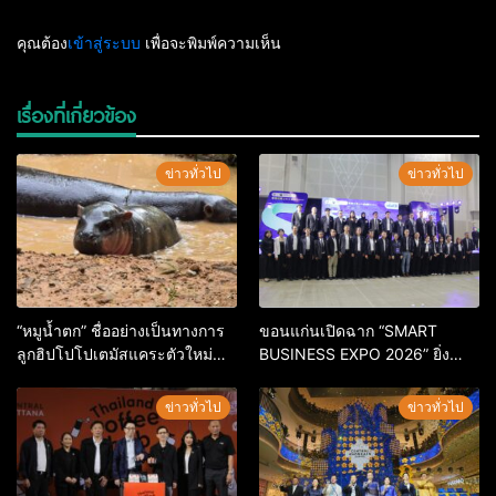
คุณต้อง
เข้าสู่ระบบ
เพื่อจะพิมพ์ความเห็น
เรื่องที่เกี่ยวข้อง
ข่าวทั่วไป
ข่าวทั่วไป
“หมูน้ำตก” ชื่ออย่างเป็นทางการ
ขอนแก่นเปิดฉาก “SMART
ลูกฮิปโปโปเตมัสแคระตัวใหม่
BUSINESS EXPO 2026” ยิ่ง
ล่าสุด หลานหมูเด้ง หลังผู้ร่วม
ใหญ่ หนุนผู้ประกอบการใช้ AI ยก
กิจกรรมร่วมโหวตชนะกว่า
ระดับเศรษฐกิจดิจิทัลอีสาน
ข่าวทั่วไป
ข่าวทั่วไป
10,000 คะแนน