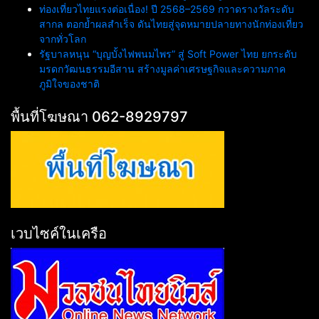
ท่องเที่ยวไทยแรงต่อเนื่อง! ปี 2568–2569 กวาดรางวัลระดับ
สากล ตอกย้ำผลสำเร็จ ดันไทยสู่จุดหมายปลายทางนักท่องเที่ยว
จากทั่วโลก
รัฐบาลหนุน “บุญบั้งไฟพนมไพร” สู่ Soft Power ไทย ยกระดับ
มรดกวัฒนธรรมอีสาน สร้างมูลค่าเศรษฐกิจและความภาค
ภูมิใจของชาติ
พื้นที่โฆษณา 062-8929797
เวบไซค์ในเครือ