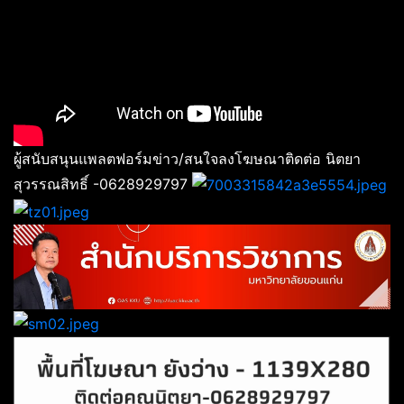
ผู้สนับสนุนแพลตฟอร์มข่าว/สนใจลงโฆษณาติดต่อ นิตยา
สุวรรณสิทธิ์ -0628929797