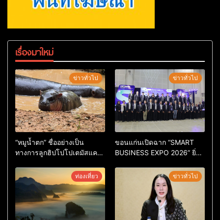
เรื่องมาใหม่
ข่าวทั่วไป
ข่าวทั่วไป
“หมูน้ำตก” ชื่ออย่างเป็น
ขอนแก่นเปิดฉาก “SMART
ทางการลูกฮิปโปโปเตมัสแคระ
BUSINESS EXPO 2026” ยิ่ง
ตัวใหม่ล่าสุด หลานหมูเด้ง
ใหญ่ หนุนผู้ประกอบการใช้ AI
หลังผู้ร่วมกิจกรรมร่วมโหวต
ยกระดับเศรษฐกิจดิจิทัลอีสาน
ท่องเที่ยว
ข่าวทั่วไป
ชนะกว่า 10,000 คะแนน