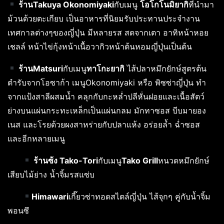
ร้านTakuya Okonomiyaki
กับเมนู
โอโกโนมิยากิ
ที่นำมา
ม้วนด้วยตะเกียบ เป็นอาหารที่นิยมรับประทานประจำงาน
เทศกาลต่างๆของญี่ปุ่น มีหลายรส สดจากเตา อาทิหน้าหอย
เชลล์ หน้าไข่กุ้งหน้าเนื้อวากิวหน้าต้นหอมญี่ปุ่นเป็นต้น
ร้านMatsuri
กับเมนู
ทาโกะยากิ
ไส้ปลาหมึกยักษ์สูตรต้น
ตำรับจากโอซาก้า เมนูOkonomiyaki หรือ พิซซ่าญี่ปุ่น ทำ
จากแป้งสาลีผสมน้ำ คลุกกับกะหล่ำปลีหั่นฝอยและเนื้อสัตว์
ย่างบนแผ่นกระทะเหล็กเป็นแผ่นกลม มักทาซอส บีบมายอง
เนส และโรยด้วยผงสาหร่ายกับปลาแห้ง อร่อยล้ำ ฉ่ำซอส
และอีกหลายเมนู
ร้าน
ซ้ง Tako-Tori
กับเมนู
Tako Grill
หนวดหมึกยักษ์
เสียบไม้ย่าง น้ำจิ้มรสแซ่บ
Himawari
เกี๊ยวซ่าทอดสไตล์ญี่ปุ่น ไส้จุกๆ คู่กับน้ำจิ้ม
พอนซึ