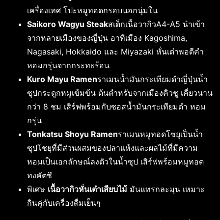
เครื่องเทศ โปะหมูทอดกรอบนอกนุ่มใน
Saikoro Wagyu Steak
สเต็กเนื้อวากิวA4-A5 นำเข้า
จากหลายเมืองของญี่ปุ่น อาทิเมือง Kagoshima,
Nagasaki, Hokkaido และ Miyazaki หั่นเต๋าพอดีคำ
หอมกรุ่นจากกระทะร้อน
Kuro Mayu Ramen
ราเมนน้ำมันกระเทียมดำญี่ปุ่นน้ำ
ซุปกระดูกหมูเข้มข้น ต้นตำหรับจากเมืองคิวชู เคี่ยวนาน
กว่า 8 ชม เสิร์ฟพร้อมกับซอสน้ำมันกระเทียมดำ หอม
กรุ่น
Tonkatsu Shoyu Ramen
ราเมนหมูทอดโซยุเป็นน้ำ
ซุปโชยุที่มีส่วนผสมของปลาแห้งและผลไม้ที่มีความ
หอมเป็นเอกลักษณ์ลงตัวในน้ำซุป เสิร์ฟพร้อมหมูทอด
ทงคัตซึ
พิเศษ
เนื้อวากิวหั่นเต๋าเสียบไม้
มันแทรกละมุน เหมาะ
กินคู่กับเครื่องดื่มเย็นๆ