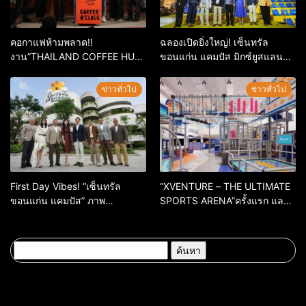
คอกาแฟห้ามพลาด!!
ฉลองเปิดยิ่งใหญ่! เซ็นทรัล
งาน”THAILAND COFFEE HUB
ขอนแก่น แคมปัส มิกซ์ยูสแลนด์
2026”เริ่ม 28 พ.ค. 69 – 3 มิ.ย.
มาร์กใหม่แห่งภาคอีสาน จัดเต็ม
69 ณ ศูนย์การค้าเซ็นทรัล
ความม่วน ปลุกพลัง Campus
ข่าวทั่วไป
ข่าวทั่วไป
ขอนแก่น
District
First Day Vibes! “เซ็นทรัล
“XVENTURE – THE ULTIMATE
ขอนแก่น แคมปัส” ภาพ
SPORTS ARENA”ครั้งแรก และ
บรรยากาศเปิดวันแรกคึกคัก
หนึ่งเดียวในภาคอีสาน! ณ
เซ็นทรัล ขอนแก่น แคมปัส พร้อม
เปิด 20 พ.ค. 69ท้าความกล้าทุก
ค้นหา
ระดับ เปิดประสบการณ์แอคทีฟ
สำหรับ:
เหนือจินตนาการกับสปอร์ตพาร์ก
สุดล้ำ