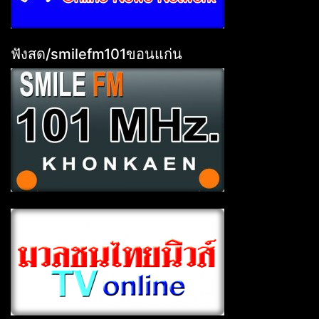
ฟังสด/smilefm101ขอนแก่น