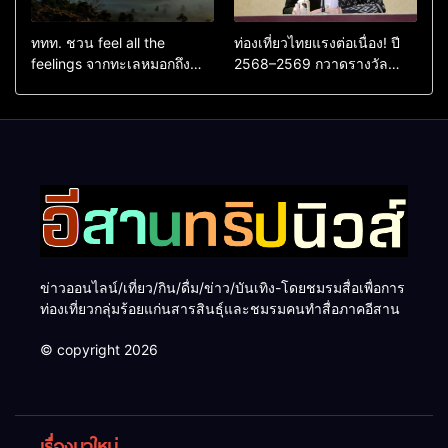
ททท. ชวน feel all the
ท่องเที่ยวไทยแรงต่อเนื่อง! ปี
feelings จากทะเลหมอกถึง
2568–2569 กวาดรางวัล
ทะเลใต้ ค้นพบเมืองไทยมุม
ระดับสากล ตอกย้ำผลสำเร็จ
ใหม่กับหลากความรู้สึกที่ไม่รู้
ดันไทยสู่จุดหมายปลายทางนัก
ลืม
ท่องเที่ยวจากทั่วโลก
ข่าวออนไลน์/เที่ยว/กิน/ดื่ม/ข่าว/บันเทิง-โดยชมรมสื่อเพื่อการ
ท่องเที่ยวกลุ่มร้อยแก่นสารสินธุ์และชมรมคนทำสื่อภาคอีสาน
© copyright 2026
เรื่องมาใหม่