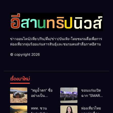
ข่าวออนไลน์/เที่ยว/กิน/ดื่ม/ข่าว/บันเทิง-โดยชมรมสื่อเพื่อการ
ท่องเที่ยวกลุ่มร้อยแก่นสารสินธุ์และชมรมคนทำสื่อภาคอีสาน
© copyright 2026
เรื่องมาใหม่
“หมูน้ำตก” ชื่อ
ขอนแก่นเปิด
อย่างเป็น
ฉาก “SMART
ทางการลูก
BUSINESS
ฮิปโปโปเตมัส
EXPO 2026”
ททท. ชวน
ท่องเที่ยวไทย
แคระตัวใหม่
ยิ่งใหญ่ หนุนผู้