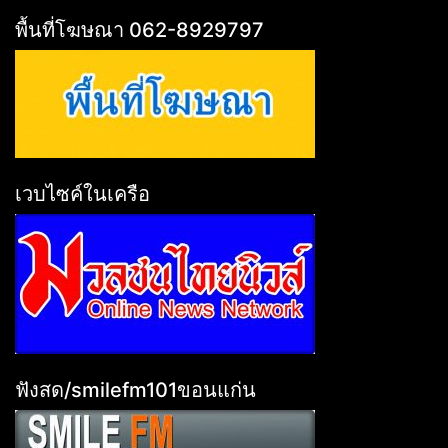
พื้นที่โฆษณา 062-8929797
เวบไซค์ในเครือ
ฟังสด/smilefm101ขอนแก่น