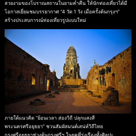
สวยงามของโบราณสถานในยามค่ำคืน ให้นักท่องเที่ยวได้มี
โอกาสเยี่ยมชมบรรยากาศ “4 วัด 1 วัง เมื่อครั้งต้นกรุงฯ”
สร้างประสบการณ์ท่องเที่ยวรูปแบบใหม่
ภายใต้แนวคิด “ย้อนเวลา ส่องวิถี ปลุกแสงสี
พระนครศรีอยุธยา” ชวนสัมผัสมนต์เสน่ห์วิถีไทย
กรุงศรีอยุธยาช่วงต้นกรุงศรีฯ ในยุคที่รุ่งเรืองทั้งศิลปะ