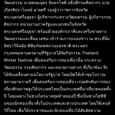
วัฒนธรรม นายพนมบุตร จันทรโชติ อธิบดีกรมศิลปากร นาย
เกียรติปราโมทย์ ฉายศรี รองผู้ว่าราชการจังหวัด
พระนครศรีอยุธยา ผู้บริหารกระทรวงวัฒนธรรม ผู้บริหารกรม
ศิลปากร หน่วยงานภาครัฐและเอกชนในจังหวัด
พระนครศรีอยุธยา พร้อมด้วยองค์กรภาคีและเครือข่ายทาง
วัฒนธรรมและสื่อมวลชน เข้าร่วมการแถลงข่าว ณ พระที่นั่ง
อิศราวินิจฉัย พิพิธภัณฑสถานแห่งชาติ พระนคร
กรุงเทพมหานครตามที่รัฐบาลได้จัดกิจกรรม Thailand
Winter Festival เพื่อส่งเสริมการท่องเที่ยวนั้น กระทรวง
วัฒนธรรม กรมศิลปากร และหน่วยงานต่างๆ ที่เกี่ยวข้อง จึง
ได้ขับเคลื่อนตามนโยบายรัฐบาล โดยเปิดให้เข้าชมโบราณ
สถานยามราตรี เพื่อส่งเสริมการท่องเที่ยว เร่งผลักดันการท่อง
เที่ยวศักยภาพสูงให้ประเทศไทยเป็นประเทศที่น่าเที่ยวตลอดทั้ง
ปี โดยเฉพาะในช่วงไตรมาสสุดท้ายของปี ซึ่งเป็นช่วงไฮซีซั่
นของนักท่องเที่ยวทั้งในประเทศและต่างประเทศ โดยใช้เสน่ห์
วิถีไทย เพื่อให้ประชาชนและนักท่องเที่ยวได้สัมผัสความ