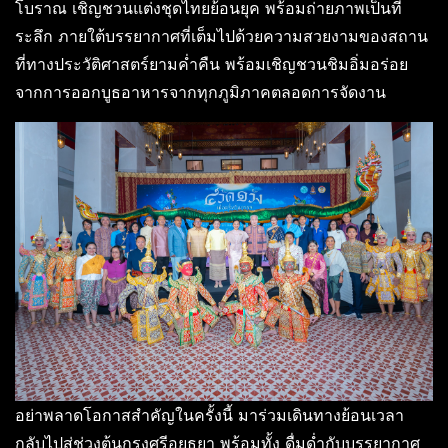
โบราณ เชิญชวนแต่งชุดไทยย้อนยุค พร้อมถ่ายภาพเป็นที่
ระลึก ภายใต้บรรยากาศที่เต็มไปด้วยความสวยงามของสถาน
ที่ทางประวัติศาสตร์ยามค่ำคืน พร้อมเชิญชวนชิมอิ่มอร่อย
จากการออกบูธอาหารจากทุกภูมิภาคตลอดการจัดงาน
อย่าพลาดโอกาสสำคัญในครั้งนี้ มาร่วมเดินทางย้อนเวลา
กลับไปสู่ช่วงต้นกรุงศรีอยุธยา พร้อมทั้ง ดื่มด่ำกับบรรยากาศ