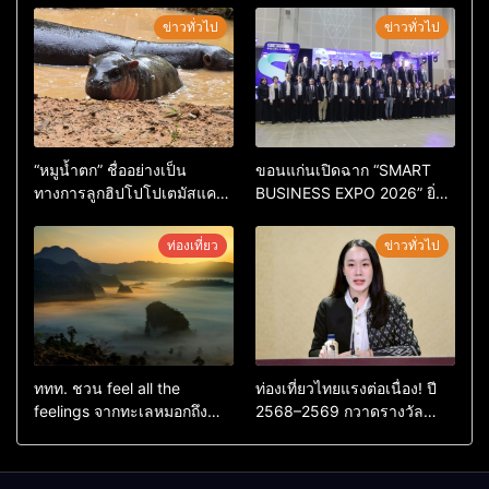
ข่าวทั่วไป
ข่าวทั่วไป
“หมูน้ำตก” ชื่ออย่างเป็น
ขอนแก่นเปิดฉาก “SMART
ทางการลูกฮิปโปโปเตมัสแคระ
BUSINESS EXPO 2026” ยิ่ง
ตัวใหม่ล่าสุด หลานหมูเด้ง
ใหญ่ หนุนผู้ประกอบการใช้ AI
หลังผู้ร่วมกิจกรรมร่วมโหวต
ยกระดับเศรษฐกิจดิจิทัลอีสาน
ท่องเที่ยว
ข่าวทั่วไป
ชนะกว่า 10,000 คะแนน
ททท. ชวน feel all the
ท่องเที่ยวไทยแรงต่อเนื่อง! ปี
feelings จากทะเลหมอกถึง
2568–2569 กวาดรางวัล
ทะเลใต้ ค้นพบเมืองไทยมุม
ระดับสากล ตอกย้ำผลสำเร็จ
ใหม่กับหลากความรู้สึกที่ไม่รู้
ดันไทยสู่จุดหมายปลายทางนัก
ลืม
ท่องเที่ยวจากทั่วโลก