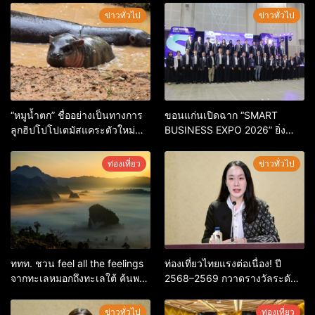
ข่าวทั่วไป
ข่าวทั่วไป
“หมูน้ำตก” ชื่ออย่างเป็นทางการ
ขอนแก่นเปิดฉาก “SMART
ลูกฮิปโปโปเตมัสแคระตัวใหม่
BUSINESS EXPO 2026” ยิ่ง
ล่าสุด หลานหมูเด้ง หลังผู้ร่วม
ใหญ่ หนุนผู้ประกอบการใช้ AI ยก
กิจกรรมร่วมโหวตชนะกว่า
ระดับเศรษฐกิจดิจิทัลอีสาน
ท่องเที่ยว
ข่าวทั่วไป
10,000 คะแนน
ททท. ชวน feel all the feelings
ท่องเที่ยวไทยแรงต่อเนื่อง! ปี
จากทะเลหมอกถึงทะเลใต้ ค้นพบ
2568–2569 กวาดรางวัลระดับ
เมืองไทยมุมใหม่กับหลากความ
สากล ตอกย้ำผลสำเร็จ ดันไทยสู่
รู้สึกที่ไม่รู้ลืม
จุดหมายปลายทางนักท่องเที่ยว
ข่าวทั่วไป
ท่องเที่ยว