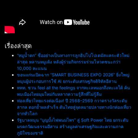
เรื่องล่าสุด
“หมูน้ำตก” ชื่ออย่างเป็นทางการลูกฮิปโปโปเตมัสแคระตัวใหม่
ล่าสุด หลานหมูเด้ง หลังผู้ร่วมกิจกรรมร่วมโหวตชนะกว่า
10,000 คะแนน
ขอนแก่นเปิดฉาก “SMART BUSINESS EXPO 2026” ยิ่งใหญ่
หนุนผู้ประกอบการใช้ AI ยกระดับเศรษฐกิจดิจิทัลอีสาน
ททท. ชวน feel all the feelings จากทะเลหมอกถึงทะเลใต้ ค้น
พบเมืองไทยมุมใหม่กับหลากความรู้สึกที่ไม่รู้ลืม
ท่องเที่ยวไทยแรงต่อเนื่อง! ปี 2568–2569 กวาดรางวัลระดับ
สากล ตอกย้ำผลสำเร็จ ดันไทยสู่จุดหมายปลายทางนักท่องเที่ยว
จากทั่วโลก
รัฐบาลหนุน “บุญบั้งไฟพนมไพร” สู่ Soft Power ไทย ยกระดับ
มรดกวัฒนธรรมอีสาน สร้างมูลค่าเศรษฐกิจและความภาค
ภูมิใจของชาติ