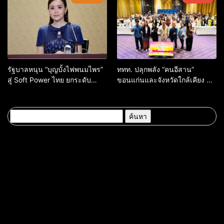
จากทั่วโลก
รัฐบาลหนุน “บุญบั้งไฟพนมไพร”
ททท. ปลุกพลัง “คนอีสาน”
สู่ Soft Power ไทย ยกระดับ
ขอนแก่นและจังหวัดใกล้เคียง สู่
มรดกวัฒนธรรมอีสาน สร้าง
“ทูตถิ่นยั่งยืน” ต่อยอดทุน
มูลค่าเศรษฐกิจและความภาค
วัฒนธรรม สร้างการท่องเที่ยว
ภูมิใจของชาติ
คุณค่าสูงอย่างมีความหมาย
ค้นหา
สำหรับ: