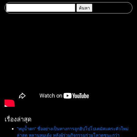
ภูมิใจของชาติ
ขอนแก่น
ค้นหา
สำหรับ:
เรื่องล่าสุด
“หมูน้ำตก” ชื่ออย่างเป็นทางการลูกฮิปโปโปเตมัสแคระตัวใหม่
ล่าสุด หลานหมูเด้ง หลังผู้ร่วมกิจกรรมร่วมโหวตชนะกว่า