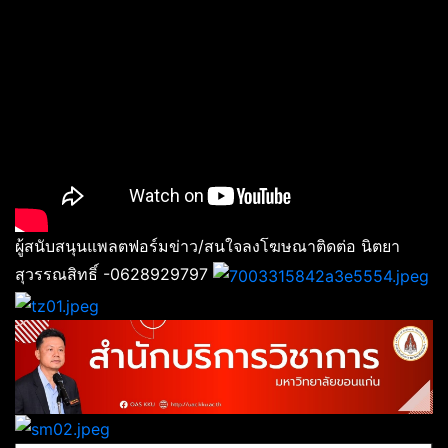
ผู้สนับสนุนแพลตฟอร์มข่าว/สนใจลงโฆษณาติดต่อ นิตยา
สุวรรณสิทธิ์ -0628929797