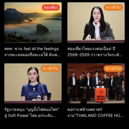
กิจกรรมร่วมโหวตชนะกว่า
ระดับเศรษฐกิจดิจิทัลอีสาน
ท่องเที่ยว
ข่าวทั่วไป
10,000 คะแนน
ททท. ชวน feel all the feelings
ท่องเที่ยวไทยแรงต่อเนื่อง! ปี
จากทะเลหมอกถึงทะเลใต้ ค้นพบ
2568–2569 กวาดรางวัลระดับ
เมืองไทยมุมใหม่กับหลากความ
สากล ตอกย้ำผลสำเร็จ ดันไทยสู่
รู้สึกที่ไม่รู้ลืม
จุดหมายปลายทางนักท่องเที่ยว
ข่าวทั่วไป
ข่าวทั่วไป
จากทั่วโลก
รัฐบาลหนุน “บุญบั้งไฟพนมไพร”
คอกาแฟห้ามพลาด!!
สู่ Soft Power ไทย ยกระดับ
งาน”THAILAND COFFEE HUB
มรดกวัฒนธรรมอีสาน สร้าง
2026”เริ่ม 28 พ.ค. 69 – 3 มิ.ย.
มูลค่าเศรษฐกิจและความภาค
69 ณ ศูนย์การค้าเซ็นทรัล