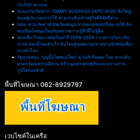
10,000 คะแนน
ขอนแก่นเปิดฉาก “SMART BUSINESS EXPO 2026” ยิ่งใหญ่
หนุนผู้ประกอบการใช้ AI ยกระดับเศรษฐกิจดิจิทัลอีสาน
ททท. ชวน feel all the feelings จากทะเลหมอกถึงทะเลใต้ ค้น
พบเมืองไทยมุมใหม่กับหลากความรู้สึกที่ไม่รู้ลืม
ท่องเที่ยวไทยแรงต่อเนื่อง! ปี 2568–2569 กวาดรางวัลระดับ
สากล ตอกย้ำผลสำเร็จ ดันไทยสู่จุดหมายปลายทางนักท่องเที่ยว
จากทั่วโลก
รัฐบาลหนุน “บุญบั้งไฟพนมไพร” สู่ Soft Power ไทย ยกระดับ
มรดกวัฒนธรรมอีสาน สร้างมูลค่าเศรษฐกิจและความภาค
ภูมิใจของชาติ
พื้นที่โฆษณา 062-8929797
เวบไซค์ในเครือ