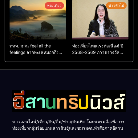
หลังผู้ร่วมกิจกรรมร่วมโหวต
ยกระดับเศรษฐกิจดิจิทัลอีสาน
ท่องเที่ยว
ข่าวทั่วไป
ชนะกว่า 10,000 คะแนน
ททท. ชวน feel all the
ท่องเที่ยวไทยแรงต่อเนื่อง! ปี
feelings จากทะเลหมอกถึง
2568–2569 กวาดรางวัล
ทะเลใต้ ค้นพบเมืองไทยมุม
ระดับสากล ตอกย้ำผลสำเร็จ
ใหม่กับหลากความรู้สึกที่ไม่รู้
ดันไทยสู่จุดหมายปลายทางนัก
ลืม
ท่องเที่ยวจากทั่วโลก
ข่าวออนไลน์/เที่ยว/กิน/ดื่ม/ข่าว/บันเทิง-โดยชมรมสื่อเพื่อการ
ท่องเที่ยวกลุ่มร้อยแก่นสารสินธุ์และชมรมคนทำสื่อภาคอีสาน