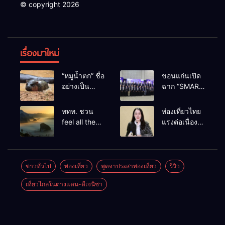
© copyright 2026
เรื่องมาใหม่
“หมูน้ำตก” ชื่อ
ขอนแก่นเปิด
อย่างเป็น
ฉาก “SMART
ทางการลูก
BUSINESS
ฮิปโปโปเตมัส
EXPO 2026”
ททท. ชวน
ท่องเที่ยวไทย
แคระตัวใหม่
ยิ่งใหญ่ หนุนผู้
feel all the
แรงต่อเนื่อง!
ล่าสุด หลาน
ประกอบการ
feelings จาก
ปี 2568–
หมูเด้ง หลังผู้
ใช้ AI ยก
ทะเลหมอกถึง
2569 กวาด
ร่วมกิจกรรม
ระดับ
ทะเลใต้ ค้น
รางวัลระดับ
ร่วมโหวต
เศรษฐกิจ
พบเมืองไทย
สากล ตอกย้ำ
ข่าวทั่วไป
ท่องเที่ยว
พูดจาประสาท่องเที่ยว
รี่วิว
ชนะกว่า
ดิจิทัลอีสาน
มุมใหม่กับ
ผลสำเร็จ ดัน
10,000
เที่ยวไกลในต่างแดน-ดีเจนิชา
หลากความ
ไทยสู่จุดหมาย
คะแนน
รู้สึกที่ไม่รู้ลืม
ปลายทางนัก
ท่องเที่ยวจาก
ทั่วโลก