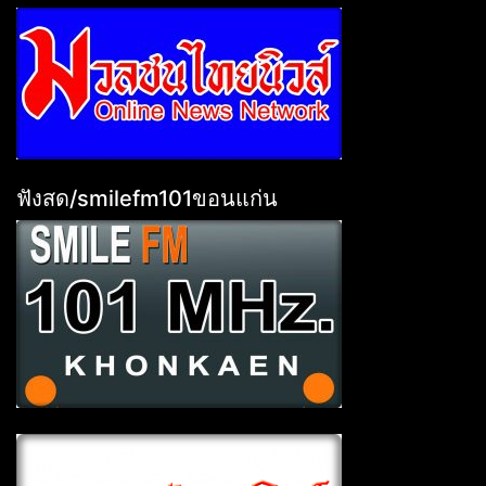
ฟังสด/smilefm101ขอนแก่น