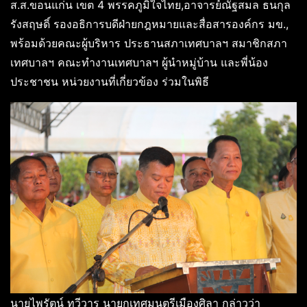
ส.ส.ขอนแก่น เขต 4 พรรคภูมิใจไทย,อาจารย์ณัฐสมล ธนกุล
รังสฤษดิ์ รองอธิการบดีฝ่ายกฎหมายและสื่อสารองค์กร มข.,
พร้อมด้วยคณะผู้บริหาร ประธานสภาเทศบาลฯ สมาชิกสภา
เทศบาลฯ คณะทำงานเทศบาลฯ ผู้นำหมู่บ้าน และพี่น้อง
ประชาชน หน่วยงานที่เกี่ยวข้อง ร่วมในพิธี
นายไพรัตน์ ทวีวาร นายกเทศมนตรีเมืองศิลา กล่าวว่า