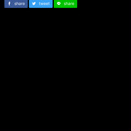
share
tweet
share