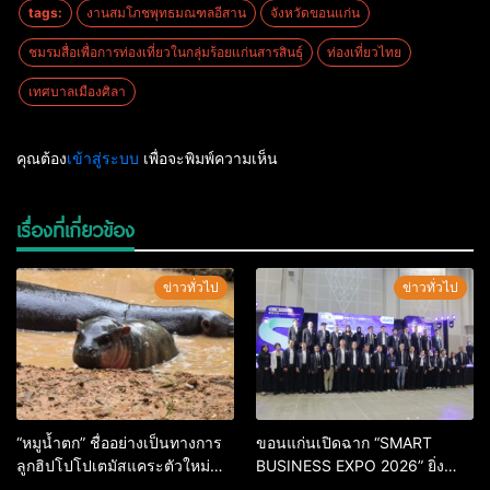
tags:
งานสมโภชพุทธมณฑลอีสาน
จังหวัดขอนแก่น
ชมรมสื่อเพื่อการท่องเที่ยวในกลุ่มร้อยแก่นสารสินธุ์
ท่องเที่ยวไทย
เทศบาลเมืองศิลา
คุณต้อง
เข้าสู่ระบบ
เพื่อจะพิมพ์ความเห็น
เรื่องที่เกี่ยวข้อง
ข่าวทั่วไป
ข่าวทั่วไป
“หมูน้ำตก” ชื่ออย่างเป็นทางการ
ขอนแก่นเปิดฉาก “SMART
ลูกฮิปโปโปเตมัสแคระตัวใหม่
BUSINESS EXPO 2026” ยิ่ง
ล่าสุด หลานหมูเด้ง หลังผู้ร่วม
ใหญ่ หนุนผู้ประกอบการใช้ AI ยก