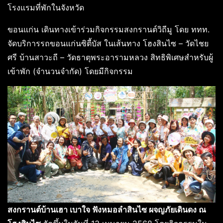
โรงแรมที่พักในจังหวัด
ขอนแก่น เดินทางเข้าร่วมกิจกรรมสงกรานต์วิถีมู โดย ททท.
จัดบริการรถขอนแก่นซิตี้บัส ในเส้นทาง โฮงสินไซ – วัดไชย
ศรี บ้านสาวะถี – วัดธาตุพระอารามหลวง สิทธิพิเศษสำหรับผู้
เข้าพัก (จำนวนจำกัด) โดยมีกิจกรรม
สงกรานต์บ้านเฮา เบาใจ ฟังหมอลำสินไซ ผจญภัยเดินดง ณ