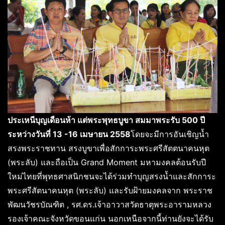
ประเหนีบุญเดือนห้า แต่พระพุทธบูขา สมมาพระรับ 500
ปี
ระหว่างวันที่ 13 -16
เมษายน 2558
โดยจะมีการอันเชิญน้ำ
สรงพระราชทาน สรงบูขาเพื่อสักการะพระศรีสัตตนาคนหุต
(พระลับ) และถือเป็น Grand Moment มหามงคลต้อนรับปี
ใหม่ไทยที่พุทธศาสนิกชนจะได้ร่วมทำบุญสรงน้ำและสักการะ
พระศรีสัตนาคนหุต (พระลับ) และรับฝ้ายมงคลจาก พระราช
พัฒนวัชรบัณฑิต , รศ.ดร.เจ้าอาวาสวัดธาตุพระอารามหลวง
รองเจ้าคณะจังหวัดขอนแก่น นอกเหนือจากนี้ท่านยังจะได้รับ