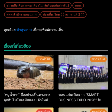
ชมรมสื่อเพื่อการท่องเที่ยวในกลุ่มร้อยแก่นสารสินธุ์
ททท.
ททท.สำนักงานขอนแก่น
ท่องเที่ยวไทย
สงกรานต์ 2 วิถี
คุณต้อง
เข้าสู่ระบบ
เพื่อจะพิมพ์ความเห็น
เรื่องที่เกี่ยวข้อง
ข่าวทั่วไป
ข่าวทั่วไป
“หมูน้ำตก” ชื่ออย่างเป็นทางการ
ขอนแก่นเปิดฉาก “SMART
ลูกฮิปโปโปเตมัสแคระตัวใหม่
BUSINESS EXPO 2026” ยิ่ง
ล่าสุด หลานหมูเด้ง หลังผู้ร่วม
ใหญ่ หนุนผู้ประกอบการใช้ AI ยก
กิจกรรมร่วมโหวตชนะกว่า
ระดับเศรษฐกิจดิจิทัลอีสาน
ท่องเที่ยว
ข่าวทั่วไป