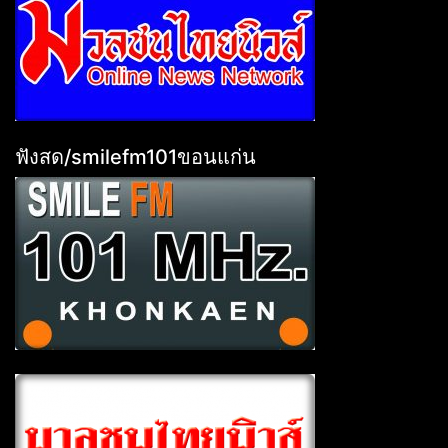
ฟังสด/smilefm101ขอนแก่น