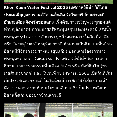
Khon Kaen Water Festival 2025
เทศกาลวิถีน้ำ วิถีไทย
ประเพณีบุญสงกรานต์อีสานดั่งเดิม วัดไชยศรี บ้านสาวะถี
อำเภอเมือง จังหวัดขอนแก่
น เริ่มด้วยการเจริญพระพุทธมนต์
ทำบุญตักบาตร ถวายบายศรีพระพุทธรูปและพระสงฆ์ สรงน้ำ
พระพุทธรูป และการสักการะปูชนียสถานภายในวัด คือ “สิม”
หรือ “พระอุโบสถ” อายุร้อยกว่าปี ลักษณะเป็นสิมแบบพื้นบ้าน
อีสานที่มีจิตรกรรมฝาผนัง (ฮูปแต้ม) บอกเล่าเรื่องราวทาง
พระพุทธศาสนา วัฒนธรรม ประเพณี วิถีชีวิถีชีวิตของชาว
อีสาน และวรรณกรรมพื้นเมือง สินไซ หรือ สังข์สินไซ (พระ
เวสสันดรชาดก) และ ในวันที่ 13 เมษายน 2568 เป็นวันที่เริ่ม
ต้นประเพณีสงกรานต์ ในวันนี้จะมีการจัด “พิธีเสียเคราะห์”
คือ การดาะเคราะห์แบบโบราณอีสาน ซึ่งเป็นประเพณีแบบ
อีสานดั้งเดิมของชาวบ้านสาวะถี