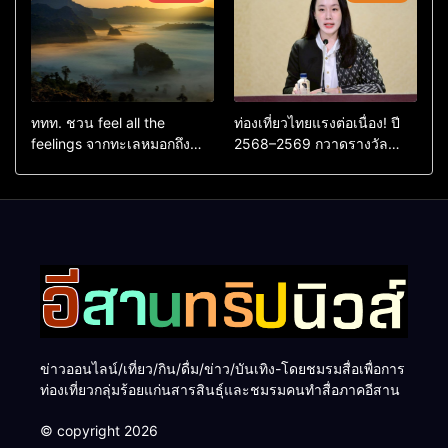
ชนะกว่า 10,000 คะแนน
ททท. ชวน feel all the
ท่องเที่ยวไทยแรงต่อเนื่อง! ปี
feelings จากทะเลหมอกถึง
2568–2569 กวาดรางวัล
ทะเลใต้ ค้นพบเมืองไทยมุม
ระดับสากล ตอกย้ำผลสำเร็จ
ใหม่กับหลากความรู้สึกที่ไม่รู้
ดันไทยสู่จุดหมายปลายทางนัก
ลืม
ท่องเที่ยวจากทั่วโลก
ข่าวออนไลน์/เที่ยว/กิน/ดื่ม/ข่าว/บันเทิง-โดยชมรมสื่อเพื่อการ
ท่องเที่ยวกลุ่มร้อยแก่นสารสินธุ์และชมรมคนทำสื่อภาคอีสาน
© copyright 2026