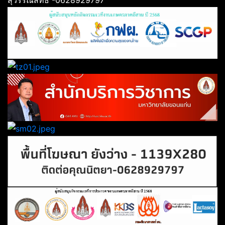
สุวรรณสิทธิ์ -0628929797