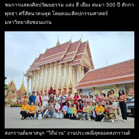
ชมการแสดงศิลปวัฒนธรรม แสง สี เสียง สมมา 500 ปี สักกา
พุทธา ศรีสัตนาคนหุต โดยคณะศิลปกรรมศาสตร์
มหาวิทยาลัยชอนแก่น
สงกรานต์มหาสนุก “วิถีม่วน” งานประเพณีสุดยอดสงกรานต์