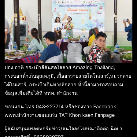
ปอง อาทิ กระเป้าสีสันสดใสลาย Amazing Thailand,
กระบอกน้ำเก็บอุณหภูมิ, เสื้อฮาวายลายโตโนเสาร์,หมวกลาย
ได้โนเสาร์, กระเป้าเดินทางล้อลาก ทั้งนี้สามารถสอบถาม
ข้อมูลเพิ่มเติมได้ที่ ททท. สำนักงาน
ขอนแก่น โทร 043-227714 หรือช่องทาง Facebook
wwท.สำนักงานขอนแก่น TAT Khon kaen Fanpage
ผู้สนับสนุนแพลตฟอร์มข่าว/สนใจลงโฆษณาติดต่อ นิตยา