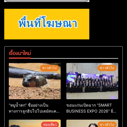
เรื่องมาใหม่
ข่าวทั่วไป
ข่าวทั่วไป
“หมูน้ำตก” ชื่ออย่างเป็น
ขอนแก่นเปิดฉาก “SMART
ทางการลูกฮิปโปโปเตมัสแคระ
BUSINESS EXPO 2026” ยิ่ง
ตัวใหม่ล่าสุด หลานหมูเด้ง
ใหญ่ หนุนผู้ประกอบการใช้ AI
หลังผู้ร่วมกิจกรรมร่วมโหวต
ยกระดับเศรษฐกิจดิจิทัลอีสาน
ท่องเที่ยว
ข่าวทั่วไป