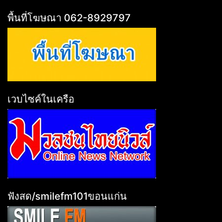
พื้นที่โฆษณา 062-8929797
เวบไซค์ในเครือ
ฟังสด/smilefm101ขอนแก่น