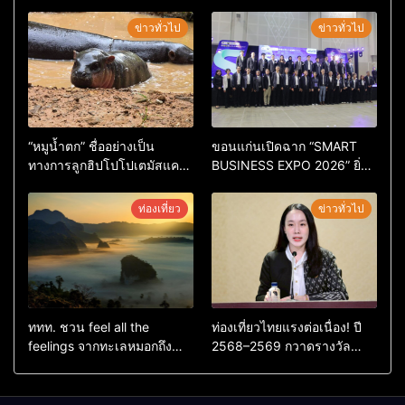
ข่าวทั่วไป
ข่าวทั่วไป
“หมูน้ำตก” ชื่ออย่างเป็น
ขอนแก่นเปิดฉาก “SMART
ทางการลูกฮิปโปโปเตมัสแคระ
BUSINESS EXPO 2026” ยิ่ง
ตัวใหม่ล่าสุด หลานหมูเด้ง
ใหญ่ หนุนผู้ประกอบการใช้ AI
หลังผู้ร่วมกิจกรรมร่วมโหวต
ยกระดับเศรษฐกิจดิจิทัลอีสาน
ท่องเที่ยว
ข่าวทั่วไป
ชนะกว่า 10,000 คะแนน
ททท. ชวน feel all the
ท่องเที่ยวไทยแรงต่อเนื่อง! ปี
feelings จากทะเลหมอกถึง
2568–2569 กวาดรางวัล
ทะเลใต้ ค้นพบเมืองไทยมุม
ระดับสากล ตอกย้ำผลสำเร็จ
ใหม่กับหลากความรู้สึกที่ไม่รู้
ดันไทยสู่จุดหมายปลายทางนัก
ลืม
ท่องเที่ยวจากทั่วโลก