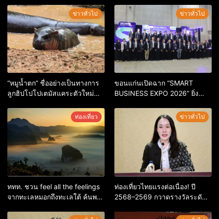
ข่าวทั่วไป
ข่าวทั่วไป
“หมูน้ำตก” ชื่ออย่างเป็นทางการ
ขอนแก่นเปิดฉาก “SMART
ลูกฮิปโปโปเตมัสแคระตัวใหม่
BUSINESS EXPO 2026” ยิ่ง
ล่าสุด หลานหมูเด้ง หลังผู้ร่วม
ใหญ่ หนุนผู้ประกอบการใช้ AI ยก
กิจกรรมร่วมโหวตชนะกว่า
ระดับเศรษฐกิจดิจิทัลอีสาน
ท่องเที่ยว
ข่าวทั่วไป
10,000 คะแนน
ททท. ชวน feel all the feelings
ท่องเที่ยวไทยแรงต่อเนื่อง! ปี
จากทะเลหมอกถึงทะเลใต้ ค้นพบ
2568–2569 กวาดรางวัลระดับ
เมืองไทยมุมใหม่กับหลากความ
สากล ตอกย้ำผลสำเร็จ ดันไทยสู่
รู้สึกที่ไม่รู้ลืม
จุดหมายปลายทางนักท่องเที่ยว