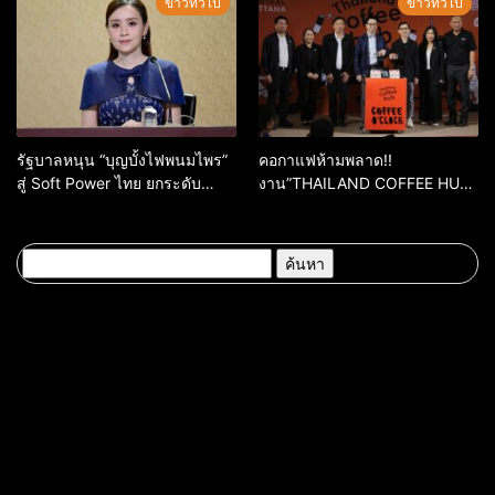
ข่าวทั่วไป
ข่าวทั่วไป
จากทั่วโลก
รัฐบาลหนุน “บุญบั้งไฟพนมไพร”
คอกาแฟห้ามพลาด!!
สู่ Soft Power ไทย ยกระดับ
งาน”THAILAND COFFEE HUB
มรดกวัฒนธรรมอีสาน สร้าง
2026”เริ่ม 28 พ.ค. 69 – 3 มิ.ย.
มูลค่าเศรษฐกิจและความภาค
69 ณ ศูนย์การค้าเซ็นทรัล
ภูมิใจของชาติ
ขอนแก่น
ค้นหา
สำหรับ: