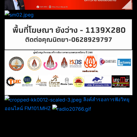
ลิงค์สำรองการฟังวิทยุ
ออนไลน์ FM101.MHZ