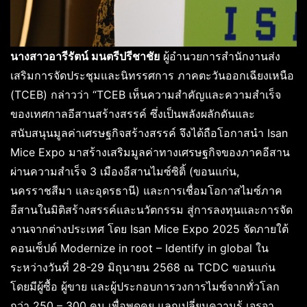
นางสาวอารีรัตน์ มนตรีปรีชาชัย
ผู้อำนวยการสำนักงานส่ง
เสริมการจัดประชุมและนิทรรศการ ภาคตะวันออกเฉียงเหนือ
(TCEB) กล่าวว่า “TCEB เห็นความสำคัญและความสำเร็จ
ของเทศกาลอีสานสร้างสรรค์ ซึ่งเป็นพลังผลักดัน
และ
สนับสนุนมูลค่าเศรษฐกิจสร้างสรรค์ จึงได้ถือโอกาสนำ Isan
Mice Expo มาสร้างเสริมมูลค่าทางเศรษฐกิจของภาคอีสาน
ผ่านความสำเร็จ 3 เมืองอีสานไมซ์ซิติ้ (ขอนแก่น,
นครราชสีมา และอุดรธานี) และการเชื่อมโอกาสไมซ์ภาค
อีสานในมิติสร้างสรรค์และนวัตกรรม สู่การลงทุนและการจัด
งานจากต่างประเทศ โดย Isan Mice Expo 2025 จัดภายใต้
คอนเซ็ปต์ Modernize in root – Identify in global ใน
ระหว่างวันที่ 28-29 มิถุนายน 2568 ณ TCDC ขอนแก่น
โดยมีผู้ซื้อ ผู้ขาย และผู้ประกอบการวงการไมซ์จากทั่วโลก
กว่า 250 – 300 คน เพื่อพูดคุย แลกเปลี่ยนความรู้ เจรจา