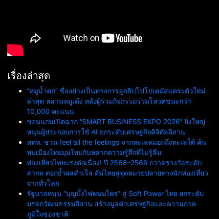
เรื่องล่าสุด
“หมูน้ำตก” ชื่ออย่างเป็นทางการลูกฮิปโปโปเตมัสแคระตัวใหม่
ล่าสุด หลานหมูเด้ง หลังผู้ร่วมกิจกรรมร่วมโหวตชนะกว่า
10,000 คะแนน
ขอนแก่นเปิดฉาก “SMART BUSINESS EXPO 2026” ยิ่งใหญ่
หนุนผู้ประกอบการใช้ AI ยกระดับเศรษฐกิจดิจิทัลอีสาน
ททท. ชวน feel all the feelings จากทะเลหมอกถึงทะเลใต้ ค้น
พบเมืองไทยมุมใหม่กับหลากความรู้สึกที่ไม่รู้ลืม
ท่องเที่ยวไทยแรงต่อเนื่อง! ปี 2568–2569 กวาดรางวัลระดับ
สากล ตอกย้ำผลสำเร็จ ดันไทยสู่จุดหมายปลายทางนักท่องเที่ยว
จากทั่วโลก
รัฐบาลหนุน “บุญบั้งไฟพนมไพร” สู่ Soft Power ไทย ยกระดับ
มรดกวัฒนธรรมอีสาน สร้างมูลค่าเศรษฐกิจและความภาค
ภูมิใจของชาติ