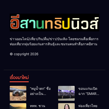
ข่าวออนไลน์/เที่ยว/กิน/ดื่ม/ข่าว/บันเทิง-โดยชมรมสื่อเพื่อการ
ท่องเที่ยวกลุ่มร้อยแก่นสารสินธุ์และชมรมคนทำสื่อภาคอีสาน
© copyright 2026
เรื่องมาใหม่
“หมูน้ำตก” ชื่อ
ขอนแก่นเปิด
อย่างเป็น
ฉาก “SMART
ทางการลูก
BUSINESS
ฮิปโปโปเตมัส
EXPO 2026”
ททท. ชวน
ท่องเที่ยวไทย
แคระตัวใหม่
ยิ่งใหญ่ หนุนผู้