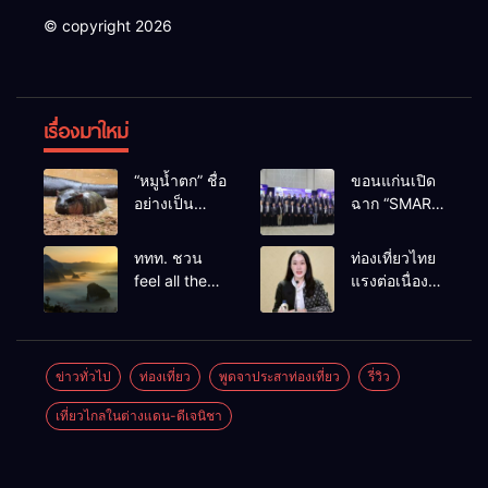
© copyright 2026
เรื่องมาใหม่
“หมูน้ำตก” ชื่อ
ขอนแก่นเปิด
อย่างเป็น
ฉาก “SMART
ทางการลูก
BUSINESS
ฮิปโปโปเตมัส
EXPO 2026”
ททท. ชวน
ท่องเที่ยวไทย
แคระตัวใหม่
ยิ่งใหญ่ หนุนผู้
feel all the
แรงต่อเนื่อง!
ล่าสุด หลาน
ประกอบการ
feelings จาก
ปี 2568–
หมูเด้ง หลังผู้
ใช้ AI ยก
ทะเลหมอกถึง
2569 กวาด
ร่วมกิจกรรม
ระดับ
ทะเลใต้ ค้น
รางวัลระดับ
ร่วมโหวต
เศรษฐกิจ
พบเมืองไทย
สากล ตอกย้ำ
ข่าวทั่วไป
ท่องเที่ยว
พูดจาประสาท่องเที่ยว
รี่วิว
ชนะกว่า
ดิจิทัลอีสาน
มุมใหม่กับ
ผลสำเร็จ ดัน
10,000
เที่ยวไกลในต่างแดน-ดีเจนิชา
หลากความ
ไทยสู่จุดหมาย
คะแนน
รู้สึกที่ไม่รู้ลืม
ปลายทางนัก
ท่องเที่ยวจาก
ทั่วโลก