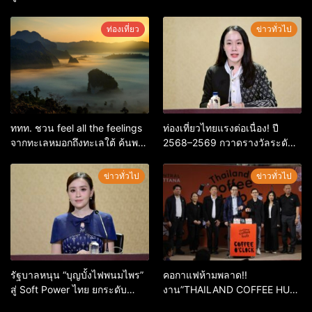
ล่าสุด หลานหมูเด้ง หลังผู้ร่วม
ใหญ่ หนุนผู้ประกอบการใช้ AI ยก
กิจกรรมร่วมโหวตชนะกว่า
ระดับเศรษฐกิจดิจิทัลอีสาน
ท่องเที่ยว
ข่าวทั่วไป
10,000 คะแนน
ททท. ชวน feel all the feelings
ท่องเที่ยวไทยแรงต่อเนื่อง! ปี
จากทะเลหมอกถึงทะเลใต้ ค้นพบ
2568–2569 กวาดรางวัลระดับ
เมืองไทยมุมใหม่กับหลากความ
สากล ตอกย้ำผลสำเร็จ ดันไทยสู่
รู้สึกที่ไม่รู้ลืม
จุดหมายปลายทางนักท่องเที่ยว
ข่าวทั่วไป
ข่าวทั่วไป
จากทั่วโลก
รัฐบาลหนุน “บุญบั้งไฟพนมไพร”
คอกาแฟห้ามพลาด!!
สู่ Soft Power ไทย ยกระดับ
งาน”THAILAND COFFEE HUB
มรดกวัฒนธรรมอีสาน สร้าง
2026”เริ่ม 28 พ.ค. 69 – 3 มิ.ย.