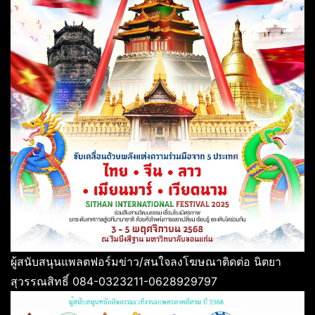
ผู้สนับสนุนแพลตฟอร์มข่าว/สนใจลงโฆษณาติดต่อ นิตยา
สุวรรณสิทธิ์ 084-0323211-0628929797