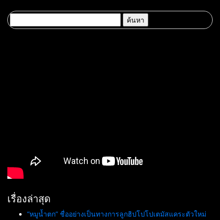
มูลค่าเศรษฐกิจและความภาค
69 ณ ศูนย์การค้าเซ็นทรัล
ภูมิใจของชาติ
ขอนแก่น
ค้นหา
สำหรับ:
เรื่องล่าสุด
“หมูน้ำตก” ชื่ออย่างเป็นทางการลูกฮิปโปโปเตมัสแคระตัวใหม่