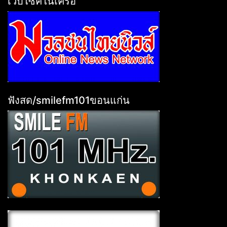
เวบไซค์ในเครือ
ฟังสด/smilefm101ขอนแก่น