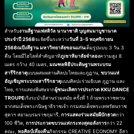
สำหรับ
งานสีฐานเฟสติวัล นานาชาติ บุญสมมาบูชานาค
ประจำปี 2568
จะจัดขึ้นระหว่าง
วันที่ 3-5 พฤศจิกายน
2568ณบึงสีฐาน มหาวิทยาลัยขอนแก่น
เต็มรูปแบบ 3 วัน 3
คืน โดยมีไฮไลท์สำคัญอาทิ
ภูเขาหิมาลัยจำลอง
ความสูง 8
เมตร กว้าง 40 เมตร,
มณฑลพิธีประดิษฐานพระบรม
สารีริกธาตุ
แบบผสมผสานศิลปะไทยและภูฏาน,
ขบวนแห่
อัญเชิญพระบรมสารีริกธาตุ
แบบศิลปะร่วมธิเบต ภูฏาน และ
ไทย, การแสดงพิเศษจาก
ผู้ชนะเลิศการประกวด KKU DANCE
TROUPE
เริงระบำอีสานร่วมสมัย ครั้งที่ 1 ถ้วยพระราชทาน
จากสมเด็จพระกนิษฐาธิราชเจ้า กรมสมเด็จพระเทพรัตนราช
สุดาฯ สยามบรมราชกุมารี,
การแสดงร่วมสมัยผีบักฮวด
กว่า
100 ชีวิต,
การประกวดขบวนแห่กระทงสุดอลังการ
กว่า 22
คณะ,
หอศิลป์เที่ยงคืน
กิจกรรม CREATIVE ECONOMY อีสา