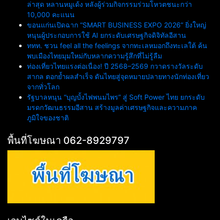
ล่าสุด หลานหมูเด้ง หลังผู้ร่วมกิจกรรมร่วมโหวตชนะกว่า
10,000 คะแนน
ขอนแก่นเปิดฉาก “SMART BUSINESS EXPO 2026” ยิ่งใหญ่
หนุนผู้ประกอบการใช้ AI ยกระดับเศรษฐกิจดิจิทัลอีสาน
ททท. ชวน feel all the feelings จากทะเลหมอกถึงทะเลใต้ ค้น
พบเมืองไทยมุมใหม่กับหลากความรู้สึกที่ไม่รู้ลืม
ท่องเที่ยวไทยแรงต่อเนื่อง! ปี 2568–2569 กวาดรางวัลระดับ
สากล ตอกย้ำผลสำเร็จ ดันไทยสู่จุดหมายปลายทางนักท่องเที่ยว
จากทั่วโลก
รัฐบาลหนุน “บุญบั้งไฟพนมไพร” สู่ Soft Power ไทย ยกระดับ
มรดกวัฒนธรรมอีสาน สร้างมูลค่าเศรษฐกิจและความภาค
ภูมิใจของชาติ
พื้นที่โฆษณา 062-8929797