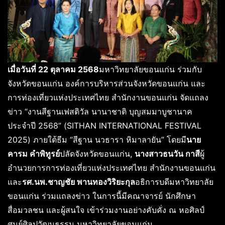
เมื่อวันที่
22
ตุลาคม
2568
มหาวิทยาลัยขอนแก่น ร่วมกับ
จังหวัดขอนแก่น องค์การบริหารส่วนจังหวัดขอนแก่น และ
การท่องเที่ยวแห่งประเทศไทย สำนักงานขอนแก่น จัดแถลง
ข่าว “งานสีฐานเฟสติวัล นานาชาติ บุญสมมาบูชานาค
ประจำปี 2568” (SITHAN INTERNATIONAL FESTIVAL
2025) ภายใต้ธีม “สีฐาน นวธารา หิมาลายัน” โดยมี
นาย
คารม คำพิทูรย์
ปลัดจังหวัดขอนแก่น,
นางสาวธนวัน กาสี
ผู้
อำนวยการการท่องเที่ยวแห่งประเทศไทย สำนักงานขอนแก่น
และ
รศ.นพ.ชาญชัย พานทองวิริยะกุล
อธิการบดีมหาวิทยาลัย
ขอนแก่น ร่วมแถลงข่าว ในการนี้มีคณาจารย์ นักศึกษา
สื่อมวลชน และผู้สนใจ เข้าร่วมงานอย่างคับคั่ง ณ หอศิลป์
ศูนย์ศิลปวัฒนธรรม มหาวิทยาลัยขอนแก่น