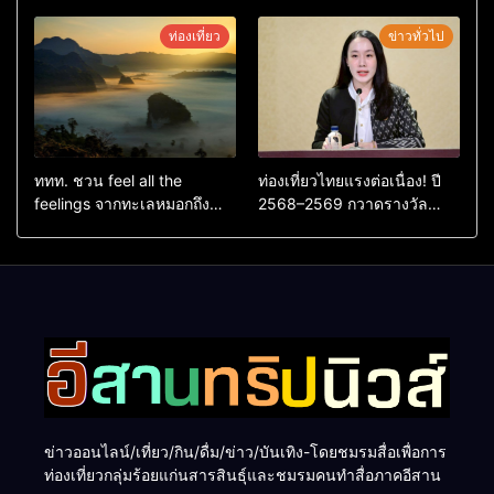
ตัวใหม่ล่าสุด หลานหมูเด้ง
ใหญ่ หนุนผู้ประกอบการใช้ AI
หลังผู้ร่วมกิจกรรมร่วมโหวต
ยกระดับเศรษฐกิจดิจิทัลอีสาน
ท่องเที่ยว
ข่าวทั่วไป
ชนะกว่า 10,000 คะแนน
ททท. ชวน feel all the
ท่องเที่ยวไทยแรงต่อเนื่อง! ปี
feelings จากทะเลหมอกถึง
2568–2569 กวาดรางวัล
ทะเลใต้ ค้นพบเมืองไทยมุม
ระดับสากล ตอกย้ำผลสำเร็จ
ใหม่กับหลากความรู้สึกที่ไม่รู้
ดันไทยสู่จุดหมายปลายทางนัก
ลืม
ท่องเที่ยวจากทั่วโลก
ข่าวออนไลน์/เที่ยว/กิน/ดื่ม/ข่าว/บันเทิง-โดยชมรมสื่อเพื่อการ
ท่องเที่ยวกลุ่มร้อยแก่นสารสินธุ์และชมรมคนทำสื่อภาคอีสาน