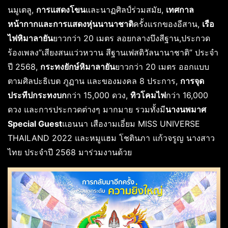
นมูเตลู,
การแสดงโขน
และนาฏศิลป์ร่วมสมัย,
เทศกาล
หน้ากากและการแสดงหุ่นนานาชาติ
ครั้งแรกของอีสาน,
เรือ
ไฟหิมาลายัน
ยาวกว่า 20 เมตร ลอยกลางบึงสีฐาน,ประกวด
ร้องเพลง”เสียงสนแว่วหวาน สีฐานเฟสติวัลนานาชาติ” ประจำ
ปี 2568,
กระทงยักษ์หิมาลายัน
ยาวกว่า 20 เมตร ออกแบบ
ตามศิลปะธิเบต ภูฏาน และของมงคล 8 ประการ,
การจุด
ประทีปกระทงบก
กว่า 15,000 ดวง,
ทิวโคมไฟ
กว่า 16,000
ดวง และการประกวดต่างๆ มากมาย รวมทั้งมี
นางนพมาศ
Special Guest
แอนนา เสืองามเอี่ยม MISS UNIVERSE
THAILAND 2022 และหมูแฮม โชตินภา แก้วจรูญ นางสาว
ไทย ประจำปี 2568 มาร่วมงานด้วย