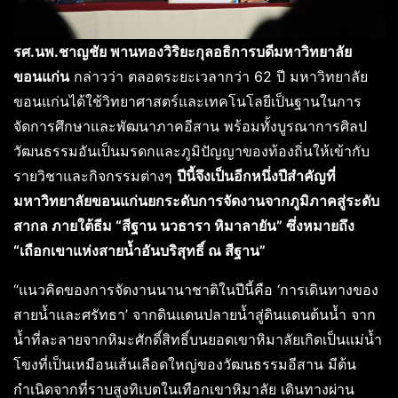
รศ.นพ.ชาญชัย พานทองวิริยะกุลอธิการบดีมหาวิทยาลัย
ขอนแก่น
กล่าวว่า ตลอดระยะเวลากว่า 62 ปี มหาวิทยาลัย
ขอนแก่นได้ใช้วิทยาศาสตร์และเทคโนโลยีเป็นฐานในการ
จัดการศึกษาและพัฒนาภาคอีสาน พร้อมทั้งบูรณาการศิลป
วัฒนธรรมอันเป็นมรดกและภูมิปัญญาของท้องถิ่นให้เข้ากับ
รายวิชาและกิจกรรมต่างๆ
ปีนี้จึงเป็นอีกหนึ่งปีสำคัญที่
มหาวิทยาลัยขอนแก่นยกระดับการจัดงานจากภูมิภาคสู่ระดับ
สากล ภายใต้ธีม “สีฐาน นวธารา หิมาลายัน” ซึ่งหมายถึง
“เถือกเขาแห่งสายน้ำอันบริสุทธิ์ ณ สีฐาน”
“แนวคิดของการจัดงานนานาชาติในปีนี้คือ ‘การเดินทางของ
สายน้ำและศรัทธา’ จากดินแดนปลายน้ำสู่ดินแดนต้นน้ำ จาก
น้ำที่ละลายจากหิมะศักดิ์สิทธิ์บนยอดเขาหิมาลัยเกิดเป็นแม่น้ำ
โขงที่เป็นเหมือนเส้นเลือดใหญ่ของวัฒนธรรมอีสาน มีต้น
กำเนิดจากที่ราบสูงทิเบตในเทือกเขาหิมาลัย เดินทางผ่าน