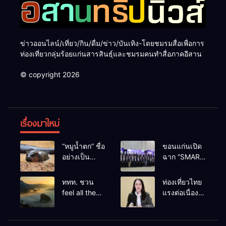
ข่าวออนไลน์/เที่ยว/กิน/ดื่ม/ข่าว/บันเทิง-โดยชมรมสื่อเพื่อการ
ท่องเที่ยวกลุ่มร้อยแก่นสารสินธุ์และชมรมคนทำสื่อภาคอีสาน
© copyright 2026
เรื่องมาใหม่
“หมูน้ำตก” ชื่อ
ขอนแก่นเปิด
อย่างเป็น
ฉาก “SMART
ทางการลูก
BUSINESS
ฮิปโปโปเตมัส
EXPO 2026”
ททท. ชวน
ท่องเที่ยวไทย
แคระตัวใหม่
ยิ่งใหญ่ หนุนผู้
feel all the
แรงต่อเนื่อง!
ล่าสุด หลาน
ประกอบการ
feelings จาก
ปี 2568–
หมูเด้ง หลังผู้
ใช้ AI ยก
ทะเลหมอกถึง
2569 กวาด
ร่วมกิจกรรม
ระดับ
ทะเลใต้ ค้น
รางวัลระดับ