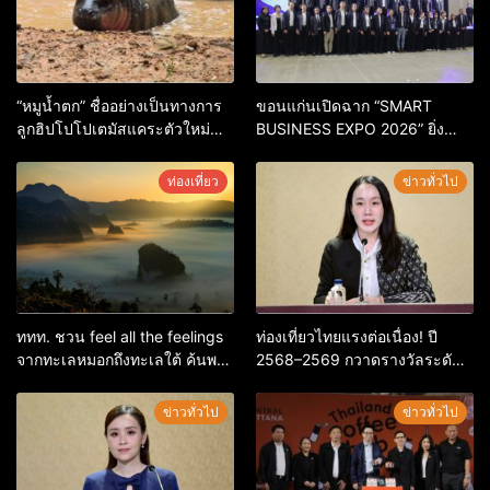
“หมูน้ำตก” ชื่ออย่างเป็นทางการ
ขอนแก่นเปิดฉาก “SMART
ลูกฮิปโปโปเตมัสแคระตัวใหม่
BUSINESS EXPO 2026” ยิ่ง
ล่าสุด หลานหมูเด้ง หลังผู้ร่วม
ใหญ่ หนุนผู้ประกอบการใช้ AI ยก
กิจกรรมร่วมโหวตชนะกว่า
ระดับเศรษฐกิจดิจิทัลอีสาน
ท่องเที่ยว
ข่าวทั่วไป
10,000 คะแนน
ททท. ชวน feel all the feelings
ท่องเที่ยวไทยแรงต่อเนื่อง! ปี
จากทะเลหมอกถึงทะเลใต้ ค้นพบ
2568–2569 กวาดรางวัลระดับ
เมืองไทยมุมใหม่กับหลากความ
สากล ตอกย้ำผลสำเร็จ ดันไทยสู่
รู้สึกที่ไม่รู้ลืม
จุดหมายปลายทางนักท่องเที่ยว
ข่าวทั่วไป
ข่าวทั่วไป
จากทั่วโลก