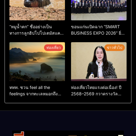
“หมูน้ำตก” ชื่ออย่างเป็น
ขอนแก่นเปิดฉาก “SMART
ทางการลูกฮิปโปโปเตมัสแคระ
BUSINESS EXPO 2026” ยิ่ง
ตัวใหม่ล่าสุด หลานหมูเด้ง
ใหญ่ หนุนผู้ประกอบการใช้ AI
หลังผู้ร่วมกิจกรรมร่วมโหวต
ยกระดับเศรษฐกิจดิจิทัลอีสาน
ท่องเที่ยว
ข่าวทั่วไป
ชนะกว่า 10,000 คะแนน
ททท. ชวน feel all the
ท่องเที่ยวไทยแรงต่อเนื่อง! ปี
feelings จากทะเลหมอกถึง
2568–2569 กวาดรางวัล
ทะเลใต้ ค้นพบเมืองไทยมุม
ระดับสากล ตอกย้ำผลสำเร็จ
ใหม่กับหลากความรู้สึกที่ไม่รู้
ดันไทยสู่จุดหมายปลายทางนัก
ลืม
ท่องเที่ยวจากทั่วโลก