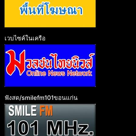
เวบไซค์ในเครือ
ฟังสด/smilefm101ขอนแก่น