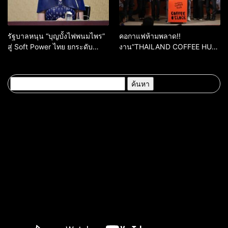
รัฐบาลหนุน “บุญบั้งไฟพนมไพร”
คอกาแฟห้ามพลาด!!
สู่ Soft Power ไทย ยกระดับ
งาน”THAILAND COFFEE HUB
มรดกวัฒนธรรมอีสาน สร้าง
2026”เริ่ม 28 พ.ค. 69 – 3 มิ.ย.
มูลค่าเศรษฐกิจและความภาค
69 ณ ศูนย์การค้าเซ็นทรัล
ภูมิใจของชาติ
ขอนแก่น
ค้นหา
สำหรับ: