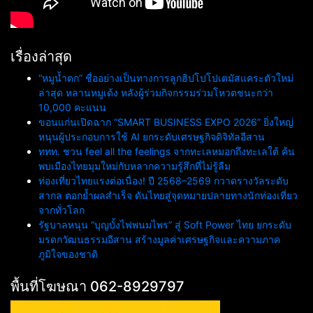
เรื่องล่าสุด
“หมูน้ำตก” ชื่ออย่างเป็นทางการลูกฮิปโปโปเตมัสแคระตัวใหม่
ล่าสุด หลานหมูเด้ง หลังผู้ร่วมกิจกรรมร่วมโหวตชนะกว่า
10,000 คะแนน
ขอนแก่นเปิดฉาก “SMART BUSINESS EXPO 2026” ยิ่งใหญ่
หนุนผู้ประกอบการใช้ AI ยกระดับเศรษฐกิจดิจิทัลอีสาน
ททท. ชวน feel all the feelings จากทะเลหมอกถึงทะเลใต้ ค้น
พบเมืองไทยมุมใหม่กับหลากความรู้สึกที่ไม่รู้ลืม
ท่องเที่ยวไทยแรงต่อเนื่อง! ปี 2568–2569 กวาดรางวัลระดับ
สากล ตอกย้ำผลสำเร็จ ดันไทยสู่จุดหมายปลายทางนักท่องเที่ยว
จากทั่วโลก
รัฐบาลหนุน “บุญบั้งไฟพนมไพร” สู่ Soft Power ไทย ยกระดับ
มรดกวัฒนธรรมอีสาน สร้างมูลค่าเศรษฐกิจและความภาค
ภูมิใจของชาติ
พื้นที่โฆษณา 062-8929797