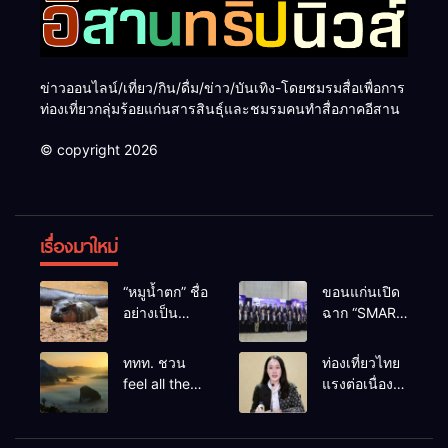
ข่าวออนไลน์/เที่ยว/กิน/ดื่ม/ข่าว/บันเทิง-โดยชมรมสื่อเพื่อการ
ท่องเที่ยวกลุ่มร้อยแก่นสารสินธุ์และชมรมคนทำสื่อภาคอีสาน
© copyright 2026
เรื่องมาใหม่
“หมูน้ำตก” ชื่อ
ขอนแก่นเปิด
อย่างเป็น
ฉาก “SMART
ทางการลูก
BUSINESS
ฮิปโปโปเตมัส
EXPO 2026”
ททท. ชวน
ท่องเที่ยวไทย
แคระตัวใหม่
ยิ่งใหญ่ หนุนผู้
feel all the
แรงต่อเนื่อง!
ล่าสุด หลาน
ประกอบการ
feelings จาก
ปี 2568–
หมูเด้ง หลังผู้
ใช้ AI ยก
ทะเลหมอกถึง
2569 กวาด
ร่วมกิจกรรม
ระดับ
ทะเลใต้ ค้น
รางวัลระดับ