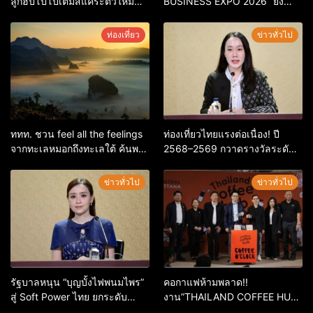
ลูกฮิปโปโปเตมัสแคระตัวใหม่
BUSINESS EXPO 2026” ยิ่ง
ล่าสุด หลานหมูเด้ง หลังผู้ร่วม
ใหญ่ หนุนผู้ประกอบการใช้ AI ยก
กิจกรรมร่วมโหวตชนะกว่า
ระดับเศรษฐกิจดิจิทัลอีสาน
ท่องเที่ยว
ข่าวทั่วไป
10,000 คะแนน
ททท. ชวน feel all the feelings
ท่องเที่ยวไทยแรงต่อเนื่อง! ปี
จากทะเลหมอกถึงทะเลใต้ ค้นพบ
2568–2569 กวาดรางวัลระดับ
เมืองไทยมุมใหม่กับหลากความ
สากล ตอกย้ำผลสำเร็จ ดันไทยสู่
รู้สึกที่ไม่รู้ลืม
จุดหมายปลายทางนักท่องเที่ยว
ข่าวทั่วไป
ข่าวทั่วไป
จากทั่วโลก
รัฐบาลหนุน “บุญบั้งไฟพนมไพร”
คอกาแฟห้ามพลาด!!
สู่ Soft Power ไทย ยกระดับ
งาน”THAILAND COFFEE HUB
มรดกวัฒนธรรมอีสาน สร้าง
2026”เริ่ม 28 พ.ค. 69 – 3 มิ.ย.