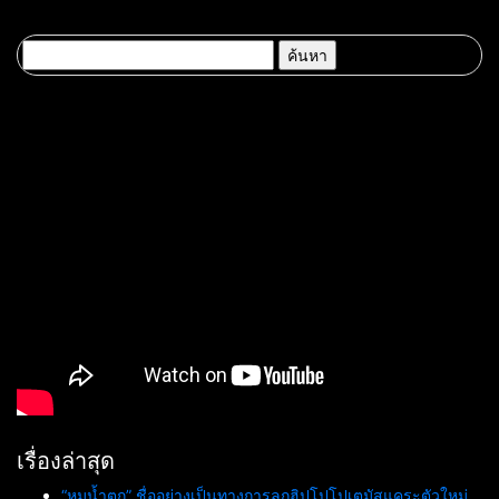
มูลค่าเศรษฐกิจและความภาค
69 ณ ศูนย์การค้าเซ็นทรัล
ภูมิใจของชาติ
ขอนแก่น
ค้นหา
สำหรับ:
เรื่องล่าสุด
“หมูน้ำตก” ชื่ออย่างเป็นทางการลูกฮิปโปโปเตมัสแคระตัวใหม่