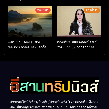
ตัวใหม่ล่าสุด หลานหมูเด้ง
ใหญ่ หนุนผู้ประกอบการใช้ AI
หลังผู้ร่วมกิจกรรมร่วมโหวต
ยกระดับเศรษฐกิจดิจิทัลอีสาน
ท่องเที่ยว
ข่าวทั่วไป
ชนะกว่า 10,000 คะแนน
ททท. ชวน feel all the
ท่องเที่ยวไทยแรงต่อเนื่อง! ปี
feelings จากทะเลหมอกถึง
2568–2569 กวาดรางวัล
ทะเลใต้ ค้นพบเมืองไทยมุม
ระดับสากล ตอกย้ำผลสำเร็จ
ใหม่กับหลากความรู้สึกที่ไม่รู้
ดันไทยสู่จุดหมายปลายทางนัก
ลืม
ท่องเที่ยวจากทั่วโลก
ข่าวออนไลน์/เที่ยว/กิน/ดื่ม/ข่าว/บันเทิง-โดยชมรมสื่อเพื่อการ
ท่องเที่ยวกลุ่มร้อยแก่นสารสินธุ์และชมรมคนทำสื่อภาคอีสาน