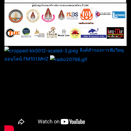
ลิงค์สำรองการฟังวิทยุ
ออนไลน์ FM101.MHZ