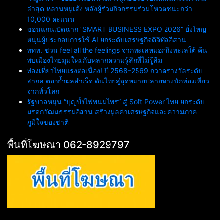
ล่าสุด หลานหมูเด้ง หลังผู้ร่วมกิจกรรมร่วมโหวตชนะกว่า
10,000 คะแนน
ขอนแก่นเปิดฉาก “SMART BUSINESS EXPO 2026” ยิ่งใหญ่
หนุนผู้ประกอบการใช้ AI ยกระดับเศรษฐกิจดิจิทัลอีสาน
ททท. ชวน feel all the feelings จากทะเลหมอกถึงทะเลใต้ ค้น
พบเมืองไทยมุมใหม่กับหลากความรู้สึกที่ไม่รู้ลืม
ท่องเที่ยวไทยแรงต่อเนื่อง! ปี 2568–2569 กวาดรางวัลระดับ
สากล ตอกย้ำผลสำเร็จ ดันไทยสู่จุดหมายปลายทางนักท่องเที่ยว
จากทั่วโลก
รัฐบาลหนุน “บุญบั้งไฟพนมไพร” สู่ Soft Power ไทย ยกระดับ
มรดกวัฒนธรรมอีสาน สร้างมูลค่าเศรษฐกิจและความภาค
ภูมิใจของชาติ
พื้นที่โฆษณา 062-8929797