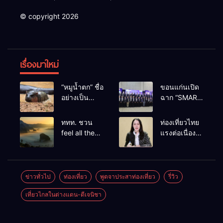
© copyright 2026
เรื่องมาใหม่
“หมูน้ำตก” ชื่อ
ขอนแก่นเปิด
อย่างเป็น
ฉาก “SMART
ทางการลูก
BUSINESS
ฮิปโปโปเตมัส
EXPO 2026”
ททท. ชวน
ท่องเที่ยวไทย
แคระตัวใหม่
ยิ่งใหญ่ หนุนผู้
feel all the
แรงต่อเนื่อง!
ล่าสุด หลาน
ประกอบการ
feelings จาก
ปี 2568–
หมูเด้ง หลังผู้
ใช้ AI ยก
ทะเลหมอกถึง
2569 กวาด
ร่วมกิจกรรม
ระดับ
ทะเลใต้ ค้น
รางวัลระดับ
ร่วมโหวต
เศรษฐกิจ
พบเมืองไทย
สากล ตอกย้ำ
ข่าวทั่วไป
ท่องเที่ยว
พูดจาประสาท่องเที่ยว
รี่วิว
ชนะกว่า
ดิจิทัลอีสาน
มุมใหม่กับ
ผลสำเร็จ ดัน
10,000
เที่ยวไกลในต่างแดน-ดีเจนิชา
หลากความ
ไทยสู่จุดหมาย
คะแนน
รู้สึกที่ไม่รู้ลืม
ปลายทางนัก
ท่องเที่ยวจาก