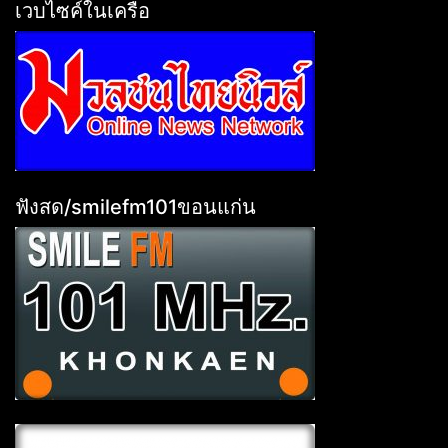
เวบไซค์ในเครือ
ฟังสด/smilefm101ขอนแก่น