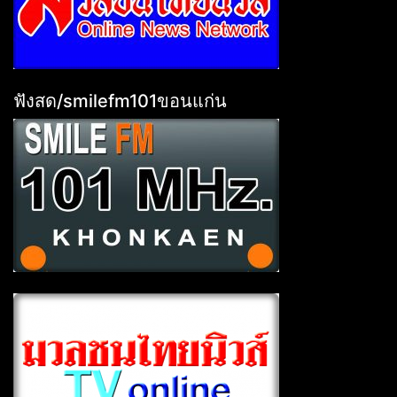
ฟังสด/smilefm101ขอนแก่น