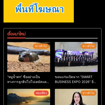
เรื่องมาใหม่
ข่าวทั่วไป
ข่าวทั่วไป
“หมูน้ำตก” ชื่ออย่างเป็น
ขอนแก่นเปิดฉาก “SMART
ทางการลูกฮิปโปโปเตมัสแคระ
BUSINESS EXPO 2026” ยิ่ง
ตัวใหม่ล่าสุด หลานหมูเด้ง
ใหญ่ หนุนผู้ประกอบการใช้ AI
หลังผู้ร่วมกิจกรรมร่วมโหวต
ยกระดับเศรษฐกิจดิจิทัลอีสาน
ท่องเที่ยว
ข่าวทั่วไป
ชนะกว่า 10,000 คะแนน