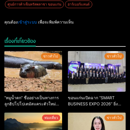
ศูนย์การค้าเซ็นทรัลพลาซา ขอนแก่น
ฮาร์เบอร์แลนด์
คุณต้อง
เข้าสู่ระบบ
เพื่อจะพิมพ์ความเห็น
เรื่องที่เกี่ยวข้อง
ข่าวทั่วไป
ข่าวทั่วไป
“หมูน้ำตก” ชื่ออย่างเป็นทางการ
ขอนแก่นเปิดฉาก “SMART
ลูกฮิปโปโปเตมัสแคระตัวใหม่
BUSINESS EXPO 2026” ยิ่ง
ล่าสุด หลานหมูเด้ง หลังผู้ร่วม
ใหญ่ หนุนผู้ประกอบการใช้ AI ยก
กิจกรรมร่วมโหวตชนะกว่า
ระดับเศรษฐกิจดิจิทัลอีสาน
ท่องเที่ยว
ข่าวทั่วไป
10,000 คะแนน