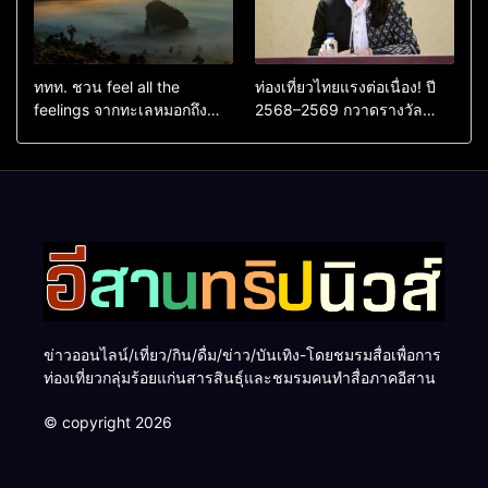
ททท. ชวน feel all the
ท่องเที่ยวไทยแรงต่อเนื่อง! ปี
feelings จากทะเลหมอกถึง
2568–2569 กวาดรางวัล
ทะเลใต้ ค้นพบเมืองไทยมุม
ระดับสากล ตอกย้ำผลสำเร็จ
ใหม่กับหลากความรู้สึกที่ไม่รู้
ดันไทยสู่จุดหมายปลายทางนัก
ลืม
ท่องเที่ยวจากทั่วโลก
ข่าวออนไลน์/เที่ยว/กิน/ดื่ม/ข่าว/บันเทิง-โดยชมรมสื่อเพื่อการ
ท่องเที่ยวกลุ่มร้อยแก่นสารสินธุ์และชมรมคนทำสื่อภาคอีสาน
© copyright 2026