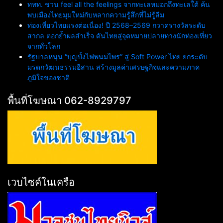
ททท. ชวน feel all the feelings จากทะเลหมอกถึงทะเลใต้ ค้น
พบเมืองไทยมุมใหม่กับหลากความรู้สึกที่ไม่รู้ลืม
ท่องเที่ยวไทยแรงต่อเนื่อง! ปี 2568–2569 กวาดรางวัลระดับ
สากล ตอกย้ำผลสำเร็จ ดันไทยสู่จุดหมายปลายทางนักท่องเที่ยว
จากทั่วโลก
รัฐบาลหนุน “บุญบั้งไฟพนมไพร” สู่ Soft Power ไทย ยกระดับ
มรดกวัฒนธรรมอีสาน สร้างมูลค่าเศรษฐกิจและความภาค
ภูมิใจของชาติ
พื้นที่โฆษณา 062-8929797
เวบไซค์ในเครือ