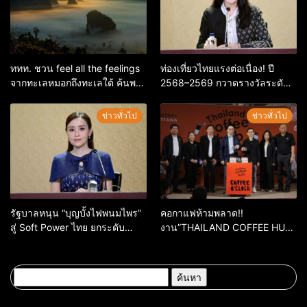
ททท. ชวน feel all the feelings
ท่องเที่ยวไทยแรงต่อเนื่อง! ปี
จากทะเลหมอกถึงทะเลใต้ ค้นพบ
2568–2569 กวาดรางวัลระดับ
เมืองไทยมุมใหม่กับหลากความ
สากล ตอกย้ำผลสำเร็จ ดันไทยสู่
รู้สึกที่ไม่รู้ลืม
จุดหมายปลายทางนักท่องเที่ยว
ข่าวทั่วไป
ข่าวทั่วไป
จากทั่วโลก
รัฐบาลหนุน “บุญบั้งไฟพนมไพร”
คอกาแฟห้ามพลาด!!
สู่ Soft Power ไทย ยกระดับ
งาน”THAILAND COFFEE HUB
มรดกวัฒนธรรมอีสาน สร้าง
2026”เริ่ม 28 พ.ค. 69 – 3 มิ.ย.
มูลค่าเศรษฐกิจและความภาค
69 ณ ศูนย์การค้าเซ็นทรัล
ภูมิใจของชาติ
ขอนแก่น
ค้นหา
สำหรับ: