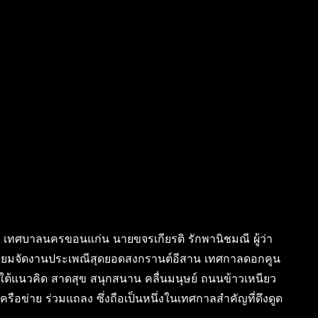
แก่น เทศบาลนครขอนแก่น นายขจรเกียรติ รักพานิชมณี ผู้ว่า
ียมจัดงานประเพณีสุดยอดสงกรานต์อีสาน เทศกาลดอกคูน
ต้แนวคิด สาดสุข สนุกสนาน คลื่นมนุษย์ ถนนข้าวเหนียว
อข่าย ร่วมแถลง ซึ่งถือเป็นหนึ่งในเทศกาลสำคัญที่ดึงดูด