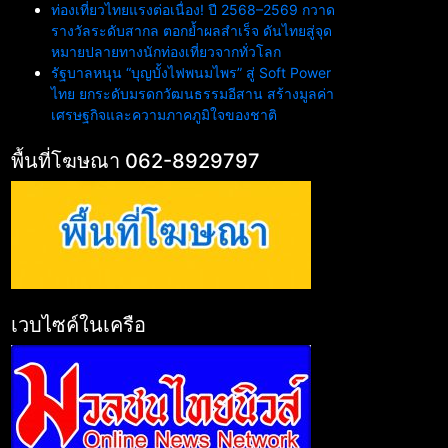
ท่องเที่ยวไทยแรงต่อเนื่อง! ปี 2568–2569 กวาด
รางวัลระดับสากล ตอกย้ำผลสำเร็จ ดันไทยสู่จุด
หมายปลายทางนักท่องเที่ยวจากทั่วโลก
รัฐบาลหนุน “บุญบั้งไฟพนมไพร” สู่ Soft Power
ไทย ยกระดับมรดกวัฒนธรรมอีสาน สร้างมูลค่า
เศรษฐกิจและความภาคภูมิใจของชาติ
พื้นที่โฆษณา 062-8929797
เวบไซค์ในเครือ