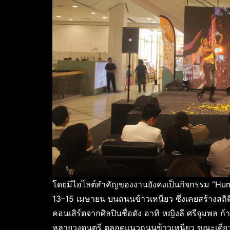
โดยมีไฮไลต์สำคัญของงานยังคงเป็นกิจกรรม “Human 
13–15 เมษายน บนถนนข้าวเหนียว ซึ่งเคยสร้างสถิต
คอนเสิร์ตจากศิลปินชื่อดัง อาทิ หญิงลี ศรีจุมพล 
หลายวงดนตรี ตลอดแนวถนนข้าวเหนียว ขณะเดียว