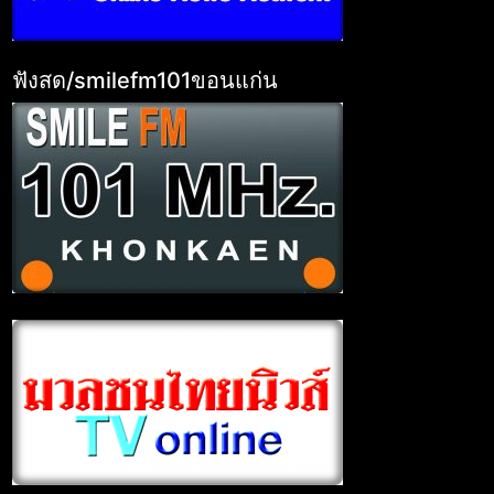
ฟังสด/smilefm101ขอนแก่น