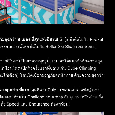
ามสูงกว่า
8 เมตร ที่สุดแห่งอีสาน!
ท้าผู้กล้าดิ่งไปกับ Rocket
ัสประสบการณ์ไหลลื่นไปกับ Roller Ski Slide และ Spiral
ารณ์ปีนผา) ปีนผาครบทุกรูปแบบ เอาใจคนกล้าท้าความสูง
เหมือนใคร เปิดตัวครั้งแรกที่ขอนแก่น Cube Climbing
ยไต่เชือก) โซนไต่เชือกผจญภัยสุดท้าทาย ด้วยความสูงกว่า
e sports ที่แรก!
สุดพิเศษ Only in ขอนแก่น! แข่งคู่ แข่ง
ิชิตแต่ละด่านใน Challenging Arena กับอุปสรรคปีนป่าย สิ่ง
ทั้ง Speed และ Endurance ต้องพร้อม!