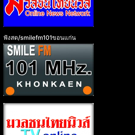
ฟังสด/smilefm101ขอนแก่น