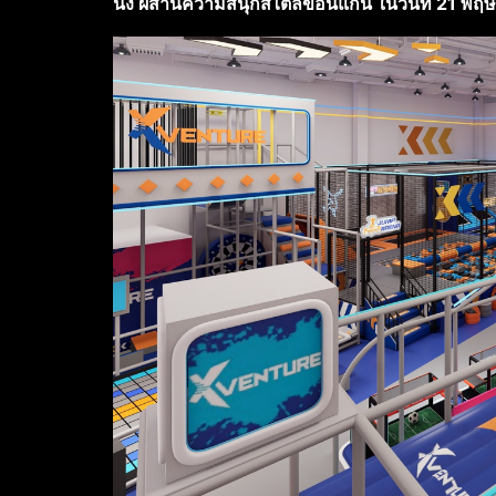
นิ่ง ผสานความสนุกสไตล์ขอนแก่น ในวันที่
21 พฤ