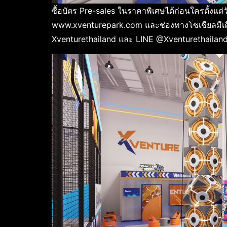
ซื้อบัตร Pre-sales ในราคาพิเศษได้ก่อนใครตั้งแต่วั
www.xventurepark.com และช่องทางโซเชียลมีเดี
Xventurethailand และ LINE @Xventurethailan