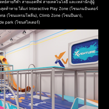
ย์สายกีฬา สายแอคทีฟ สายเทคโนโลยี และเหล่านักสู้ผู้
สุดท้าทาย ได้แก่ Interactive Play Zone (โซนเกมอินเตอร์
rena (โซนแทรมโพลีน), Climb Zone (โซนปีนผา),
de park (โซนสไลเดอร์)