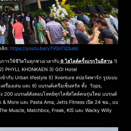
คลิก:
https://youtu.be/v7VGnTQ3uKc
ับการใช้ชีวิตในทุกช่วงเวลากับ
6 ไฮไลต์ครั้งแรกในอีสาน
1)
ห่ง 2) PHYLL KHONKAEN 3) GO! Hotel
เข้ากับ Urban lifestyle 5) Xventure สปอร์ตพาร์ก รูปแบบ
ครื่องเล่น และ 6) แบรนด์เครือเซ็นทรัล ทั้ง Tops,
 200 แบรนด์ดังตอบโจทย์ทุกไลฟ์สไตล์คนรุ่นใหม่ แบรนด์
 & More และ Pasta Ama, Jetts Fitness เปิด 24 ชม., แบ
he Muscle, Matchbox, Freak, KIS และ Wacky Willy