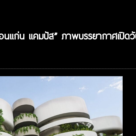
 ขอนแก่น แคมปัส” ภาพบรรยากาศเปิดวั