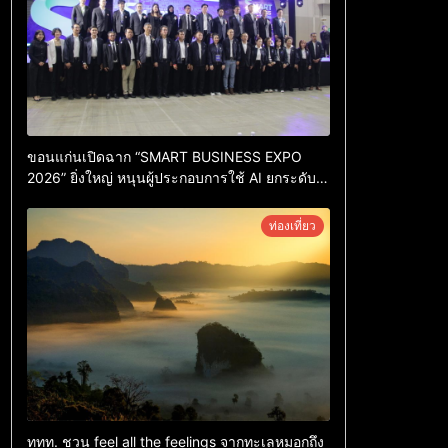
ขอนแก่นเปิดฉาก “SMART BUSINESS EXPO
2026” ยิ่งใหญ่ หนุนผู้ประกอบการใช้ AI ยกระดับ
เศรษฐกิจดิจิทัลอีสาน
ท่องเที่ยว
ททท. ชวน feel all the feelings จากทะเลหมอกถึง