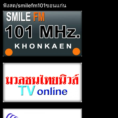
ฟังสด/smilefm101ขอนแก่น