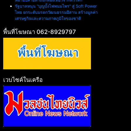
รัฐบาลหนุน “บุญบั้งไฟพนมไพร” สู่ Soft Power
ไทย ยกระดับมรดกวัฒนธรรมอีสาน สร้างมูลค่า
เศรษฐกิจและความภาคภูมิใจของชาติ
พื้นที่โฆษณา 062-8929797
เวบไซค์ในเครือ