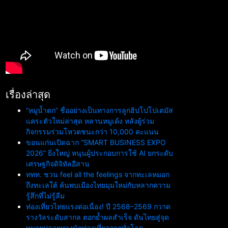
เรื่องล่าสุด
“หมูน้ำตก” ชื่ออย่างเป็นทางการลูกฮิปโปโปเตมัส
แคระตัวใหม่ล่าสุด หลานหมูเด้ง หลังผู้ร่วม
กิจกรรมร่วมโหวตชนะกว่า 10,000 คะแนน
ขอนแก่นเปิดฉาก “SMART BUSINESS EXPO
2026” ยิ่งใหญ่ หนุนผู้ประกอบการใช้ AI ยกระดับ
เศรษฐกิจดิจิทัลอีสาน
ททท. ชวน feel all the feelings จากทะเลหมอก
ถึงทะเลใต้ ค้นพบเมืองไทยมุมใหม่กับหลากความ
รู้สึกที่ไม่รู้ลืม
ท่องเที่ยวไทยแรงต่อเนื่อง! ปี 2568–2569 กวาด
รางวัลระดับสากล ตอกย้ำผลสำเร็จ ดันไทยสู่จุด
หมายปลายทางนักท่องเที่ยวจากทั่วโลก