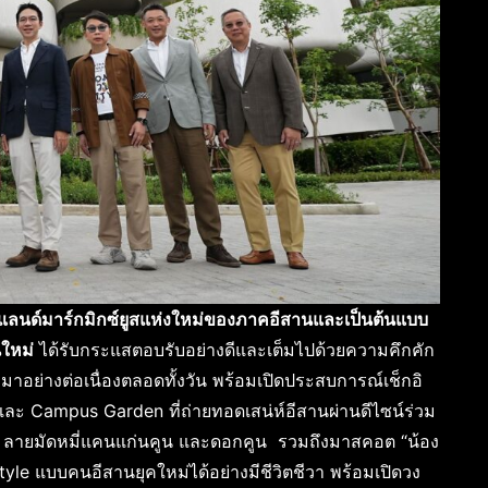
แลนด์มาร์กมิกซ์ยูสแห่งใหม่ของภาคอีสานและเป็นต้นแบบ
นใหม่
ได้รับกระแสตอบรับอย่างดีและเต็มไปด้วยความคึกคัก
มาอย่างต่อเนื่องตลอดทั้งวัน พร้อมเปิดประสบการณ์เช็กอิ
ละ Campus Garden ที่ถ่ายทอดเสน่ห์อีสานผ่านดีไซน์ร่วม
น, ลายมัดหมี่แคนแก่นคูน และดอกคูน รวมถึงมาสคอต “น้อง
style แบบคนอีสานยุคใหม่ได้อย่างมีชีวิตชีวา พร้อมเปิดวง