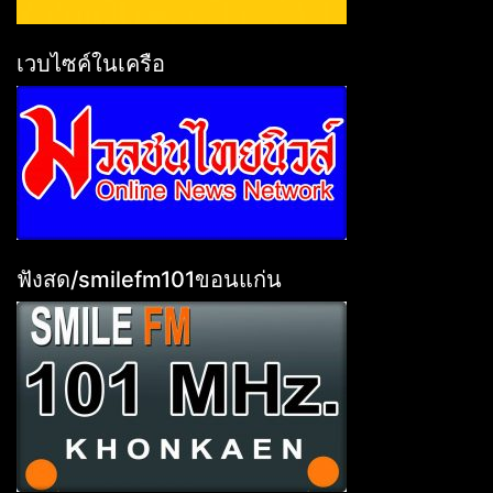
เวบไซค์ในเครือ
ฟังสด/smilefm101ขอนแก่น