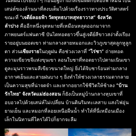
วันที่ฝนโปรยเบา ๆ ก้อนอิฐเก่าแก่สีเข้มตัดกับท้องฟ้าหม่น เป็น
เสน่ห์ของล้านนาที่สงบเต็มไปด้วยเรื่องราวทางประวัติศาสตร์
ขณะที่
“เจดีย์ลอยฟ้า วัดพุทธบาทสุทธาวาส”
จังหวัด
ลำปาง
คืออีกหนึ่งจุดหมายที่เหมือนหลุดออกมาจาก
ภาพยนตร์แฟนตาซี บันไดทอดยาวขึ้นสู่เจดีย์สีขาวสง่าตั้งเรียง
รายอยู่บนยอดเขา ท่ามกลางสายหมอกและวิวภูเขาสุดลูกหูลูก
ตา ส่วน
เชียงราย
ในฤดูฝน คือช่วงเวลาที่
“ไร่ชา”
ถ่ายทอด
ความเขียวขจีแห่งขุนเขา ลอนใบชาที่ทอดยาวไปตามเนินเขา
ดูละมุนราวพรมสีเขียวขนาดใหญ่ ยิ่งได้จิบชาร้อนท่ามกลาง
อากาศเย็นและสายฝนบาง ๆ ยิ่งทำให้ช่วงเวลาธรรมดากลาย
เป็นความสุขที่น่าจดจำ และหากอยากใช้ชีวิตให้ช้าลง
“บ้าน
รักไทย” จังหวัดแม่ฮ่องสอน
ก็ยังเป็นหมู่บ้านกลางหุบเขาที่
อบอวลไปด้วยเสน่ห์ไม่เปลี่ยน บ้านดินริมทะเลสาบ แสงไฟอุ่น
ยามเย็น และหมอกที่ลอยเหนือผืนน้ำ ทำให้ที่นี่เหมือนเมือง
เล็กในนิทานที่ใครได้ไปก็ยากจะลืม