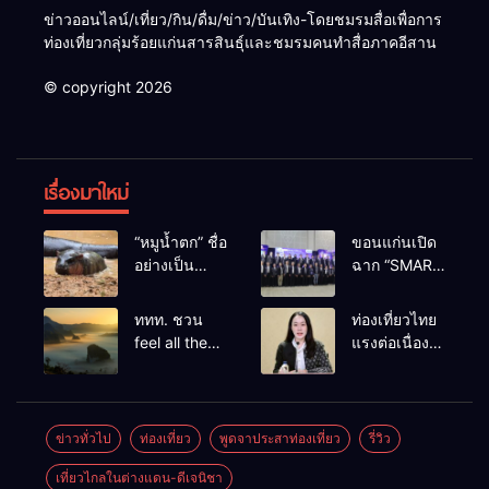
ข่าวออนไลน์/เที่ยว/กิน/ดื่ม/ข่าว/บันเทิง-โดยชมรมสื่อเพื่อการ
ท่องเที่ยวกลุ่มร้อยแก่นสารสินธุ์และชมรมคนทำสื่อภาคอีสาน
© copyright 2026
เรื่องมาใหม่
“หมูน้ำตก” ชื่อ
ขอนแก่นเปิด
อย่างเป็น
ฉาก “SMART
ทางการลูก
BUSINESS
ฮิปโปโปเตมัส
EXPO 2026”
ททท. ชวน
ท่องเที่ยวไทย
แคระตัวใหม่
ยิ่งใหญ่ หนุนผู้
feel all the
แรงต่อเนื่อง!
ล่าสุด หลาน
ประกอบการ
feelings จาก
ปี 2568–
หมูเด้ง หลังผู้
ใช้ AI ยก
ทะเลหมอกถึง
2569 กวาด
ร่วมกิจกรรม
ระดับ
ทะเลใต้ ค้น
รางวัลระดับ
ร่วมโหวต
เศรษฐกิจ
พบเมืองไทย
สากล ตอกย้ำ
ข่าวทั่วไป
ท่องเที่ยว
พูดจาประสาท่องเที่ยว
รี่วิว
ชนะกว่า
ดิจิทัลอีสาน
มุมใหม่กับ
ผลสำเร็จ ดัน
10,000
เที่ยวไกลในต่างแดน-ดีเจนิชา
หลากความ
ไทยสู่จุดหมาย