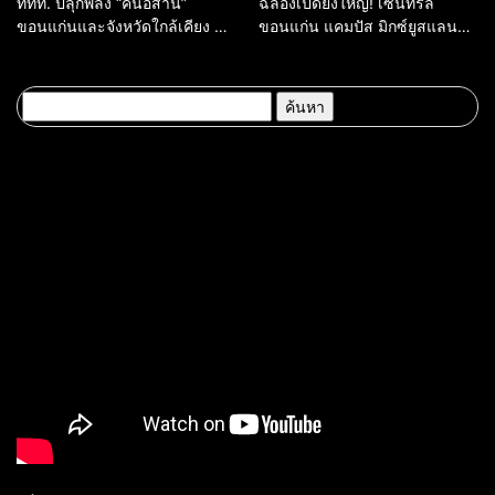
ททท. ปลุกพลัง “คนอีสาน”
ฉลองเปิดยิ่งใหญ่! เซ็นทรัล
ขอนแก่นและจังหวัดใกล้เคียง สู่
ขอนแก่น แคมปัส มิกซ์ยูสแลนด์
“ทูตถิ่นยั่งยืน” ต่อยอดทุน
มาร์กใหม่แห่งภาคอีสาน จัดเต็ม
วัฒนธรรม สร้างการท่องเที่ยว
ความม่วน ปลุกพลัง Campus
คุณค่าสูงอย่างมีความหมาย
District
ค้นหา
สำหรับ: