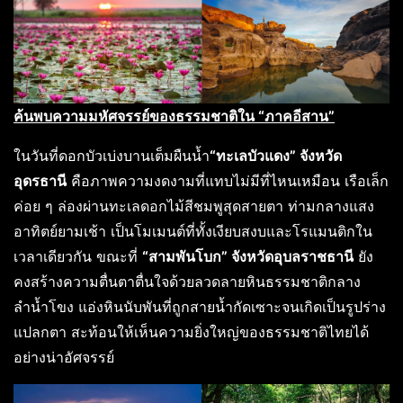
ค้นพบความมหัศจรรย์ของธรรมชาติใน “ภาคอีสาน”
ในวันที่ดอกบัวเบ่งบานเต็มผืนน้ำ
“ทะเลบัวแดง” จังหวัด
อุดรธานี
คือภาพความงดงามที่แทบไม่มีที่ไหนเหมือน เรือเล็ก
ค่อย ๆ ล่องผ่านทะเลดอกไม้สีชมพูสุดสายตา ท่ามกลางแสง
อาทิตย์ยามเช้า เป็นโมเมนต์ที่ทั้งเงียบสงบและโรแมนติกใน
เวลาเดียวกัน ขณะที่
“สามพันโบก” จังหวัดอุบลราชธานี
ยัง
คงสร้างความตื่นตาตื่นใจด้วยลวดลายหินธรรมชาติกลาง
ลำน้ำโขง แอ่งหินนับพันที่ถูกสายน้ำกัดเซาะจนเกิดเป็นรูปร่าง
แปลกตา สะท้อนให้เห็นความยิ่งใหญ่ของธรรมชาติไทยได้
อย่างน่าอัศจรรย์