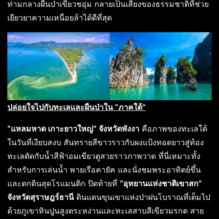
ท่ามกลางผืนป่าเขียวชอุ่ม กลายเป็นเสียงของธรรมชาติที่ช่วย
เยียวยาความเหนื่อยล้าได้ดีที่สุด
ปล่อยใจไปกับทะเลและผืนป่าใน “ภาคใต้”
“แหลมหาด เกาะยาวใหญ่” จังหวัดพังงา
คือภาพของทะเลใต้
ในวันที่เงียบสงบ สันทรายสีขาวราวกับผงแป้งทอดยาวสู่ท้อง
ทะเลตัดกับน้ำสีฟ้าอมเขียวดูสวยราวภาพวาด ที่นี่เหมาะทั้ง
สำหรับการเล่นน้ำ พายเรือคายัค และนั่งชมพระอาทิตย์ขึ้น
และตกดินสุดโรแมนติก ปิดท้ายที่
“อุทยานแห่งชาติเขาสก”
จังหวัดสุราษฎร์ธานี
ดินแดนขุนเขาแห่งป่าฝนโบราณที่เต็มไป
ด้วยภูเขาหินปูนสูงตระหง่านและทะเลสาบสีเขียวมรกต สาย