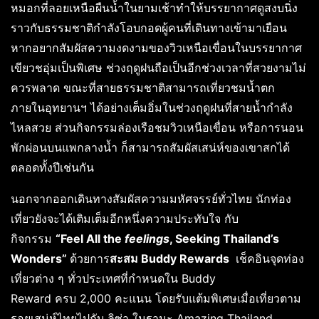
หมอกที่ลอยเหนือผืนน้ำในยามเช้าทำให้บรรยากาศดูสงบนิ่ง
ราวกับธรรมชาติกำลังโอบกอดผู้คนที่เดินทางเข้ามาเยือน
หากอยากสัมผัสความงดงามของวิวเหนือเขื่อนในบรรยากาศ
เขียวชอุ่มเป็นพิเศษ ช่วงฤดูฝนถือเป็นอีกช่วงเวลาที่สวยงามไม่
ควรพลาด ขณะที่สายธรรมชาติสามารถเที่ยวชมน้ำตก
ภายในอุทยานฯ ได้อย่างเต็มอิ่มในช่วงฤดูฝนที่สายน้ำกำลัง
ไหลสวย ส่วนกิจกรรมล่องเรือชมวิวเหนือเขื่อน หรือการนอน
พักผ่อนบนแพกลางน้ำ ก็สามารถสัมผัสเสน่ห์ของเขาสกได้
ตลอดทั้งปีเช่นกัน
นอกจากออกเดินทางสัมผัสความมหัศจรรย์ทั่วไทย นักท่อง
เที่ยวยังจะได้เติมเต็มอีกหนึ่งความประทับใจ กับ
กิจกรรม
“
Feel All the
feelings
, Seeking Thailand’s
Wonders”
ด้วยการ
สะสม
Buddy Rewards
เช็คอินจุดท่อง
เที่ยวต่าง ๆ ทั่วประเทศที่กำหนดใน Buddy
Reward ครบ 2,000 คะแนน โดยรับแต้มพิเศษเมื่อเที่ยวตาม
รอยเสน่ห์ไทยไปกับ ลิซ่า ในฐานะ Amazing Thailand