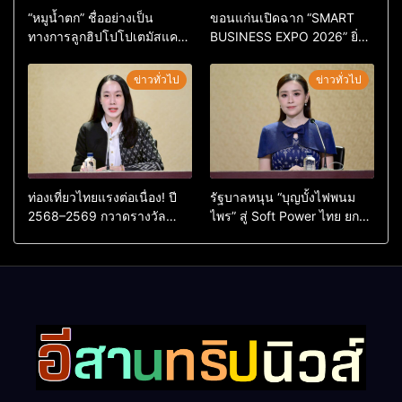
“หมูน้ำตก” ชื่ออย่างเป็น
ขอนแก่นเปิดฉาก “SMART
ทางการลูกฮิปโปโปเตมัสแคระ
BUSINESS EXPO 2026” ยิ่ง
ตัวใหม่ล่าสุด หลานหมูเด้ง
ใหญ่ หนุนผู้ประกอบการใช้ AI
หลังผู้ร่วมกิจกรรมร่วมโหวต
ยกระดับเศรษฐกิจดิจิทัลอีสาน
ข่าวทั่วไป
ข่าวทั่วไป
ชนะกว่า 10,000 คะแนน
ท่องเที่ยวไทยแรงต่อเนื่อง! ปี
รัฐบาลหนุน “บุญบั้งไฟพนม
2568–2569 กวาดรางวัล
ไพร” สู่ Soft Power ไทย ยก
ระดับสากล ตอกย้ำผลสำเร็จ
ระดับมรดกวัฒนธรรมอีสาน
ดันไทยสู่จุดหมายปลายทางนัก
สร้างมูลค่าเศรษฐกิจและความ
ท่องเที่ยวจากทั่วโลก
ภาคภูมิใจของชาติ