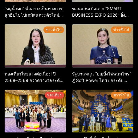
“หมูน้ำตก” ชื่ออย่างเป็นทางการ
ขอนแก่นเปิดฉาก “SMART
ลูกฮิปโปโปเตมัสแคระตัวใหม่
BUSINESS EXPO 2026” ยิ่ง
ล่าสุด หลานหมูเด้ง หลังผู้ร่วม
ใหญ่ หนุนผู้ประกอบการใช้ AI ยก
กิจกรรมร่วมโหวตชนะกว่า
ระดับเศรษฐกิจดิจิทัลอีสาน
ข่าวทั่วไป
ข่าวทั่วไป
10,000 คะแนน
ท่องเที่ยวไทยแรงต่อเนื่อง! ปี
รัฐบาลหนุน “บุญบั้งไฟพนมไพร”
2568–2569 กวาดรางวัลระดับ
สู่ Soft Power ไทย ยกระดับ
สากล ตอกย้ำผลสำเร็จ ดันไทยสู่
มรดกวัฒนธรรมอีสาน สร้าง
จุดหมายปลายทางนักท่องเที่ยว
มูลค่าเศรษฐกิจและความภาค
ท่องเที่ยว
ข่าวทั่วไป
จากทั่วโลก
ภูมิใจของชาติ