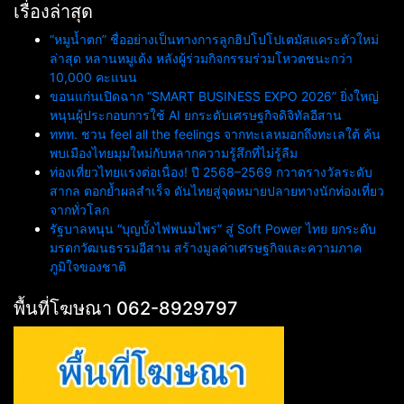
เรื่องล่าสุด
“หมูน้ำตก” ชื่ออย่างเป็นทางการลูกฮิปโปโปเตมัสแคระตัวใหม่
ล่าสุด หลานหมูเด้ง หลังผู้ร่วมกิจกรรมร่วมโหวตชนะกว่า
10,000 คะแนน
ขอนแก่นเปิดฉาก “SMART BUSINESS EXPO 2026” ยิ่งใหญ่
หนุนผู้ประกอบการใช้ AI ยกระดับเศรษฐกิจดิจิทัลอีสาน
ททท. ชวน feel all the feelings จากทะเลหมอกถึงทะเลใต้ ค้น
พบเมืองไทยมุมใหม่กับหลากความรู้สึกที่ไม่รู้ลืม
ท่องเที่ยวไทยแรงต่อเนื่อง! ปี 2568–2569 กวาดรางวัลระดับ
สากล ตอกย้ำผลสำเร็จ ดันไทยสู่จุดหมายปลายทางนักท่องเที่ยว
จากทั่วโลก
รัฐบาลหนุน “บุญบั้งไฟพนมไพร” สู่ Soft Power ไทย ยกระดับ
มรดกวัฒนธรรมอีสาน สร้างมูลค่าเศรษฐกิจและความภาค
ภูมิใจของชาติ
พื้นที่โฆษณา 062-8929797