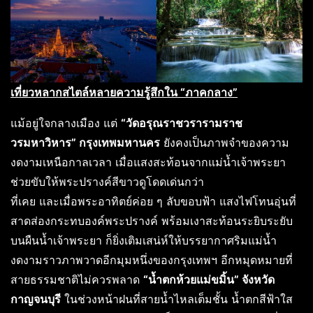
เที่ยวหลากสไตล์หลายความรู้สึกใน “ภาคกลาง”
แม้อยู่ใจกลางเมือง แต่
“วัดอรุณราชวรารามราช
วรมหาวิหาร” กรุงเทพมหานคร
ยังคงเป็นภาพจำของความ
งดงามเหนือกาลเวลา เมื่อแสงสะท้อนจากแม่น้ำเจ้าพระยา
ช่วยขับให้พระปรางค์สีขาวดูโดดเด่นกว่า
ที่เคย และเมื่อพระอาทิตย์ค่อย ๆ ลับขอบฟ้า แสงไฟโทนอุ่นที่
สาดส่องกระทบองค์พระปรางค์ พร้อมเงาสะท้อนระยิบระยับ
บนผืนน้ำเจ้าพระยา ก็ยิ่งเติมเสน่ห์ให้บรรยากาศริมแม่น้ำ
งดงามราวภาพวาดอีกมุมหนึ่งของกรุงเทพฯ อีกหมุดหมายที่
สายธรรมชาติไม่ควรพลาด
“น้ำตกห้วยแม่ขมิ้น” จังหวัด
กาญจนบุรี
ในช่วงหน้าฝนที่สายน้ำไหลเต็มชั้น น้ำตกสีฟ้าใส