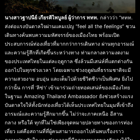
นางสาวฐาปนีย์ เกียรติไพบูลย์ ผู้ว่าการ ททท.
กล่าวว่า “ททท.
ส่งต่อแรงบันดาลใจผ่านแคมเปญ “feel all the
feelings
” ชวน
เดินทางค้นพบความมหัศจรรย์ของเมืองไทย พร้อมเปิด
ประสบการณ์ท่องเที่ยวที่มากกว่าการเดินทาง ผ่านทุกอารมณ์
และความรู้สึกที่เกิดขึ้นระหว่างทาง ท่ามกลางความงดงาม
ของประเทศไทยในแต่ละฤดูกาล ซึ่งล้วนมีเสน่ห์ที่แตกต่างกัน
ออกไปในทุกช่วงเวลา โดยเฉพาะช่วงฤดูฝนที่ธรรมชาติจะมี
ความสวยงาม อบอุ่น และเต็มไปด้วยชีวิตชีวาเป็นพิเศษ ยิ่งไป
กว่านั้น การที่ ‘ลิซ่า’ เข้ามาร่วมถ่ายทอดเสน่ห์ของเมืองไทย
ในฐานะ Amazing Thailand Ambassador ยังช่วยสร้างแรง
บันดาลใจให้ทั้งนักท่องเที่ยวได้เห็นประเทศไทยในมุมที่เข้าถึง
อารมณ์และความรู้สึกมากขึ้น ไม่ว่าจะภาคเหนือ อีสาน
กลาง หรือใต้ ทุกที่ไม่ใช่เพียงจุดหมายปลายทางของการท่อง
เที่ยว แต่คือสถานที่ที่ผู้คนสามารถออกไปค้นพบเรื่องราว