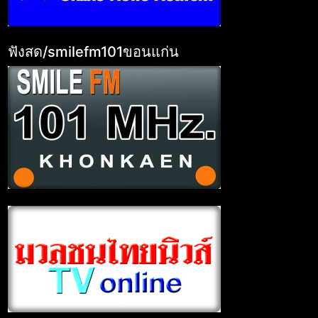
ฟังสด/smilefm101ขอนแก่น