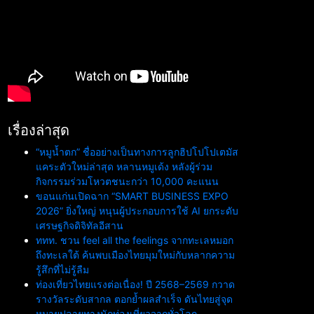
เรื่องล่าสุด
“หมูน้ำตก” ชื่ออย่างเป็นทางการลูกฮิปโปโปเตมัส
แคระตัวใหม่ล่าสุด หลานหมูเด้ง หลังผู้ร่วม
กิจกรรมร่วมโหวตชนะกว่า 10,000 คะแนน
ขอนแก่นเปิดฉาก “SMART BUSINESS EXPO
2026” ยิ่งใหญ่ หนุนผู้ประกอบการใช้ AI ยกระดับ
เศรษฐกิจดิจิทัลอีสาน
ททท. ชวน feel all the feelings จากทะเลหมอก
ถึงทะเลใต้ ค้นพบเมืองไทยมุมใหม่กับหลากความ
รู้สึกที่ไม่รู้ลืม
ท่องเที่ยวไทยแรงต่อเนื่อง! ปี 2568–2569 กวาด
รางวัลระดับสากล ตอกย้ำผลสำเร็จ ดันไทยสู่จุด
หมายปลายทางนักท่องเที่ยวจากทั่วโลก