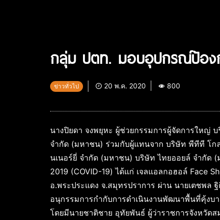
กลุ่ม ปตท. มอบอุปกรณ์ป้องก
20 พ.ค. 2020
800
ข่าวทั่วไป
นางปิยดา จงพยุหะ ผู้ช่วยกรรมการผู้จัดการใหญ่ บร
จำกัด (มหาชน) ร่วมกับผู้แทนจาก บริษัท พีทีที โ
นเนอร์ยี่ จำกัด (มหาชน) บริษัท ไทยออยล์ จำกัด
2019 (COVID-19) ได้แก่ เจลแอลกอฮอล์ Face Shie
อ.พระประแดง จ.สมุทรปราการ ผ่าน นายเตชพล ฐิ
อนุกรรมการกำกับการดำเนินงานพัฒนาพื้นที่คุ้งบ
โดยมีนายชาติชาย อุทัยพันธ์ ผู้ว่าราชการจังหวัด