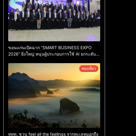
ขอนแก่นเปิดฉาก “SMART BUSINESS EXPO
2026” ยิ่งใหญ่ หนุนผู้ประกอบการใช้ AI ยกระดับ
เศรษฐกิจดิจิทัลอีสาน
ท่องเที่ยว
ททท. ชวน feel all the feelings จากทะเลหมอกถึง