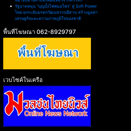
รัฐบาลหนุน “บุญบั้งไฟพนมไพร” สู่ Soft Power
ไทย ยกระดับมรดกวัฒนธรรมอีสาน สร้างมูลค่า
เศรษฐกิจและความภาคภูมิใจของชาติ
พื้นที่โฆษณา 062-8929797
เวบไซค์ในเครือ