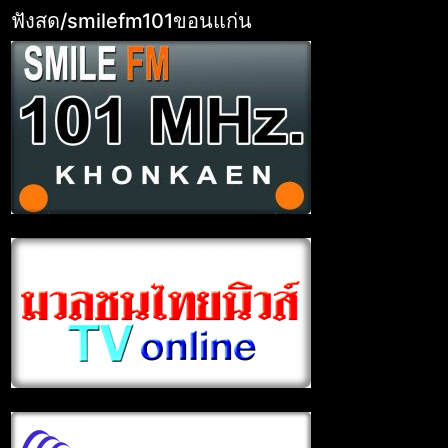
ฟังสด/smilefm101ขอนแก่น