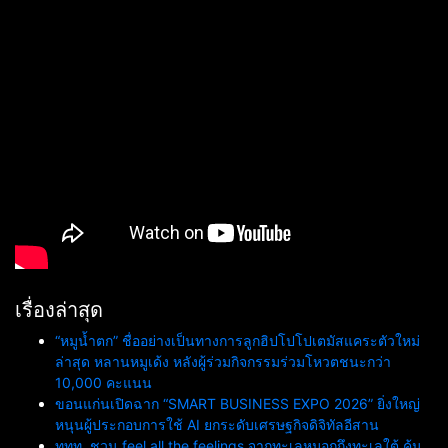
เรื่องล่าสุด
“หมูน้ำตก” ชื่ออย่างเป็นทางการลูกฮิปโปโปเตมัสแคระตัวใหม่
ล่าสุด หลานหมูเด้ง หลังผู้ร่วมกิจกรรมร่วมโหวตชนะกว่า
10,000 คะแนน
ขอนแก่นเปิดฉาก “SMART BUSINESS EXPO 2026” ยิ่งใหญ่
หนุนผู้ประกอบการใช้ AI ยกระดับเศรษฐกิจดิจิทัลอีสาน
ททท. ชวน feel all the feelings จากทะเลหมอกถึงทะเลใต้ ค้น