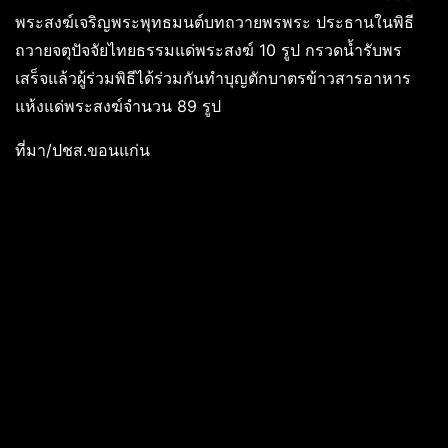
พระสงฆ์เจริญพระพุทธมนต์บทถวายพรพระ ประธานในพิธี
ถวายจตุปัจจัยไทยธรรมแด่พระสงฆ์ 10 รูป กรวดน้ำรับพร
เสร็จแล้วผู้ร่วมพิธีได้ร่วมกันทำบุญตักบาตรข้าวสารอาหาร
แห้งแด่พระสงฆ์จำนวน 89 รูป
ที่มา/ปชส.ขอนแก่น