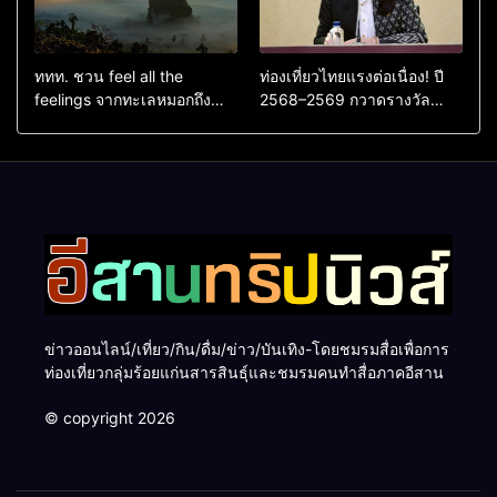
ททท. ชวน feel all the
ท่องเที่ยวไทยแรงต่อเนื่อง! ปี
feelings จากทะเลหมอกถึง
2568–2569 กวาดรางวัล
ทะเลใต้ ค้นพบเมืองไทยมุม
ระดับสากล ตอกย้ำผลสำเร็จ
ใหม่กับหลากความรู้สึกที่ไม่รู้
ดันไทยสู่จุดหมายปลายทางนัก
ลืม
ท่องเที่ยวจากทั่วโลก
ข่าวออนไลน์/เที่ยว/กิน/ดื่ม/ข่าว/บันเทิง-โดยชมรมสื่อเพื่อการ
ท่องเที่ยวกลุ่มร้อยแก่นสารสินธุ์และชมรมคนทำสื่อภาคอีสาน
© copyright 2026