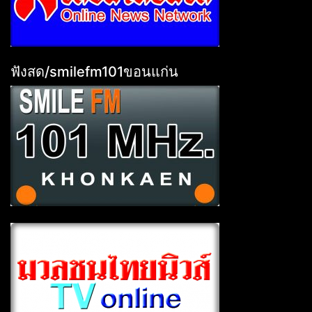
ฟังสด/smilefm101ขอนแก่น