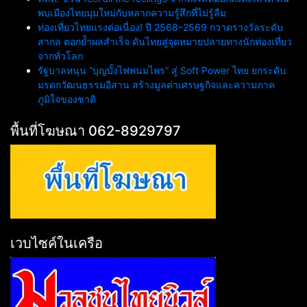
พบเมืองไทยมุมใหม่กับหลากความรู้สึกที่ไม่รู้ลืม
ท่องเที่ยวไทยแรงต่อเนื่อง! ปี 2568–2569 กวาดรางวัลระดับ
สากล ตอกย้ำผลสำเร็จ ดันไทยสู่จุดหมายปลายทางนักท่องเที่ยว
จากทั่วโลก
รัฐบาลหนุน “บุญบั้งไฟพนมไพร” สู่ Soft Power ไทย ยกระดับ
มรดกวัฒนธรรมอีสาน สร้างมูลค่าเศรษฐกิจและความภาค
ภูมิใจของชาติ
พื้นที่โฆษณา 062-8929797
เวบไซค์ในเครือ