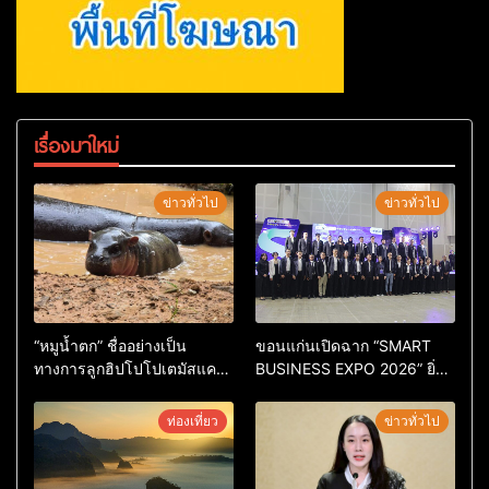
เรื่องมาใหม่
ข่าวทั่วไป
ข่าวทั่วไป
“หมูน้ำตก” ชื่ออย่างเป็น
ขอนแก่นเปิดฉาก “SMART
ทางการลูกฮิปโปโปเตมัสแคระ
BUSINESS EXPO 2026” ยิ่ง
ตัวใหม่ล่าสุด หลานหมูเด้ง
ใหญ่ หนุนผู้ประกอบการใช้ AI
หลังผู้ร่วมกิจกรรมร่วมโหวต
ยกระดับเศรษฐกิจดิจิทัลอีสาน
ท่องเที่ยว
ข่าวทั่วไป
ชนะกว่า 10,000 คะแนน