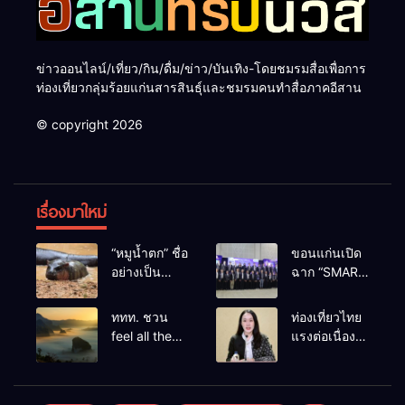
ข่าวออนไลน์/เที่ยว/กิน/ดื่ม/ข่าว/บันเทิง-โดยชมรมสื่อเพื่อการ
ท่องเที่ยวกลุ่มร้อยแก่นสารสินธุ์และชมรมคนทำสื่อภาคอีสาน
© copyright 2026
เรื่องมาใหม่
“หมูน้ำตก” ชื่อ
ขอนแก่นเปิด
อย่างเป็น
ฉาก “SMART
ทางการลูก
BUSINESS
ฮิปโปโปเตมัส
EXPO 2026”
ททท. ชวน
ท่องเที่ยวไทย
แคระตัวใหม่
ยิ่งใหญ่ หนุนผู้
feel all the
แรงต่อเนื่อง!
ล่าสุด หลาน
ประกอบการ
feelings จาก
ปี 2568–
หมูเด้ง หลังผู้
ใช้ AI ยก
ทะเลหมอกถึง
2569 กวาด
ร่วมกิจกรรม
ระดับ
ทะเลใต้ ค้น
รางวัลระดับ
ร่วมโหวต
เศรษฐกิจ