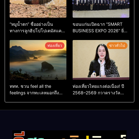
“หมูน้ำตก” ชื่ออย่างเป็น
ขอนแก่นเปิดฉาก “SMART
ทางการลูกฮิปโปโปเตมัสแคระ
BUSINESS EXPO 2026” ยิ่ง
ตัวใหม่ล่าสุด หลานหมูเด้ง
ใหญ่ หนุนผู้ประกอบการใช้ AI
หลังผู้ร่วมกิจกรรมร่วมโหวต
ยกระดับเศรษฐกิจดิจิทัลอีสาน
ท่องเที่ยว
ข่าวทั่วไป
ชนะกว่า 10,000 คะแนน
ททท. ชวน feel all the
ท่องเที่ยวไทยแรงต่อเนื่อง! ปี
feelings จากทะเลหมอกถึง
2568–2569 กวาดรางวัล
ทะเลใต้ ค้นพบเมืองไทยมุม
ระดับสากล ตอกย้ำผลสำเร็จ
ใหม่กับหลากความรู้สึกที่ไม่รู้
ดันไทยสู่จุดหมายปลายทางนัก
ลืม
ท่องเที่ยวจากทั่วโลก