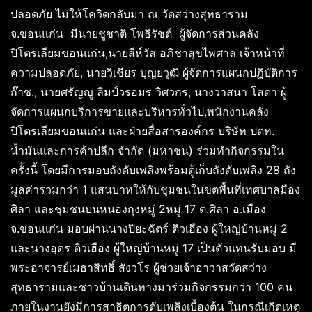
ปลอดภัย ไม่ให้โควิดกลับมา ณ วัดสว่างสุทธาราม
จ.ขอนแก่น มีนายชูชาติ โพธิรัชต์ ผู้จัดการส่วนคลัง
ปิโตรเลียมขอนแก่น,นายสีห์วัส อภิชาสุขไพศาล เจ้าหน้าที่
ความปลอดภัย, นายวิเชียร บุญยวุฒิ ผู้จัดการแผนกปฏิบัติการ
ก๊าซ., นายศรัญญู ลิมป์วรอมร วิศวกร, นางวาสนา โสดา ผู้
จัดการแผนกบริการขายและบริหารทั่วไป,พนักงานคลัง
ปิโตรเลียมขอนแก่น และฝ่ายสื่อสารองค์กร บริษัท ปตท.
น้ำมันและการค้าปลีก จำกัด (มหาชน) ร่วมทำกิจกรรมใน
ครั้งนี้ โดยมีการมอบถังดับเพลิงพร้อมตู้เก็บถังดับเพลิง 28 ถัง
มูลค่ารวมกว่า 1 แสนบาทให้กับชุมชนในขตพื้นที่เทศบาลมือง
ศิลา และชุมชนบนหนองกุงหมู่ 2หมู่ 17 ต.ศิลา อ.เมือง
จ.ขอนแก่น มอบผ่านนางปิยะฉัตร์ ติวเฮือง ผู้ใหญ่บ้านหมู่ 2
และนางอุดร ติวเฮือง ผู้ใหญ่บ้านหมู่ 17 เป็นตัวแทนรับมอบ มี
พระอาจารย์เมธาสิทธิ์ สังวโร ผู้ช่วยเจ้าอาวาสวัดสว่าง
สุทธารามและชาวบ้านเดินทางมาร่วมกิจกรรมกว่า 100 คน
ภายในงานยังมีการสาธิตการดับเพลิงเบื้องต้น ในกรณีเกิดเหตุ