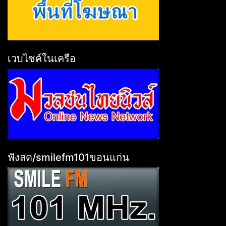
เวบไซค์ในเครือ
ฟังสด/smilefm101ขอนแก่น