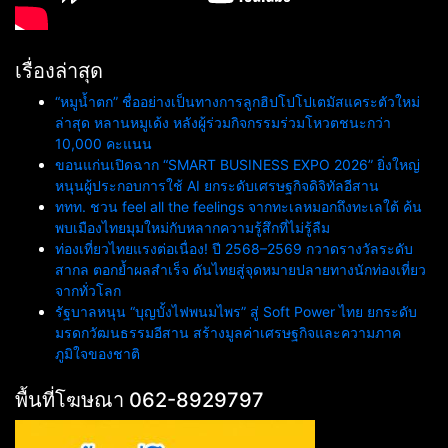
เรื่องล่าสุด
“หมูน้ำตก” ชื่ออย่างเป็นทางการลูกฮิปโปโปเตมัสแคระตัวใหม่
ล่าสุด หลานหมูเด้ง หลังผู้ร่วมกิจกรรมร่วมโหวตชนะกว่า
10,000 คะแนน
ขอนแก่นเปิดฉาก “SMART BUSINESS EXPO 2026” ยิ่งใหญ่
หนุนผู้ประกอบการใช้ AI ยกระดับเศรษฐกิจดิจิทัลอีสาน
ททท. ชวน feel all the feelings จากทะเลหมอกถึงทะเลใต้ ค้น
พบเมืองไทยมุมใหม่กับหลากความรู้สึกที่ไม่รู้ลืม
ท่องเที่ยวไทยแรงต่อเนื่อง! ปี 2568–2569 กวาดรางวัลระดับ
สากล ตอกย้ำผลสำเร็จ ดันไทยสู่จุดหมายปลายทางนักท่องเที่ยว
จากทั่วโลก
รัฐบาลหนุน “บุญบั้งไฟพนมไพร” สู่ Soft Power ไทย ยกระดับ
มรดกวัฒนธรรมอีสาน สร้างมูลค่าเศรษฐกิจและความภาค
ภูมิใจของชาติ
พื้นที่โฆษณา 062-8929797