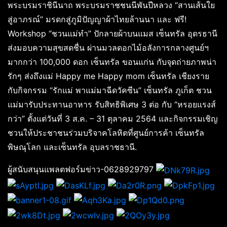
พระบรมราชินีนาถ พระบรมราชชนนีพันปีหลวง “สานเส้นใย
สู่อาภรณ์” มรดกสู่ภูมิปัญญาผ้าไทยล้านนา และ ฟรี!
Workshop “ชวนแม่ทำ” ปักลายผ้าบนแมส เซ็นทรัล อุดรธานี
ส่งมอบความสุขสดชื่น ผ่านมวลดอกไม้อลังการกลางศูนย์ฯ
มากกว่า 100,000 ดอก เซ็นทรัล ขอนแก่น กับจุดถ่ายภาพน่า
รักๆ ส่งถึงแม่ Happy me Happy mom เซ็นทรัล เชียงราย
กับกิจกรรม “รักแม่ พาแม่มาฉีดวัคซีน” เซ็นทรัล ภูเก็ต ชวน
แม่มารับประทานอาหาร รับสิทธิพิเศษ 3 ต่อ กับ “หรอยแรงส์
กว่า” ตั้งแต่วันที่ 3 ส.ค. – 31 ตุลาคม 2564 และกิจกรรมเชิญ
ชวนให้ประชาชนร่วมบริจาคโลหิตที่ศูนย์การค้า เซ็นทรัล
พิษณุโลก และเซ็นทรัล อุบลราชธานี.
ผู้สนับสนุนแพลตฟอร์มข่าว-0628929797