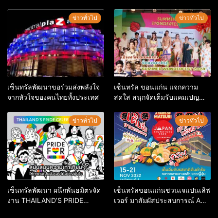
มิกซ์ยูสใหม่ภาคอีสาน ต้นแบบ
ถอยหลังสู่แลนด์มาร์กมิกซ์ยูสแห่ง
ศูนย์การค้าที่ขับเคลื่อนด้วยพลัง
ใหม่ของขอนแก่น เตรียมเปิด 20
ข่าวทั่วไป
ข่าวทั่วไป
คนรุ่นใหม่ พร้อมเปิดยิ่งใหญ่ 20
พฤษภาคม 2569
พ.ค.นี้
เซ็นทรัลพัฒนาขอร่วมส่งพลังใจ
เซ็นทรัล ขอนแก่น แจกความ
จากหัวใจของคนไทยทั้งประเทศ
สดใส สนุกจัดเต็มรับแคมเปญ
“SUMMER WONDERFEST
2024”
ข่าวทั่วไป
ข่าวทั่วไป
เซ็นทรัลพัฒนา ผนึกพันธมิตรจัด
เซ็นทรัลขอนแก่นชวนเจแปนเลิฟ
งาน THAILAND’S PRIDE
เวอร์ มาสัมผัสประสบการณ์ A
CELEBRATION 2023 “PRIDE
Taste of Matsuriในงาน JAPAN