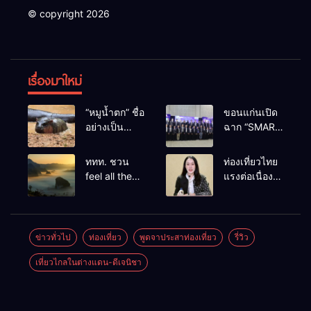
© copyright 2026
เรื่องมาใหม่
“หมูน้ำตก” ชื่อ
ขอนแก่นเปิด
อย่างเป็น
ฉาก “SMART
ทางการลูก
BUSINESS
ฮิปโปโปเตมัส
EXPO 2026”
ททท. ชวน
ท่องเที่ยวไทย
แคระตัวใหม่
ยิ่งใหญ่ หนุนผู้
feel all the
แรงต่อเนื่อง!
ล่าสุด หลาน
ประกอบการ
feelings จาก
ปี 2568–
หมูเด้ง หลังผู้
ใช้ AI ยก
ทะเลหมอกถึง
2569 กวาด
ร่วมกิจกรรม
ระดับ
ทะเลใต้ ค้น
รางวัลระดับ
ร่วมโหวต
เศรษฐกิจ
พบเมืองไทย
สากล ตอกย้ำ
ข่าวทั่วไป
ท่องเที่ยว
พูดจาประสาท่องเที่ยว
รี่วิว
ชนะกว่า
ดิจิทัลอีสาน
มุมใหม่กับ
ผลสำเร็จ ดัน
10,000
เที่ยวไกลในต่างแดน-ดีเจนิชา
หลากความ
ไทยสู่จุดหมาย
คะแนน
รู้สึกที่ไม่รู้ลืม
ปลายทางนัก
ท่องเที่ยวจาก
ทั่วโลก