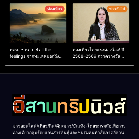
ตัวใหม่ล่าสุด หลานหมูเด้ง
ใหญ่ หนุนผู้ประกอบการใช้ AI
หลังผู้ร่วมกิจกรรมร่วมโหวต
ยกระดับเศรษฐกิจดิจิทัลอีสาน
ท่องเที่ยว
ข่าวทั่วไป
ชนะกว่า 10,000 คะแนน
ททท. ชวน feel all the
ท่องเที่ยวไทยแรงต่อเนื่อง! ปี
feelings จากทะเลหมอกถึง
2568–2569 กวาดรางวัล
ทะเลใต้ ค้นพบเมืองไทยมุม
ระดับสากล ตอกย้ำผลสำเร็จ
ใหม่กับหลากความรู้สึกที่ไม่รู้
ดันไทยสู่จุดหมายปลายทางนัก
ลืม
ท่องเที่ยวจากทั่วโลก
ข่าวออนไลน์/เที่ยว/กิน/ดื่ม/ข่าว/บันเทิง-โดยชมรมสื่อเพื่อการ
ท่องเที่ยวกลุ่มร้อยแก่นสารสินธุ์และชมรมคนทำสื่อภาคอีสาน