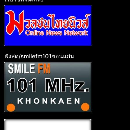
ฟังสด/smilefm101ขอนแก่น