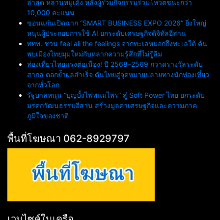
ล่าสุด หลานหมูเด้ง หลังผู้ร่วมกิจกรรมร่วมโหวตชนะกว่า
10,000 คะแนน
ขอนแก่นเปิดฉาก “SMART BUSINESS EXPO 2026” ยิ่งใหญ่
หนุนผู้ประกอบการใช้ AI ยกระดับเศรษฐกิจดิจิทัลอีสาน
ททท. ชวน feel all the feelings จากทะเลหมอกถึงทะเลใต้ ค้น
พบเมืองไทยมุมใหม่กับหลากความรู้สึกที่ไม่รู้ลืม
ท่องเที่ยวไทยแรงต่อเนื่อง! ปี 2568–2569 กวาดรางวัลระดับ
สากล ตอกย้ำผลสำเร็จ ดันไทยสู่จุดหมายปลายทางนักท่องเที่ยว
จากทั่วโลก
รัฐบาลหนุน “บุญบั้งไฟพนมไพร” สู่ Soft Power ไทย ยกระดับ
มรดกวัฒนธรรมอีสาน สร้างมูลค่าเศรษฐกิจและความภาค
ภูมิใจของชาติ
พื้นที่โฆษณา 062-8929797
เวบไซค์ในเครือ