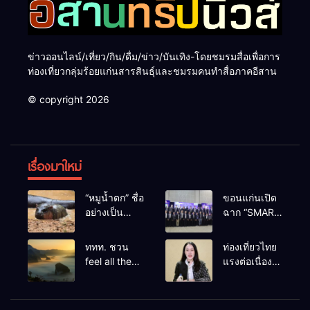
ข่าวออนไลน์/เที่ยว/กิน/ดื่ม/ข่าว/บันเทิง-โดยชมรมสื่อเพื่อการ
ท่องเที่ยวกลุ่มร้อยแก่นสารสินธุ์และชมรมคนทำสื่อภาคอีสาน
© copyright 2026
เรื่องมาใหม่
“หมูน้ำตก” ชื่อ
ขอนแก่นเปิด
อย่างเป็น
ฉาก “SMART
ทางการลูก
BUSINESS
ฮิปโปโปเตมัส
EXPO 2026”
ททท. ชวน
ท่องเที่ยวไทย
แคระตัวใหม่
ยิ่งใหญ่ หนุนผู้
feel all the
แรงต่อเนื่อง!
ล่าสุด หลาน
ประกอบการ
feelings จาก
ปี 2568–
หมูเด้ง หลังผู้
ใช้ AI ยก
ทะเลหมอกถึง
2569 กวาด
ร่วมกิจกรรม
ระดับ
ทะเลใต้ ค้น
รางวัลระดับ