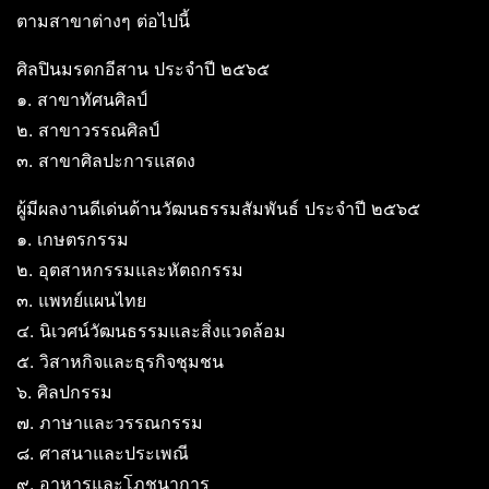
ตามสาขาต่างๆ ต่อไปนี้
ศิลปินมรดกอีสาน ประจำปี ๒๕๖๕
๑. สาขาทัศนศิลป์
๒. สาขาวรรณศิลป์
๓. สาขาศิลปะการแสดง
ผู้มีผลงานดีเด่นด้านวัฒนธรรมสัมพันธ์ ประจำปี ๒๕๖๕
๑. เกษตรกรรม
๒. อุตสาหกรรมและหัตถกรรม
๓. แพทย์แผนไทย
๔. นิเวศน์วัฒนธรรมและสิ่งแวดล้อม
๕. วิสาหกิจและธุรกิจชุมชน
๖. ศิลปกรรม
๗. ภาษาและวรรณกรรม
๘. ศาสนาและประเพณี
๙. อาหารและโภชนาการ