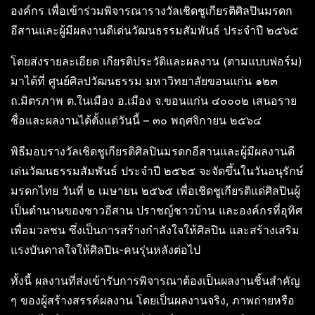
องค์กร เพื่อเข้าร่วมพิจารณารางวัลเชิดชูเกียรติศิลปินมรดก
อีสานและผู้มีผลงานดีเด่นวัฒนธรรมสัมพันธ์ ประจำปี ๒๕๖๕
โดยส่งรายละเอียด เกียรติประวัติและผลงาน (ตามแบบฟอร์ม)
มาได้ที่ ศูนย์ศิลปวัฒนธรรม มหาวิทยาลัยขอนแก่น ๑๒๓
ถ.มิตรภาพ ต.ในเมือง อ.เมือง จ.ขอนแก่น ๔๐๐๐๒ เสนอราย
ชื่อและผลงานได้ตั้งแต่วันนี้ – ๓๐ พฤศจิกายน ๒๕๖๔
พิธีมอบรางวัลเชิดชูเกียรติศิลปินมรดกอีสานและผู้มีผลงานดี
เด่นวัฒนธรรมสัมพันธ์ ประจำปี ๒๕๖๕ จะจัดขึ้นในวันอนุรักษ์
มรดกไทย วันที่ ๒ เมษายน ๒๕๖๕ เพื่อเชิดชูเกียรติแด่ศิลปินผู้
เป็นตำนานของชาวอีสาน ปราชญ์ชาวบ้าน และองค์กรที่อุทิศ
เพื่อมวลชน ซึ่งเป็นการสร้างกำลังใจให้ศิลปิน และสร้างเสริม
แรงบันดาลใจให้ศิลปิน-คนรุ่นหลังต่อไป
ทั้งนี้ ผลงานที่ส่งเข้ารับการพิจารณาต้องเป็นผลงานชิ้นสำคัญ
ๆ ของผู้สร้างสรรค์ผลงาน โดยเป็นผลงานจริง, ภาพถ่ายหรือ