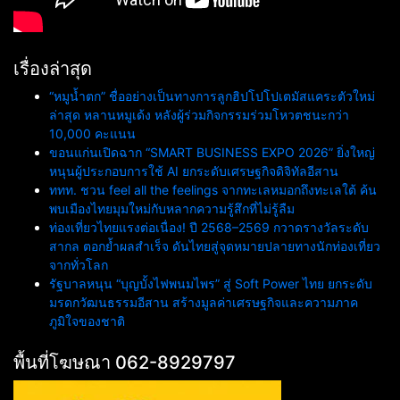
เรื่องล่าสุด
“หมูน้ำตก” ชื่ออย่างเป็นทางการลูกฮิปโปโปเตมัสแคระตัวใหม่
ล่าสุด หลานหมูเด้ง หลังผู้ร่วมกิจกรรมร่วมโหวตชนะกว่า
10,000 คะแนน
ขอนแก่นเปิดฉาก “SMART BUSINESS EXPO 2026” ยิ่งใหญ่
หนุนผู้ประกอบการใช้ AI ยกระดับเศรษฐกิจดิจิทัลอีสาน
ททท. ชวน feel all the feelings จากทะเลหมอกถึงทะเลใต้ ค้น
พบเมืองไทยมุมใหม่กับหลากความรู้สึกที่ไม่รู้ลืม
ท่องเที่ยวไทยแรงต่อเนื่อง! ปี 2568–2569 กวาดรางวัลระดับ
สากล ตอกย้ำผลสำเร็จ ดันไทยสู่จุดหมายปลายทางนักท่องเที่ยว
จากทั่วโลก
รัฐบาลหนุน “บุญบั้งไฟพนมไพร” สู่ Soft Power ไทย ยกระดับ
มรดกวัฒนธรรมอีสาน สร้างมูลค่าเศรษฐกิจและความภาค
ภูมิใจของชาติ
พื้นที่โฆษณา 062-8929797