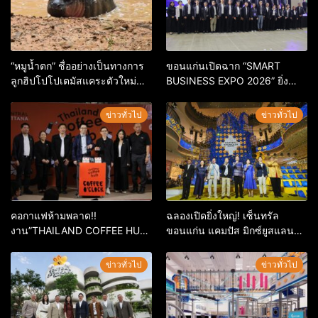
“หมูน้ำตก” ชื่ออย่างเป็นทางการ
ขอนแก่นเปิดฉาก “SMART
ลูกฮิปโปโปเตมัสแคระตัวใหม่
BUSINESS EXPO 2026” ยิ่ง
ล่าสุด หลานหมูเด้ง หลังผู้ร่วม
ใหญ่ หนุนผู้ประกอบการใช้ AI ยก
กิจกรรมร่วมโหวตชนะกว่า
ระดับเศรษฐกิจดิจิทัลอีสาน
ข่าวทั่วไป
ข่าวทั่วไป
10,000 คะแนน
คอกาแฟห้ามพลาด!!
ฉลองเปิดยิ่งใหญ่! เซ็นทรัล
งาน”THAILAND COFFEE HUB
ขอนแก่น แคมปัส มิกซ์ยูสแลนด์
2026”เริ่ม 28 พ.ค. 69 – 3 มิ.ย.
มาร์กใหม่แห่งภาคอีสาน จัดเต็ม
69 ณ ศูนย์การค้าเซ็นทรัล
ความม่วน ปลุกพลัง Campus
ข่าวทั่วไป
ข่าวทั่วไป
ขอนแก่น
District