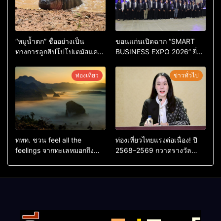
“หมูน้ำตก” ชื่ออย่างเป็น
ขอนแก่นเปิดฉาก “SMART
ทางการลูกฮิปโปโปเตมัสแคระ
BUSINESS EXPO 2026” ยิ่ง
ตัวใหม่ล่าสุด หลานหมูเด้ง
ใหญ่ หนุนผู้ประกอบการใช้ AI
หลังผู้ร่วมกิจกรรมร่วมโหวต
ยกระดับเศรษฐกิจดิจิทัลอีสาน
ท่องเที่ยว
ข่าวทั่วไป
ชนะกว่า 10,000 คะแนน
ททท. ชวน feel all the
ท่องเที่ยวไทยแรงต่อเนื่อง! ปี
feelings จากทะเลหมอกถึง
2568–2569 กวาดรางวัล
ทะเลใต้ ค้นพบเมืองไทยมุม
ระดับสากล ตอกย้ำผลสำเร็จ
ใหม่กับหลากความรู้สึกที่ไม่รู้
ดันไทยสู่จุดหมายปลายทางนัก
ลืม
ท่องเที่ยวจากทั่วโลก