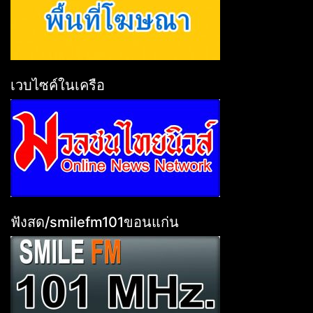
เวบไซค์ในเครือ
ฟังสด/smilefm101ขอนแก่น