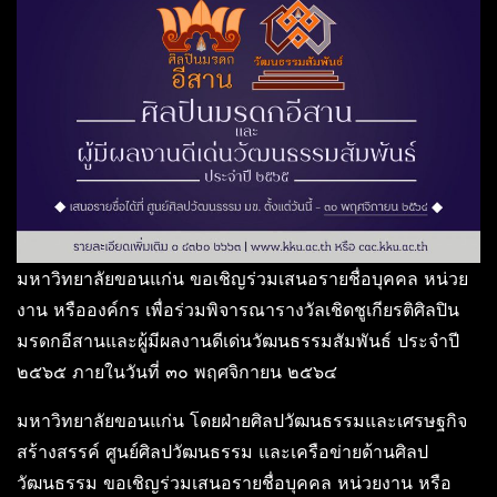
มหาวิทยาลัยขอนแก่น ขอเชิญร่วมเสนอรายชื่อบุคคล หน่วย
งาน หรือองค์กร เพื่อร่วมพิจารณารางวัลเชิดชูเกียรติศิลปิน
มรดกอีสานและผู้มีผลงานดีเด่นวัฒนธรรมสัมพันธ์ ประจำปี
๒๕๖๕ ภายในวันที่ ๓๐ พฤศจิกายน ๒๕๖๔
มหาวิทยาลัยขอนแก่น โดยฝ่ายศิลปวัฒนธรรมและเศรษฐกิจ
สร้างสรรค์ ศูนย์ศิลปวัฒนธรรม และเครือข่ายด้านศิลป
วัฒนธรรม ขอเชิญร่วมเสนอรายชื่อบุคคล หน่วยงาน หรือ