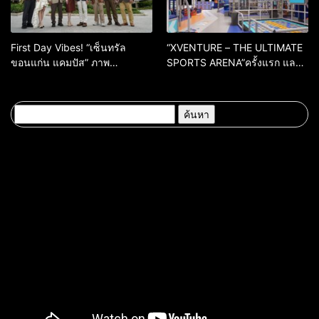
First Day Vibes! “เซ็นทรัล
“XVENTURE – THE ULTIMATE
ขอนแก่น แคมปัส” ภาพ
SPORTS ARENA”ครั้งแรก และ
บรรยากาศเปิดวันแรกคึกคัก
หนึ่งเดียวในภาคอีสาน! ณ
เซ็นทรัล ขอนแก่น แคมปัส พร้อม
เปิด 20 พ.ค. 69ท้าความกล้าทุก
ค้นหา
ระดับ เปิดประสบการณ์แอคทีฟ
สำหรับ:
เหนือจินตนาการกับสปอร์ตพาร์ก
สุดล้ำ