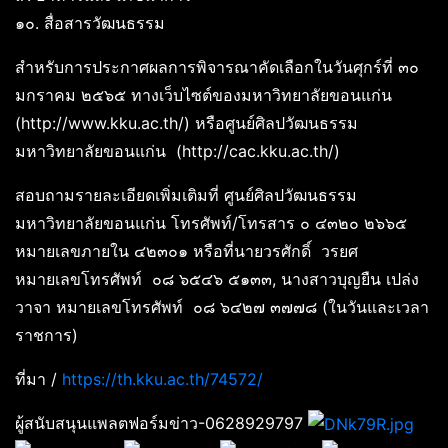
๑๐. สื่อสารวัฒนธรรม
สำหรับการประกาศผลการพิจารณาคัดเลือกในวันศุกร์ที่ ๓๐
มกราคม ๒๕๖๕ ทางเว็บไซต์ของมหาวิทยาลัยขอนแก่น
(http://www.kku.ac.th/) หรือศูนย์ศิลปวัฒนธรรม
มหาวิทยาลัยขอนแก่น (http://cac.kku.ac.th/)
สอบถามรายละเอียดเพิ่มเติมที่ ศูนย์ศิลปวัฒนธรรม
มหาวิทยาลัยขอนแก่น โทรศัพท์/โทรสาร ๐ ๔๓๒๐ ๒๖๖๕
หมายเลขภายใน ๔๒๓๐๑ หรือที่นายวรศักดิ์ วรยศ
หมายเลขโทรศัพท์ ๐๘ ๖๕๔๖ ๕๑๓๓, นางสาวบุญยืน เปล่ง
วาจา หมายเลขโทรศัพท์ ๐๘ ๖๔๒๗ ๓๗๗๘ (ในวันและเวลา
ราชการ)
ที่มา /
https://th.kku.ac.th/74572/
ผู้สนับสนุนแพลตฟอร์มข่าว-0628929797